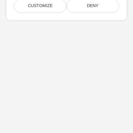
CUSTOMIZE
DENY
Aspose 제품 업데이트 구독
월간 뉴스레터 및 제안을 사서함으로 직접 받으십시오.
제출