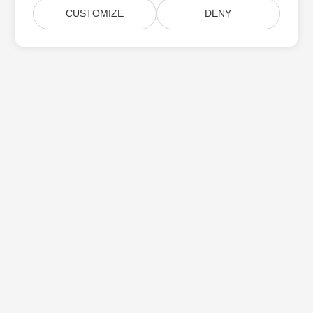
CUSTOMIZE
DENY
Aspose 제품 업데이트 구독
월간 뉴스레터 및 제안을 사서함으로 직접 받으십시오.
제출