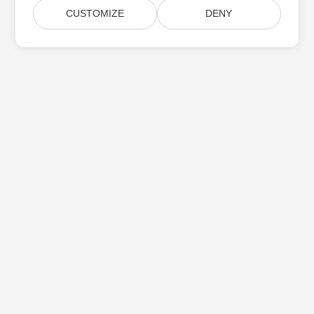
CUSTOMIZE
DENY
Aspose 제품 업데이트 구독
월간 뉴스레터 및 제안을 사서함으로 직접 받으십시오.
제출