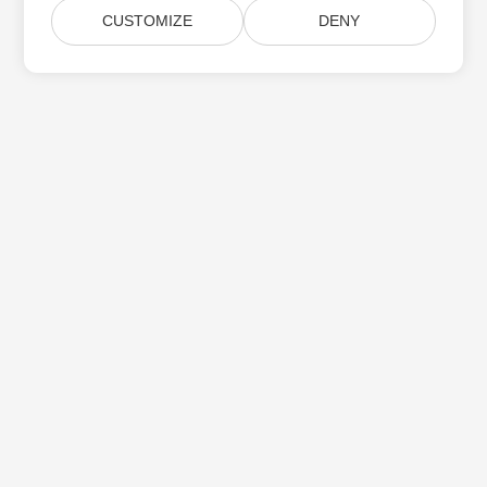
CUSTOMIZE
DENY
Aspose 제품 업데이트 구독
월간 뉴스레터 및 제안을 사서함으로 직접 받으십시오.
제출