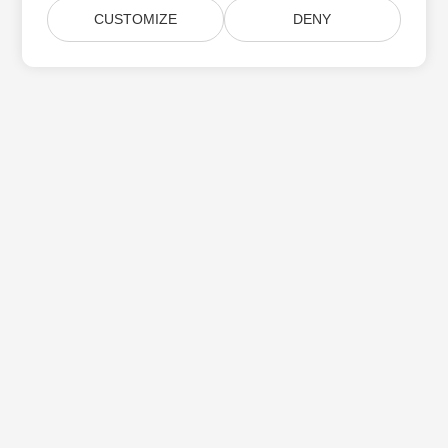
CUSTOMIZE
DENY
Aspose 제품 업데이트 구독
월간 뉴스레터 및 제안을 사서함으로 직접 받으십시오.
제출