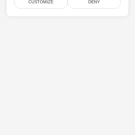
CUSTOMIZE
DENY
Aspose 제품 업데이트 구독
월간 뉴스레터 및 제안을 사서함으로 직접 받으십시오.
제출