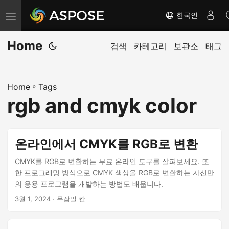
한국인
탐
색
Home
전
검색
카테고리
보관소
태그
환
Home
»
Tags
rgb and cmyk color
온라인에서 CMYK를 RGB로 변환
CMYK를 RGB로 변환하는 무료 온라인 도구를 살펴보세요. 또
한 프로그래밍 방식으로 CMYK 색상을 RGB로 변환하는 자신만
의 응용 프로그램을 개발하는 방법도 배웁니다.
3월 1, 2024
· 무잠밀 칸