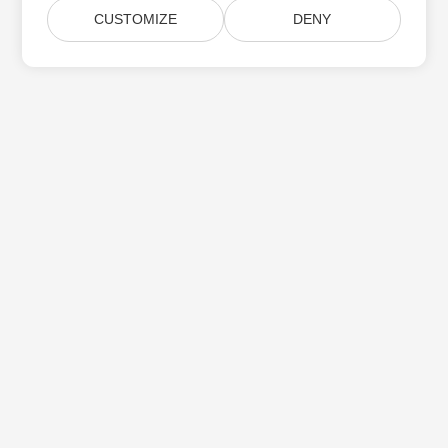
CUSTOMIZE
DENY
Aspose 제품 업데이트 구독
월간 뉴스레터 및 제안을 사서함으로 직접 받으십시오.
제출