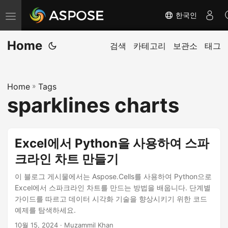
한국인
탐
색
Home
전
검색
카테고리
보관소
태그
환
Home
»
Tags
sparklines charts
Excel에서 Python을 사용하여 스파
크라인 차트 만들기
이 블로그 게시물에서는 Aspose.Cells를 사용하여 Python으로
Excel에서 스파크라인 차트를 만드는 방법을 배웁니다. 단계별
가이드를 따르고 데이터 시각화 기술을 향상시키기 위한 코드
예제를 탐색하세요.
10월 15, 2024
· Muzammil Khan