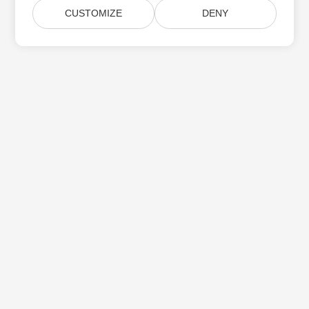
CUSTOMIZE
DENY
Aspose 제품 업데이트 구독
월간 뉴스레터 및 제안을 사서함으로 직접 받으십시오.
제출