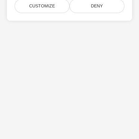
CUSTOMIZE
DENY
Aspose 제품 업데이트 구독
월간 뉴스레터 및 제안을 사서함으로 직접 받으십시오.
제출