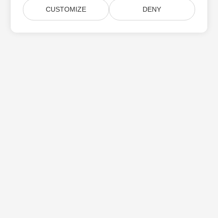
CUSTOMIZE
DENY
Aspose 제품 업데이트 구독
월간 뉴스레터 및 제안을 사서함으로 직접 받으십시오.
제출