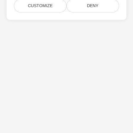
CUSTOMIZE
DENY
Aspose 제품 업데이트 구독
월간 뉴스레터 및 제안을 사서함으로 직접 받으십시오.
제출