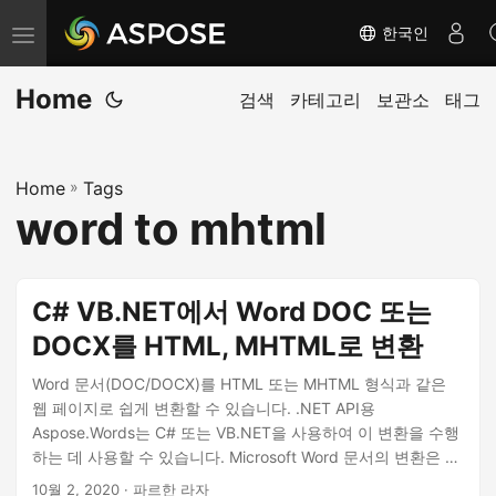
한국인
탐
색
Home
전
검색
카테고리
보관소
태그
환
Home
»
Tags
word to mhtml
C# VB.NET에서 Word DOC 또는
DOCX를 HTML, MHTML로 변환
Word 문서(DOC/DOCX)를 HTML 또는 MHTML 형식과 같은
웹 페이지로 쉽게 변환할 수 있습니다. .NET API용
Aspose.Words는 C# 또는 VB.NET을 사용하여 이 변환을 수행
하는 데 사용할 수 있습니다. Microsoft Word 문서의 변환은 널
리 사용되는 사용 사례이므로 변환을 위해 API에서 다양한 옵션
10월 2, 2020
· 파르한 라자