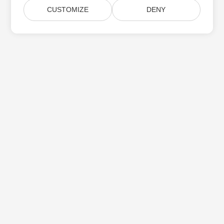
CUSTOMIZE
DENY
Aspose 제품 업데이트 구독
월간 뉴스레터 및 제안을 사서함으로 직접 받으십시오.
제출