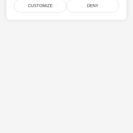
CUSTOMIZE
DENY
Aspose 제품 업데이트 구독
월간 뉴스레터 및 제안을 사서함으로 직접 받으십시오.
제출