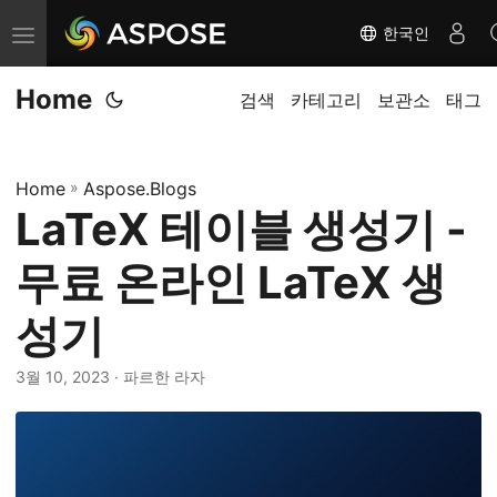
한국인
탐
색
Home
전
검색
카테고리
보관소
태그
환
Home
»
Aspose.Blogs
LaTeX 테이블 생성기 -
무료 온라인 LaTeX 생
성기
3월 10, 2023
· 파르한 라자