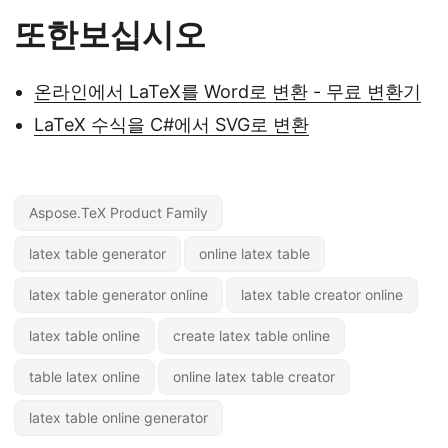
또한보십시오
온라인에서 LaTeX를 Word로 변환 - 무료 변환기
LaTeX 수식을 C#에서 SVG로 변환
Aspose.TeX Product Family
latex table generator
online latex table
latex table generator online
latex table creator online
latex table online
create latex table online
table latex online
online latex table creator
latex table online generator