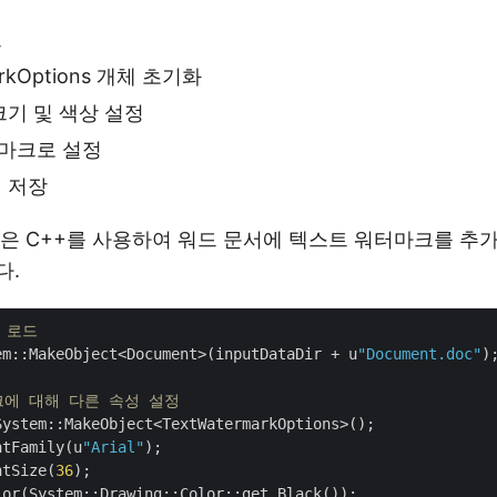
드
arkOptions 개체 초기화
크기 및 색상 설정
마크로 설정
 저장
은 C++를 사용하여 워드 문서에 텍스트 워터마크를 추
다.
 로드
em::MakeObject<Document>(inputDataDir + u
"Document.doc"
);
크에 대해 다른 속성 설정
ystem::MakeObject<TextWatermarkOptions>();

ntFamily(u
"Arial"
);

ntSize(
36
);

or(System::Drawing::Color::get_Black());
