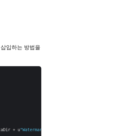
 삽입하는 방법을


taDir + u
"Watermark.png"
), options);
