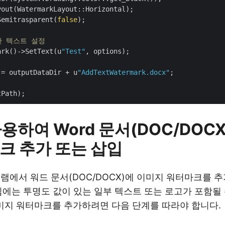
out(WatermarkLayout::Horizontal);

Semitrasparent(
false
);

한 텍스트 설정
ark()->SetText(u
"Test"
, options);

 = outputDataDir + u
"AddTextWatermark.docx"
;

사용하여 Word 문서(DOC/DOC
크 추가 또는 삽입
그램에서 워드 문서(DOC/DOCX)에 이미지 워터마크를 
림에는 투명도 값이 있는 일부 텍스트 또는 로고가 포함될 
이미지 워터마크를 추가하려면 다음 단계를 따라야 합니다.