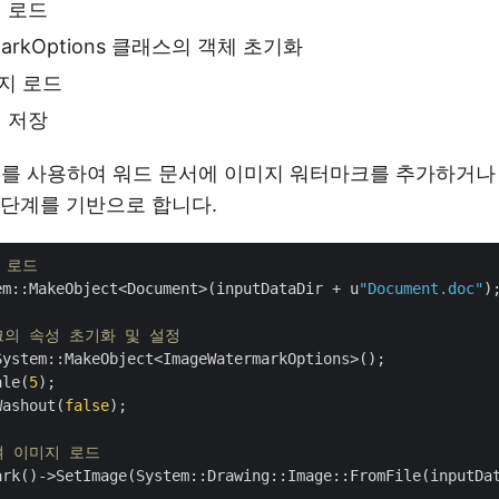
 로드
rmarkOptions 클래스의 객체 초기화
지 로드
 저장
+를 사용하여 워드 문서에 이미지 워터마크를 추가하거나
단계를 기반으로 합니다.
 로드
em::MakeObject<Document>(inputDataDir + u
"Document.doc"
);
크의 속성 초기화 및 설정
ystem::MakeObject<ImageWatermarkOptions>();

ale(
5
);

Washout(
false
);

여 이미지 로드
ark()->SetImage(System::Drawing::Image::FromFile(inputDa