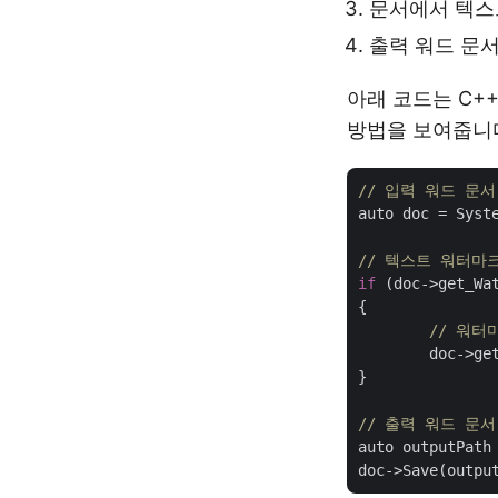
문서에서 텍스
출력 워드 문서
아래 코드는 C+
방법을 보여줍니
// 입력 워드 문서
auto doc = Syst
// 텍스트 워터마
if
 (doc->get_Wa
{

// 워터
	doc->get_Watermark()->Remove();

}

// 출력 워드 문서
auto outputPath