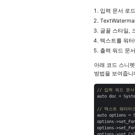
입력 문서 로
TextWaterm
글꼴 스타일, 
텍스트를 워터
출력 워드 문서
아래 코드 스니펫
방법을 보여줍니
// 입력 워드 문서
auto doc = Syst
// 텍스트 워터마
auto options = S
options->set_Fo
options->set_Fo
options->set_Col