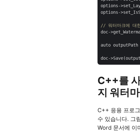
options->set_Lay
options->set_Is
// 워터마크에 대
doc->get_Waterm
auto outputPath
C++를 
지 워터마
C++ 응용 프로
수 있습니다. 그
Word 문서에 