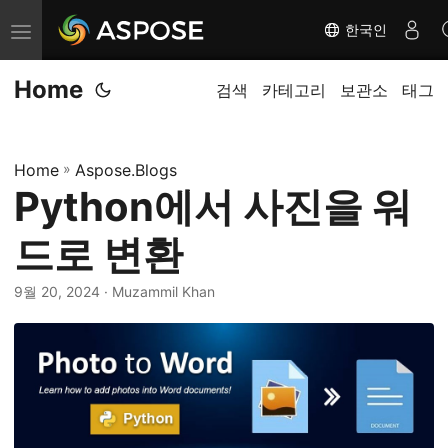
한국인
탐
색
Home
전
검색
카테고리
보관소
태그
환
Home
»
Aspose.Blogs
Python에서 사진을 워
드로 변환
9월 20, 2024
· Muzammil Khan