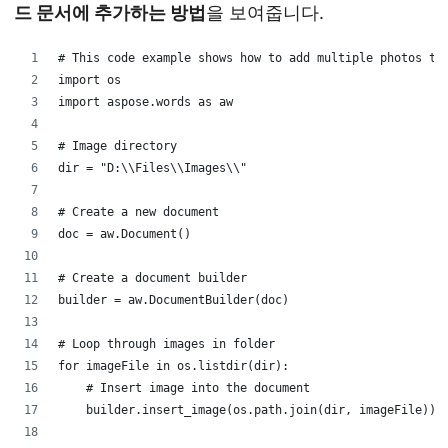
드 문서에 추가하는 방법
을 보여줍니다.
# This code example shows how to add multiple photos to
import os
import aspose.words as aw
# Image directory
dir = "D:\\Files\\Images\\"
# Create a new document
doc = aw.Document()
# Create a document builder
builder = aw.DocumentBuilder(doc)
# Loop through images in folder
for imageFile in os.listdir(dir):
    # Insert image into the document
    builder.insert_image(os.path.join(dir, imageFile))