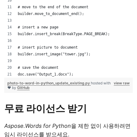
# move to the end of the document
builder.move_to_document_end();
# insert a new page
builder.insert_break(BreakType.PAGE_BREAK);
# insert picture to document
builder.insert_image("tower.jpg");
# save the document
doc.save("Output_1.docx");
photo-to-word-in-python_update_existing.py
hosted with
view raw
❤ by
GitHub
무료 라이선스 받기
Aspose.Words for Python
을 제한 없이 사용하려면
임시 라이선스
를 받으세요.