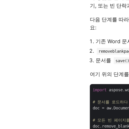
기, 또는 빈 단
다음 단계를 따라 A
요:
기존 Word 
removeblankpa
문서를
save(
여기 위의 단계를
import
 aspose.w
# 문서를 로드하다
doc = aw.Docume
# 모든 빈 페이지
doc.remove_blank