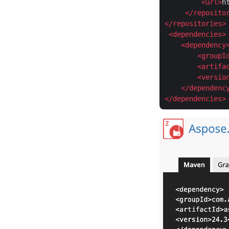
<
url
>
h
</
reposito
</
repositories
>
<
dependencies
>
<
dependency
<
groupI
<
artifa
<
versio
</
dependenc
</
dependencies
>