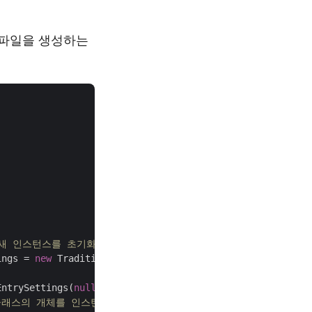
 파일을 생성하는
래스의 새 인스턴스를 초기화합니다. 
ings = 
new
 TraditionalEncryptionSettings(
"qwerty"
);

EntrySettings(
null
,traditionalEncryptionSettings);

ive 클래스의 개체를 인스턴스화합니다.