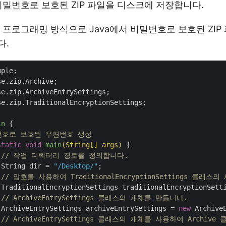
밀번호로 보호된 ZIP 파일을 디스크에 저장합니다.
 프로그래밍 방식으로 Java에서 비밀번호로 보호된 ZIP
다.
se.zip.TraditionalEncryptionSettings;

in
{

번호로 보호된 우편번호 생성
static
void
main
(String[] args)
{

// 작업 디렉터리 경로를 정의합니다. 
		String dir = 
"/Desktop/"
;

// 암호를 사용하여 TraditionalEncryptionSettings 클
		TraditionalEncryptionSettings traditionalEncryptionSett
// ArchiveEntrySettings 클래스의 개체를 만듭니다. 
		ArchiveEntrySettings archiveEntrySettings = 
new
 Archive
// ArchiveEntrySettings 클래스의 개체를 사용하여 Arch