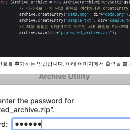
try
 (Archive archive = 
new
 Archive(archiveEntrySettings)
// 아카이브 내에 단일 항목을 생성하려면 createEntr
			archive.createEntry(
"data.png"
, dir+
"data.png"
);
			archive.createEntry(
"sample.txt"
, dir+
"sample.t
// 저장 방법은 비밀번호로 보호된 ZIP 파일을 디스크에
			archive.save(dir+
"protected_archive.zip"
);

밀번호를 추가하는 방법입니다. 아래 이미지에서 출력을 볼 