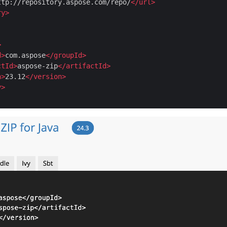
ttp://repository.aspose.com/repo/
</
url
>
ry
>
>
d
>
com.aspose
</
groupId
>
ctId
>
aspose-zip
</
artifactId
>
n
>
23.12
</
version
>
y
>