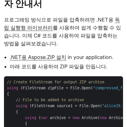
자 안내서
프로그래밍 방식으로 파일을 압축하려면 .NET용
독
립 실행형 라이브러리
를 사용하여 쉽게 수행할 수 있
습니다. 이제 C# 코드를 사용하여 파일을 압축하는
방법을 살펴보겠습니다.
.NET용 Aspose.ZIP 설치
in your application.
아래 코드를 사용하여 ZIP 파일을 만듭니다.
// Create FileStream for output ZIP archive
using
 (FileStream zipFile = File.Open(
"compressed_fil
{

// File to be added to archive
using
 (FileStream source1 = File.Open(
"alice29.tx
    {

using
 (
var
 archive = 
new
 Archive(
new
 ArchiveE
        {
