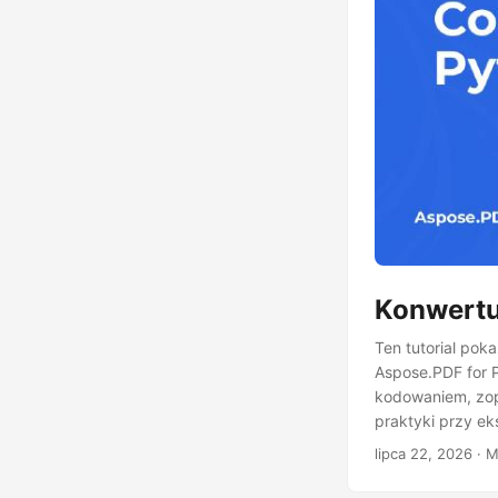
Konwertu
Ten tutorial po
Aspose.PDF for P
kodowaniem, zop
praktyki przy eks
lipca 22, 2026
· M