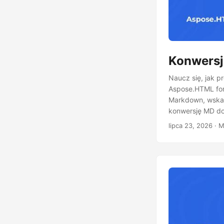
Konwersj
Naucz się, jak 
Aspose.HTML for 
Markdown, wskaz
konwersję MD d
lipca 23, 2026
· M