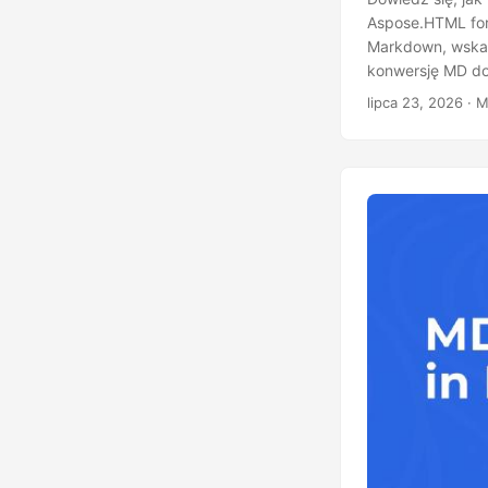
Aspose.HTML for 
Markdown, wskaz
konwersję MD d
lipca 23, 2026
· M