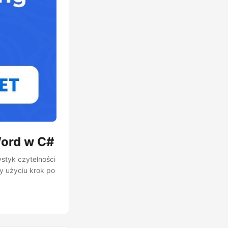
Word w C#
styk czytelności
y użyciu krok po