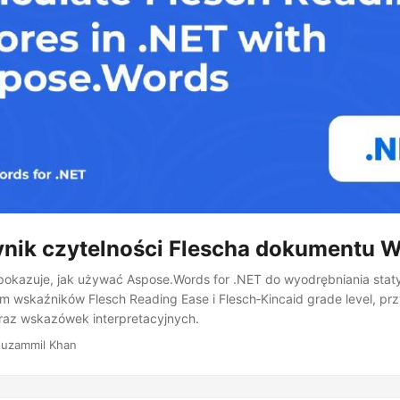
ynik czytelności Flescha dokumentu 
okazuje, jak używać Aspose.Words for .NET do wyodrębniania staty
 wskaźników Flesch Reading Ease i Flesch‑Kincaid grade level, prz
raz wskazówek interpretacyjnych.
uzammil Khan