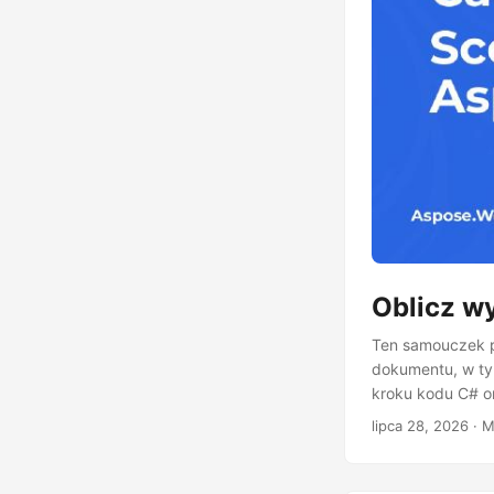
Oblicz w
Ten samouczek p
dokumentu, w tym
kroku kodu C# o
lipca 28, 2026
· M