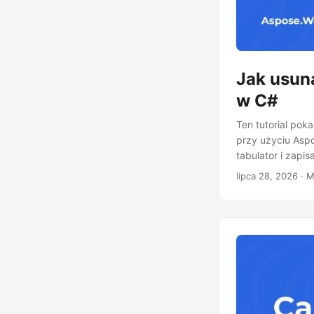
Jak usun
w C#
Ten tutorial pok
przy użyciu Aspo
tabulator i zapis
lipca 28, 2026
· M