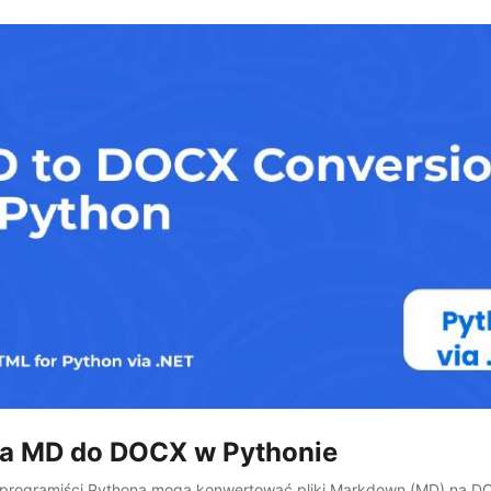
a MD do DOCX w Pythonie
k programiści Pythona mogą konwertować pliki Markdown (MD) na D