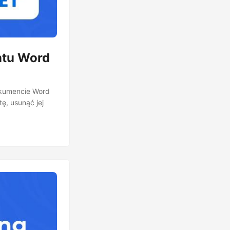
ntu Word
dokumencie Word
ę, usunąć jej