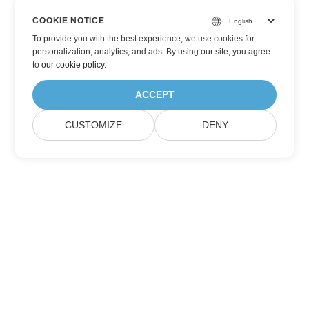
COOKIE NOTICE
To provide you with the best experience, we use cookies for
personalization, analytics, and ads. By using our site, you agree
to
our cookie policy
.
ACCEPT
CUSTOMIZE
DENY
Zapisz się na aktualizacje produktów
Aspose
Otrzymuj miesięczne newslettery i oferty bezpośrednio w
swojej skrzynce pocztowej.