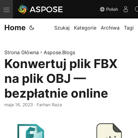
Polish
P
r
Home
z
Szukaj
Kategorie
Archiwa
Tagi
e
ł
Strona Główna
»
Aspose.Blogs
ą
Konwertuj plik FBX
c
z
na plik OBJ —
n
a
bezpłatnie online
w
maja 16, 2023
· Farhan Raza
i
g
a
c