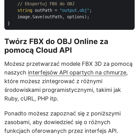
// Eksportuj FBX do OBJ
string
 outPath = 
"output.obj"
;

    image.Save(outPath, options);

Twórz FBX do OBJ Online za
pomocą Cloud API
Możesz przetwarzać modele FBX 3D za pomocą
naszych
interfejsów API opartych na chmurze
,
które możesz zintegrować z różnymi
środowiskami programistycznymi, takimi jak
Ruby, cURL, PHP itp.
Ponadto możesz zapoznać się z poniższymi
zasobami, aby dowiedzieć się o różnych
funkcjach oferowanych przez interfejs API.