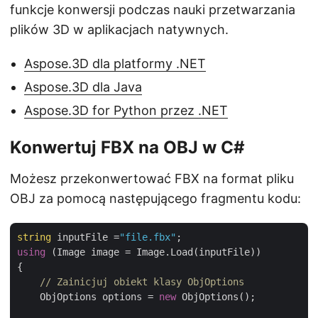
funkcje konwersji podczas nauki przetwarzania
plików 3D w aplikacjach natywnych.
Aspose.3D dla platformy .NET
Aspose.3D dla Java
Aspose.3D for Python przez .NET
Konwertuj FBX na OBJ w C#
Możesz przekonwertować FBX na format pliku
OBJ za pomocą następującego fragmentu kodu:
string
 inputFile =
"file.fbx"
using
 (Image image = Image.Load(inputFile))

{

// Zainicjuj obiekt klasy ObjOptions
    ObjOptions options = 
new
 ObjOptions();
