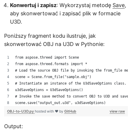
Konwertuj i zapisz
: Wykorzystaj metodę
Save
,
aby skonwertować i zapisać plik w formacie
U3D.
Poniższy fragment kodu ilustruje, jak
skonwertować OBJ na U3D w Pythonie:
from aspose.threed import Scene
from aspose.threed.formats import *
# Load the source OBJ file by invoking the from_file met
scene = Scene.from_file("sample.obj")
# Instantiate an instance of the U3dSaveOptions class.
u3dSaveOptions = U3dSaveOptions()
# Invoke the save method to convert OBJ to U3D and save 
scene.save("output_out.u3d", u3dSaveOptions)
OBJ-to-U3D.py
hosted with ❤ by
GitHub
view raw
Output: