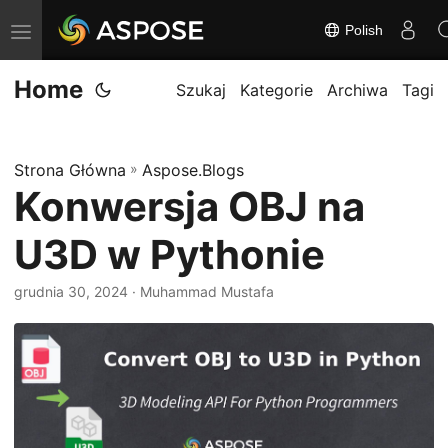
Polish
P
r
Home
z
Szukaj
Kategorie
Archiwa
Tagi
e
ł
Strona Główna
»
Aspose.Blogs
ą
Konwersja OBJ na
c
z
U3D w Pythonie
n
a
grudnia 30, 2024
· Muhammad Mustafa
w
i
g
a
c