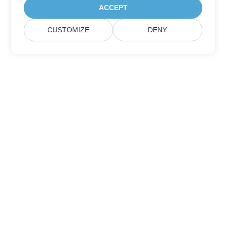
ACCEPT
CUSTOMIZE
DENY
Subskrybuj aktualizacje produktów Aspose
Otrzymuj comiesięczne biuletyny i oferty dostarczane
bezpośrednio do Twojej
Submit