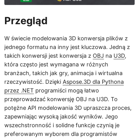
j
ę
Przegląd
W świecie modelowania 3D konwersja plików z
jednego formatu na inny jest kluczowa. Jedną z
takich konwersji jest konwersja z
OBJ
na
U3D
,
która często jest wymagana w różnych
branżach, takich jak gry, animacja i wirtualna
rzeczywistość. Dzięki
Aspose.3D dla Pythona
przez .NET
programiści mogą łatwo
przeprowadzać konwersję OBJ na U3D. To
potężne API modelowania 3D upraszcza proces,
zapewniając wysoką jakość wyników. Jego
wszechstronność i solidne funkcje czynią je
preferowanym wyborem dla programistów