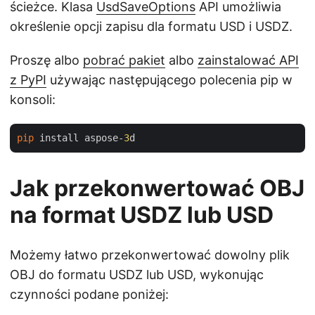
ścieżce. Klasa
UsdSaveOptions
API umożliwia
określenie opcji zapisu dla formatu USD i USDZ.
Proszę albo
pobrać pakiet
albo
zainstalować API
z PyPI
używając następującego polecenia pip w
konsoli:
pip
 install aspose-
3
Jak przekonwertować OBJ
na format USDZ lub USD
Możemy łatwo przekonwertować dowolny plik
OBJ do formatu USDZ lub USD, wykonując
czynności podane poniżej: