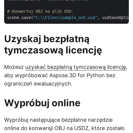
# Konwertuj OBJ na plik USD.
scene.save(
"C:\\Files\\sample_out.usd"
Uzyskaj bezpłatną
tymczasową licencję
Możesz
uzyskać bezpłatną tymczasową licencję
,
aby wypróbować Aspose.3D for Python bez
ograniczeń ewaluacyjnych.
Wypróbuj online
Wypróbuj następujące bezpłatne narzędzie
online do konwersji OBJ na USDZ, które zostało