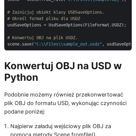
# Zainicjuj obiekt klasy USDSaveOptions.
# Określ format pliku dla USDZ
usdSaveOptions = UsdSaveOptions(FileFormat.USDZ);

# Konwertuj OBJ na plik USDZ.
scene.save(
"C:\\Files\\sample_out.usdz"
Konwertuj OBJ na USD w
Python
Podobnie możemy również przekonwertować
plik OBJ do formatu USD, wykonując czynności
podane poniżej:
Najpierw załaduj wejściowy plik OBJ za
pomocą metody Scene.fromfile().