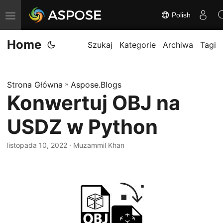
Polish
P
r
Home
z
Szukaj
Kategorie
Archiwa
Tagi
e
ł
Strona Główna
»
Aspose.Blogs
ą
Konwertuj OBJ na
c
z
USDZ w Python
n
a
listopada 10, 2022
· Muzammil Khan
w
i
g
a
c