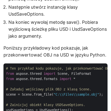
Następnie utwórz instancję klasy
UsdSaveOptions.
Na koniec wywołaj metodę save(). Pobiera
wyjściową ścieżkę pliku USD i UsdSaveOptions
jako argumenty.
Poniższy przykładowy kod pokazuje, jak
przekonwertować OBJ na USD w języku Python.
# Ten przykład kodu pokazuje, jak przekonwertować OBJ
from
 aspose.threed 
import
from
 aspose.threed.formats 
import
 *

# Załaduj wejściowy plik OBJ z klasą Scene.
scene = Scene.from_file(
"C:\\Files\\sample.obj"
);

# Zainicjuj obiekt klasy USDSaveOptions.
usdSaveOptions = UsdSaveOptions();
