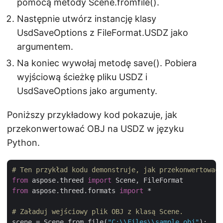
pomocą metody Scene.fromfile().
Następnie utwórz instancję klasy
UsdSaveOptions z FileFormat.USDZ jako
argumentem.
Na koniec wywołaj metodę save(). Pobiera
wyjściową ścieżkę pliku USDZ i
UsdSaveOptions jako argumenty.
Poniższy przykładowy kod pokazuje, jak
przekonwertować OBJ na USDZ w języku
Python.
# Ten przykład kodu demonstruje, jak przekonwertować 
from
 aspose.threed 
import
from
 aspose.threed.formats 
import
 *

# Załaduj wejściowy plik OBJ z klasą Scene.
scene = Scene.from_file(
"C:\\Files\\sample.obj"
);
