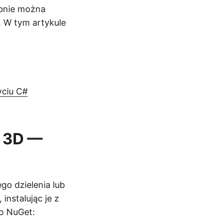
obnie można
. W tym artykule
yciu C#
n 3D —
 dzielenia lub
instalując je z
go
NuGet
: