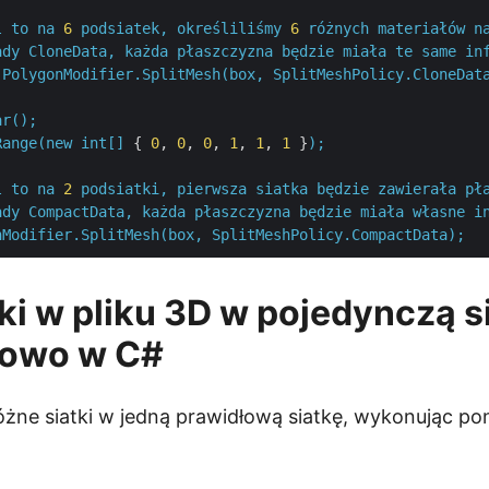
l
to
na
6
podsiatek,
określiliśmy
6
różnych
materiałów
n
ady
CloneData,
każda
płaszczyzna
będzie
miała
te
same
in
PolygonModifier.SplitMesh(box,
SplitMeshPolicy.CloneDat
ar();
Range(new
int[]
 { 
0
, 
0
, 
0
, 
1
, 
1
, 
1
 }
);
l
to
na
2
podsiatki,
pierwsza
siatka
będzie
zawierała
pł
ady
CompactData,
każda
płaszczyzna
będzie
miała
własne
i
nModifier.SplitMesh(box,
SplitMeshPolicy.CompactData);
tki w pliku 3D w pojedynczą s
owo w C#
óżne siatki w jedną prawidłową siatkę, wykonując po