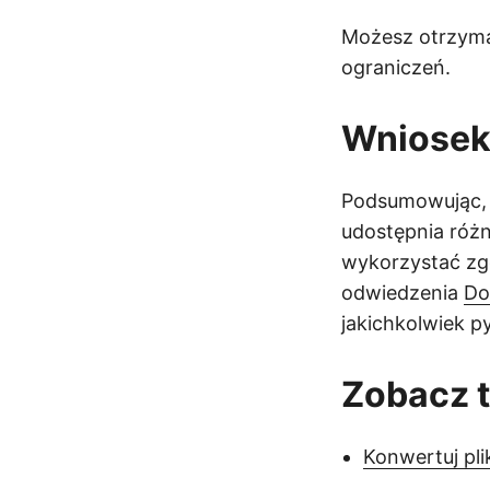
Możesz otrzy
ograniczeń.
Wniose
Podsumowując, na
udostępnia różn
wykorzystać zg
odwiedzenia
Do
jakichkolwiek p
Zobacz 
Konwertuj pl