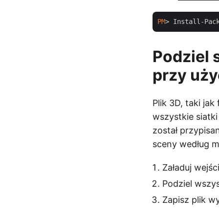
PM
> Install-Pac
Podziel 
przy uży
Plik 3D, taki ja
wszystkie siatki
został przypisa
sceny według ma
Załaduj wejśc
Podziel wszys
Zapisz plik w