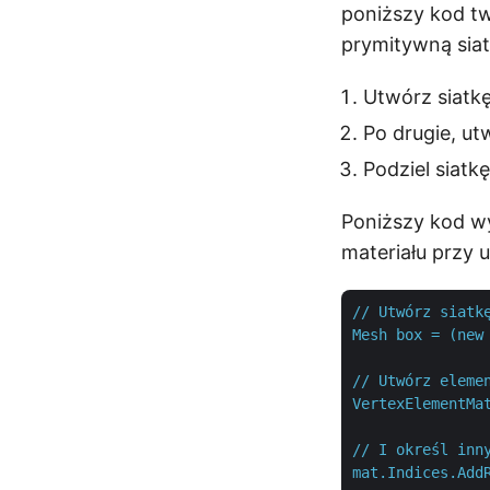
poniższy kod tw
prymitywną siat
Utwórz siatk
Po drugie, ut
Podziel siat
Poniższy kod wy
materiału przy 
//
Utwórz
siatk
Mesh
box
=
(new
//
Utwórz
eleme
VertexElementMa
//
I
określ
inn
mat.Indices.Add