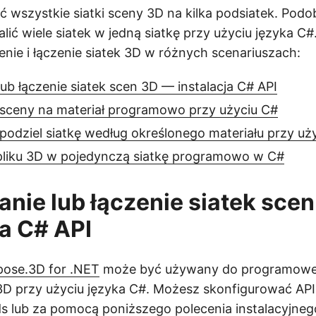
ć wszystkie siatki sceny 3D na kilka podsiatek. Pod
ić wiele siatek w jedną siatkę przy użyciu języka C#
nie i łączenie siatek 3D w różnych scenariuszach:
lub łączenie siatek scen 3D — instalacja C# API
i sceny na materiał programowo przy użyciu C#
odziel siatkę według określonego materiału przy uż
w pliku 3D w pojedynczą siatkę programowo w C#
anie lub łączenie siatek sce
ja C# API
pose.3D for .NET
może być używany do programowego
 3D przy użyciu języka C#. Możesz skonfigurować API, 
ds
lub za pomocą poniższego polecenia instalacyjne