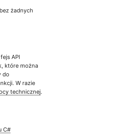
 bez żadnych
fejs API
ek, które można
y do
nkcji. W razie
cy technicznej
.
u C#