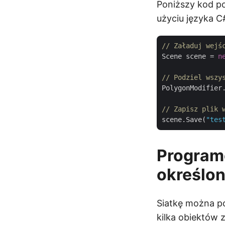
Poniższy kod po
użyciu języka C
// Załaduj wejś
Scene scene = 
n
// Podziel wszy
PolygonModifier.
// Zapisz plik 
scene.Save(
"tes
Program
określon
Siatkę można po
kilka obiektów 