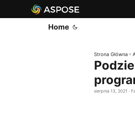
Home
Strona Główna
»
Podziel
progr
sierpnia 13, 2021
· F