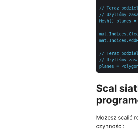
//
Teraz
podzie
//
Użyliśmy
zas
Mesh[]
planes
=
mat.Indices.Cle
mat.Indices.Add
//
Teraz
podzie
//
Użyliśmy
zas
planes
=
Polygo
Scal sia
program
Możesz scalić r
czynności: