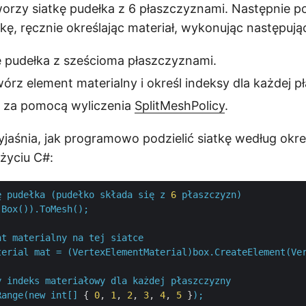
orzy siatkę pudełka z 6 płaszczyznami. Następnie po
kę, ręcznie określając materiał, wykonując następują
ę pudełka z sześcioma płaszczyznami.
wórz element materialny i określ indeksy dla każdej p
kę za pomocą wyliczenia
SplitMeshPolicy
.
jaśnia, jak programowo podzielić siatkę według okr
użyciu C#:
ę
pudełka
(pudełko
składa
się
z
6
płaszczyzn)
Box()).ToMesh();
nt
materialny
na
tej
siatce
terial
mat
=
(VertexElementMaterial)box.CreateElement(Ve
y
indeks
materiałowy
dla
każdej
płaszczyzny
Range(new
int[]
 { 
0
, 
1
, 
2
, 
3
, 
4
, 
5
 }
);