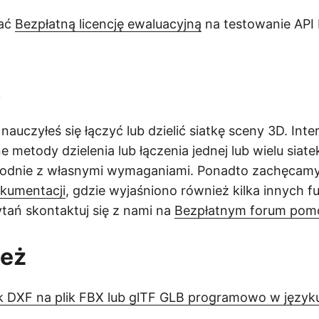
mać
Bezpłatną licencję ewaluacyjną
na testowanie API
k
uczyłeś się łączyć lub dzielić siatkę sceny 3D. Inter
e metody dzielenia lub łączenia jednej lub wielu siat
odnie z własnymi wymaganiami. Ponadto zachęcam
kumentacji
, gdzie wyjaśniono również kilka innych fu
ytań skontaktuj się z nami na
Bezpłatnym forum pomo
też
ik DXF na plik FBX lub glTF GLB programowo w język