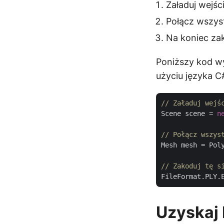
Załaduj wejśc
Połącz wszyst
Na koniec zak
Poniższy kod wy
użyciu języka C
// Załaduj wejś
Scene scene = 
n
// Połącz wszys
Mesh mesh = Poly
// Zakoduj tę s
FileFormat.PLY.
Uzyskaj 