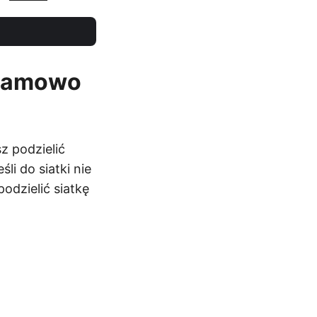
ogramowo
z podzielić
li do siatki nie
odzielić siatkę