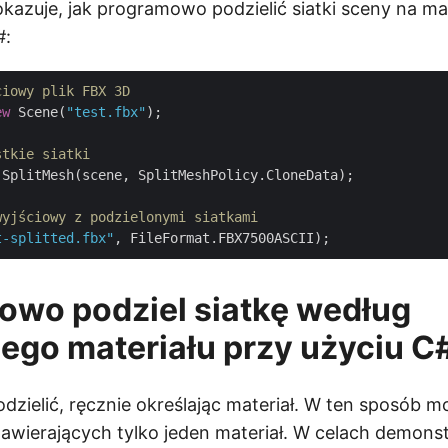
kazuje, jak programowo podzielić siatki sceny na mat
#:
ciowy plik FBX 3D
ew
 Scene(
"test.fbx"
);

stkie siatki
SplitMesh(scene, SplitMeshPolicy.CloneData);

wyjściowy z podzielonymi siatkami
t-splitted.fbx"
owo podziel siatkę według
ego materiału przy użyciu C
dzielić, ręcznie określając materiał. W ten sposób 
zawierających tylko jeden materiał. W celach demons