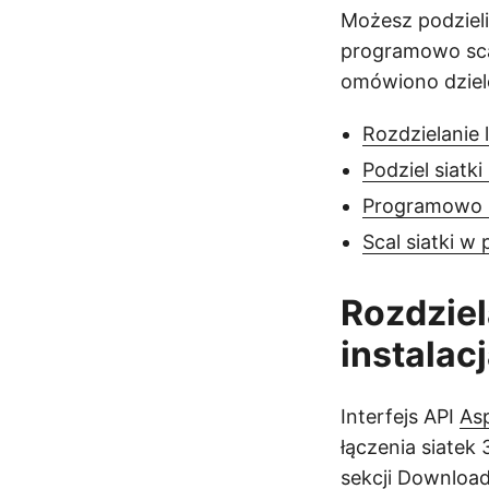
Możesz podzieli
programowo scal
omówiono dziele
Rozdzielanie 
Podziel siatk
Programowo p
Scal siatki 
Rozdziel
instalac
Interfejs API
As
łączenia siatek
sekcji
Downloa