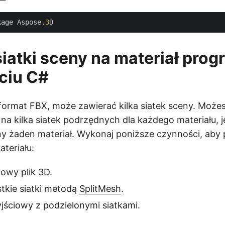
kage Aspose.
3
siatki sceny na materiał pr
ciu C#
k format FBX, może zawierać kilka siatek sceny. Możes
 na kilka siatek podrzędnych dla każdego materiału, jeś
ny żaden materiał. Wykonaj poniższe czynności, aby p
teriału:
iowy plik 3D.
tkie siatki metodą
SplitMesh
.
yjściowy z podzielonymi siatkami.