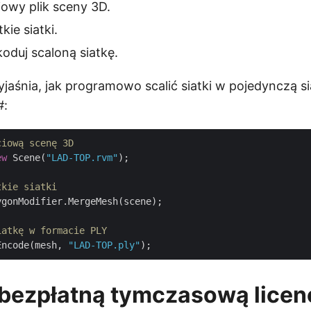
iowy plik sceny 3D.
kie siatki.
oduj scaloną siatkę.
jaśnia, jak programowo scalić siatki w pojedynczą si
#:
ciową scenę 3D
ew
 Scene(
"LAD-TOP.rvm"
);

tkie siatki
gonModifier.MergeMesh(scene);

iatkę w formacie PLY
Encode(mesh, 
"LAD-TOP.ply"
bezpłatną tymczasową licen