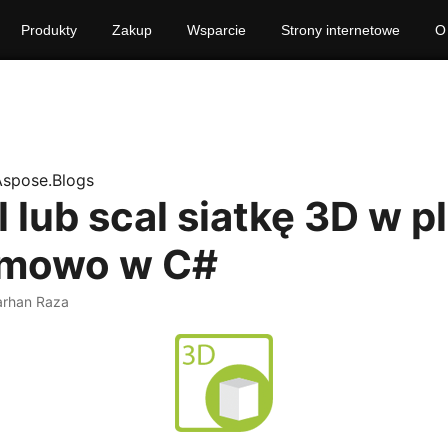
Produkty
Zakup
Wsparcie
Strony internetowe
O
Aspose.Blogs
 lub scal siatkę 3D w p
amowo w C#
arhan Raza