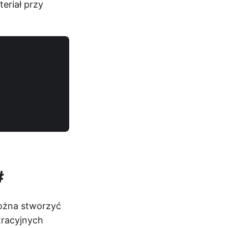
eriał przy
#
można stworzyć
tracyjnych