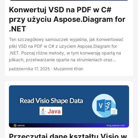
j
Konwertuj VSD na PDF w C#
ę
przy użyciu Aspose.Diagram for
.NET
Ten szczegółowy samouczek wyjaśnia, jak konwertować
pliki VSD na PDF w C# z użyciem Aspose.Diagram for
.NET. Poznaj różne metody, w tym konwersję opartą na
plikach, przetwarzanie oparte na strumieniach oraz
eksportowanie konkretnych stron z pełnymi przykładami
października 17, 2025
· Muzammil Khan
kodu.
Przeczytaj dane kształtu Visio w