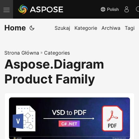
Polish
P
r
Home
z
Szukaj
Kategorie
Archiwa
Tagi
e
ł
Strona Główna
»
Categories
ą
Aspose.Diagram
c
z
Product Family
n
a
w
i
g
a
c