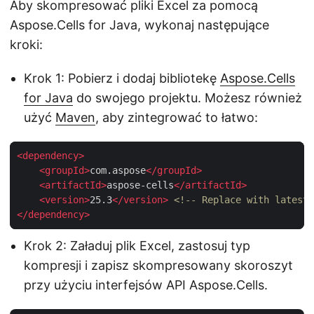
Aby skompresować pliki Excel za pomocą
Aspose.Cells for Java, wykonaj następujące
kroki:
Krok 1: Pobierz i dodaj bibliotekę
Aspose.Cells
for Java
do swojego projektu. Możesz również
użyć
Maven
, aby zintegrować to łatwo:
<
dependency
>
<
groupId
>
com.aspose
</
groupId
>
<
artifactId
>
aspose-cells
</
artifactId
>
<
version
>
25.3
</
version
>
<!-- Replace with latest 
</
dependency
>
Krok 2: Załaduj plik Excel, zastosuj typ
kompresji i zapisz skompresowany skoroszyt
przy użyciu interfejsów API Aspose.Cells.