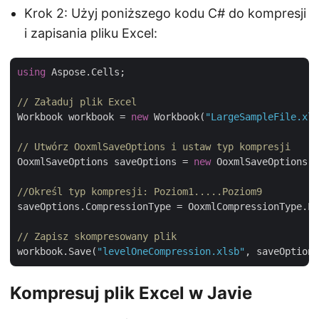
Krok 2: Użyj poniższego kodu C# do kompresji
i zapisania pliku Excel:
using
 Aspose.Cells;

// Załaduj plik Excel
Workbook workbook = 
new
 Workbook(
"LargeSampleFile.xls
// Utwórz OoxmlSaveOptions i ustaw typ kompresji
OoxmlSaveOptions saveOptions = 
new
 OoxmlSaveOptions()
//Określ typ kompresji: Poziom1.....Poziom9
saveOptions.CompressionType = OoxmlCompressionType.Le
// Zapisz skompresowany plik
workbook.Save(
"levelOneCompression.xlsb"
Kompresuj plik Excel w Javie