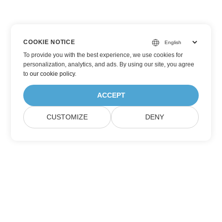
COOKIE NOTICE
To provide you with the best experience, we use cookies for
personalization, analytics, and ads. By using our site, you agree
to
our cookie policy
.
ACCEPT
CUSTOMIZE
DENY
Subskrybuj aktualizacje produktów Aspose
Otrzymuj comiesięczne biuletyny i oferty dostarczane
bezpośrednio do Twojej