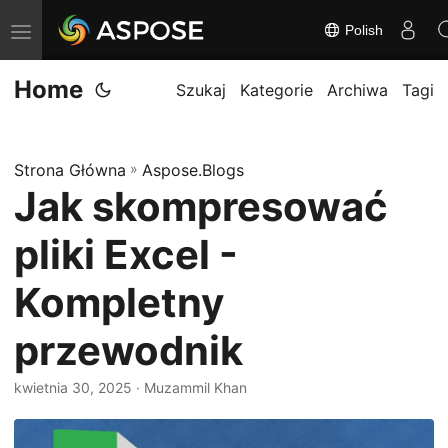
Polish
P
r
Home
z
Szukaj
Kategorie
Archiwa
Tagi
e
ł
Strona Główna
»
Aspose.Blogs
ą
Jak skompresować
c
z
pliki Excel -
n
a
Kompletny
w
przewodnik
i
g
kwietnia 30, 2025
· Muzammil Khan
a
c