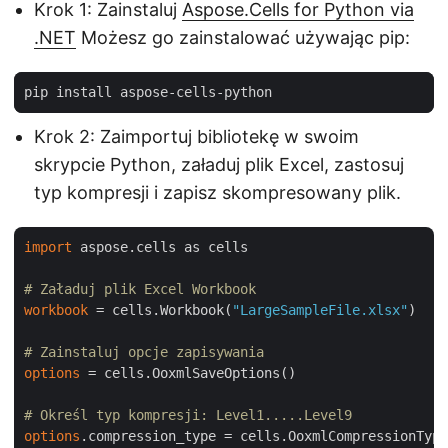
Krok 1: Zainstaluj
Aspose.Cells for Python via
.NET
Możesz go zainstalować używając pip:
Krok 2: Zaimportuj bibliotekę w swoim
skrypcie Python, załaduj plik Excel, zastosuj
typ kompresji i zapisz skompresowany plik.
import
 aspose.cells as cells

# Załaduj plik Excel Workbook
workbook
 = cells.Workbook(
"LargeSampleFile.xlsx"
)

# Zainstaluj opcje zapisywania 
options
 = cells.OoxmlSaveOptions()

# Określ typ kompresji: Level1.....Level9
options
.compression_type = cells.OoxmlCompressionType