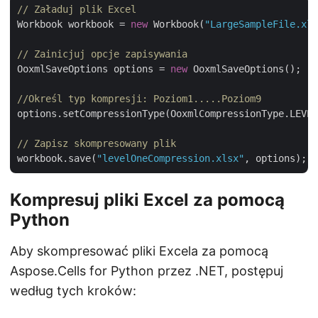
// Załaduj plik Excel
Workbook workbook = 
new
 Workbook(
"LargeSampleFile.xls
// Zainicjuj opcje zapisywania
OoxmlSaveOptions options = 
new
 OoxmlSaveOptions();

//Określ typ kompresji: Poziom1.....Poziom9
options.setCompressionType(OoxmlCompressionType.LEVEL
// Zapisz skompresowany plik
workbook.save(
"levelOneCompression.xlsx"
Kompresuj pliki Excel za pomocą
Python
Aby skompresować pliki Excela za pomocą
Aspose.Cells for Python przez .NET, postępuj
według tych kroków: