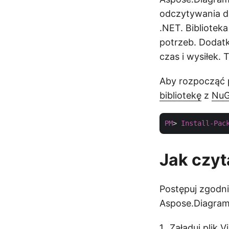
odczytywania da
.NET. Bibliotek
potrzeb. Dodat
czas i wysiłek.
Aby rozpocząć 
bibliotekę
z
NuG
PM
> 
Install-Pac
Jak czyt
Postępuj zgodni
Aspose.Diagram
Załaduj plik 