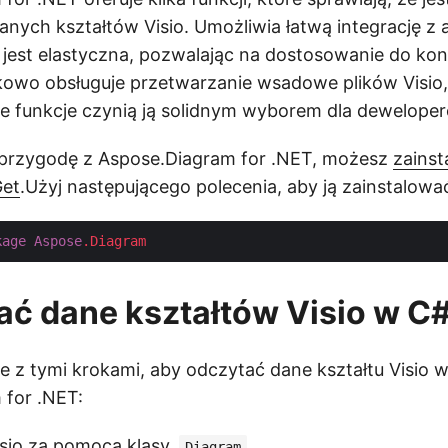
nych kształtów Visio. Umożliwia łatwą integrację z a
a jest elastyczna, pozwalając na dostosowanie do ko
kowo obsługuje przetwarzanie wsadowe plików Visio
 Te funkcje czynią ją solidnym wyborem dla dewelope
przygodę z Aspose.Diagram for .NET, możesz
zains
et
.Użyj następującego polecenia, aby ją zainstalowa
kage
Aspose
.Diagram
ać dane kształtów Visio w C
e z tymi krokami, aby odczytać dane kształtu Visio
 for .NET:
Visio za pomocą klasy
.
Diagram