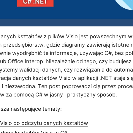
anych kształtów z plików Visio jest powszechnym
ch przedsiębiorstw, gdzie diagramy zawierają istotne
nie wyodrębnić te informacje, używając C#, bez pol
lub Office Interop. Niezależnie od tego, czy budujesz
ystemy walidacji danych, czy rozwiązania do automa
acja danych kształtów Visio w aplikacji .NET staje si
i niezawodna. Ten post poprowadzi cię przez proc
ów za pomocą C# w jasny i praktyczny sposób.
usza następujące tematy:
 Visio do odczytu danych kształtów
 dane kształtów Visio w C#