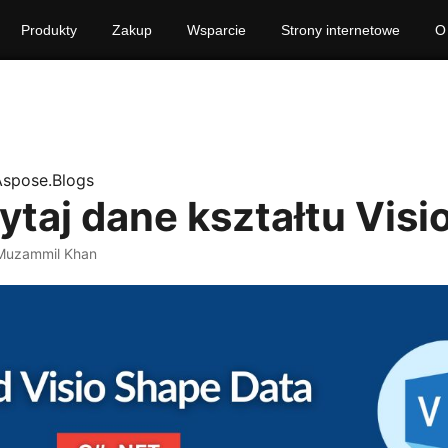
Produkty
Zakup
Wsparcie
Strony internetowe
O
Aspose.Blogs
ytaj dane kształtu Visi
Muzammil Khan