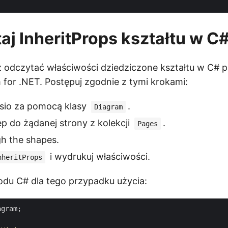
aj InheritProps kształtu w C
odczytać właściwości dziedziczone kształtu w C# p
for .NET. Postępuj zgodnie z tymi krokami:
Visio za pomocą klasy
.
Diagram
p do żądanej strony z kolekcji
.
Pages
gh the shapes.
i wydrukuj właściwości.
nheritProps
du C# dla tego przypadku użycia:
gram;
