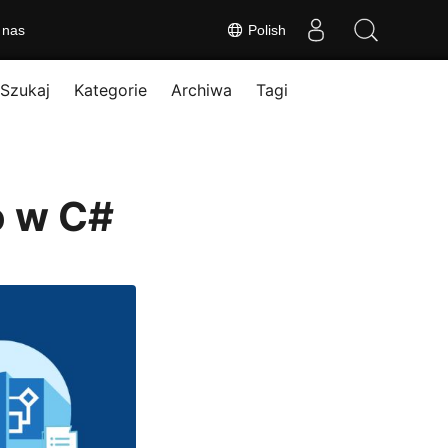
 nas
Polish
Szukaj
Kategorie
Archiwa
Tagi
o w C#