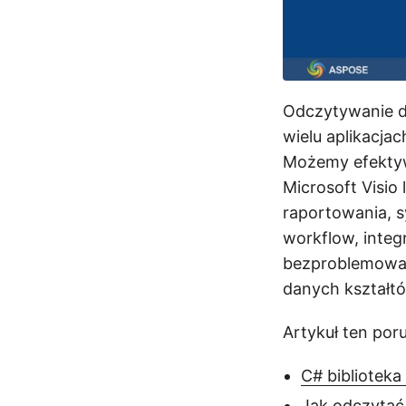
Odczytywanie d
wielu aplikacja
Możemy efektyw
Microsoft Visio 
raportowania, s
workflow, integr
bezproblemowa 
danych kształt
Artykuł ten por
C# biblioteka
Jak odczytać