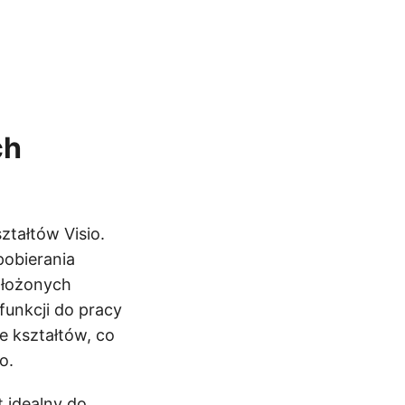
ch
tałtów Visio.
pobierania
złożonych
funkcji do pracy
 kształtów, co
o.
t idealny do