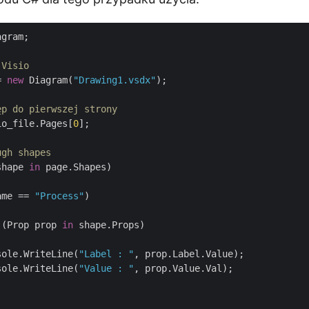
gram;

 Visio
= 
new
 Diagram(
"Drawing1.vsdx"
);

ęp do pierwszej strony
io_file.Pages[
0
];

ugh shapes
shape 
in
 page.Shapes)

ame == 
"Process"
)

 (Prop prop 
in
 shape.Props)

sole.WriteLine(
"Label : "
, prop.Label.Value);

sole.WriteLine(
"Value : "
, prop.Value.Val);
