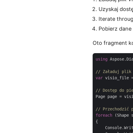
Uzyskaj dostę
Iterate throu
Pobierz dane k
Oto fragment ko
using
 Aspose.Dia
// Załaduj plik
var
 visio_file 
// Dostęp do pi
Page page = vis
// Przechodzić 
foreach
 (Shape 
{

    Console.Wri