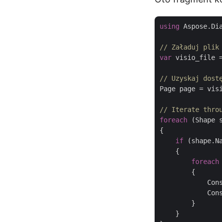
using
 Aspose.Dia
// Załaduj plik
var
 visio_file 
// Uzyskaj dost
Page page = vis
// Iterate thro
foreach
 (Shape 
{

if
 (shape.N
    {

foreach
        {

            Con
            Con
        }

    }
