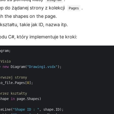
p do żądanej strony z kolekcji
.
Pages
gh the shapes on the page.
ształtu, takie jak ID, nazwa itp.
du C#, który implementuje te kroki:
gram;

 Visio
= 
new
 Diagram(
"Drawing1.vsdx"
);

erwszej strony
io_file.Pages[
0
];

przez kształty
shape 
in
 page.Shapes)

teLine(
"Shape ID : "
, shape.ID);
