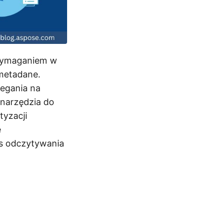
 wymaganiem w
 metadane.
egania na
 narzędzia do
tyzacji
ę
es odczytywania