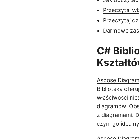
Przeczytaj w
Przeczytaj dz
Darmowe za
C# Bibli
Kształt
Aspose.Diagram
Biblioteka ofer
właściwości ni
diagramów. Obsł
z diagramami. 
czyni go idealn
Aspose.Diagram f