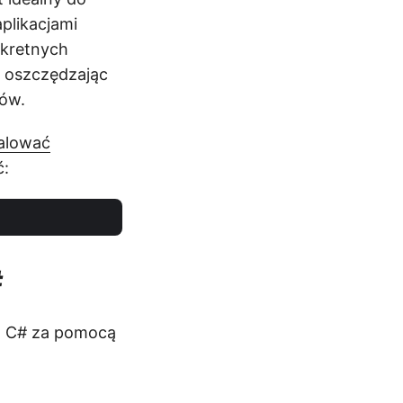
plikacjami
nkretnych
, oszczędzając
rów.
talować
ć:
#
 w C# za pomocą