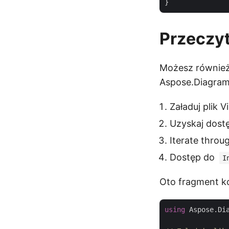
Przeczyt
Możesz również 
Aspose.Diagram 
Załaduj plik 
Uzyskaj dostę
Iterate throu
Dostęp do
I
Oto fragment ko
using
 Aspose.Dia