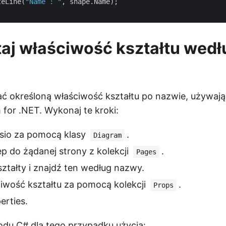
teLine(
"Name : "
, shape.Name);

aj właściwość kształtu wedł
ć określoną właściwość kształtu po nazwie, używają
for .NET. Wykonaj te kroki:
Visio za pomocą klasy
.
Diagram
p do żądanej strony z kolekcji
.
Pages
kształty i znajdź ten według nazwy.
iwość kształtu za pomocą kolekcji
.
Props
erties.
du C# dla tego przypadku użycia: