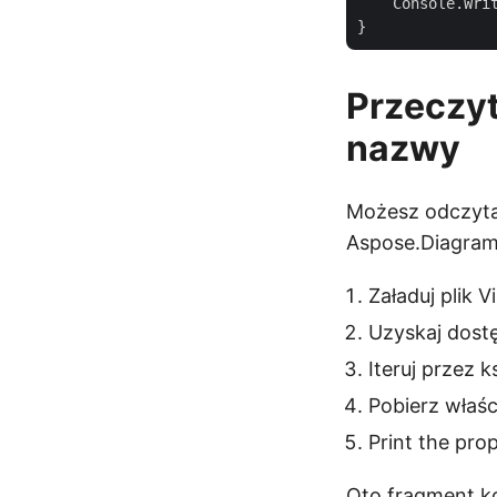
    Console.Wri
Przeczyt
nazwy
Możesz odczyta
Aspose.Diagram 
Załaduj plik 
Uzyskaj dostę
Iteruj przez 
Pobierz właśc
Print the prop
Oto fragment ko