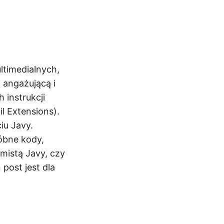
ltimedialnych,
 angażującą i
 instrukcji
l Extensions).
iu Javy.
óbne kody,
mistą Javy, czy
post jest dla