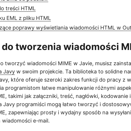
do treści HTML
iku EML z pliku HTML
zące poprawy wyświetlania wiadomości HTML w Ou
I do tworzenia wiadomości 
 tworzyć wiadomości MIME w Javie, musisz zainst
a Javy
w swoim projekcie. Ta biblioteka to solidne na
vy, które oferuje szeroki zakres funkcji do pracy z
wia programistom łatwe manipulowanie różnymi aspe
 takimi jak załączniki, treść, nagłówki, kodowanie i 
la Javy programiści mogą łatwo tworzyć i dostosow
E, zapewniając prosty i wydajny sposób na wysyłani
 wiadomości e-mail.