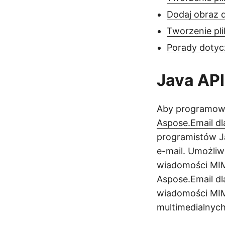
Dodaj obraz 
Tworzenie pl
Porady dotyc
Java AP
Aby programowo
Aspose.Email dl
programistów Ja
e-mail. Umożli
wiadomości MIME,
Aspose.Email d
wiadomości MIM
multimedialnych