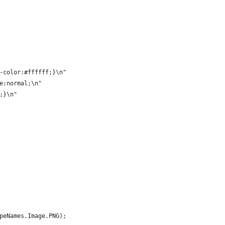
-color:#ffffff;}\n"
e:normal;\n"
;}\n"
peNames.Image.PNG);