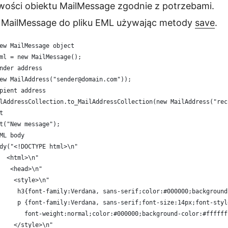
wości obiektu MailMessage zgodnie z potrzebami.
t MailMessage do pliku EML używając metody
save
.
ew MailMessage object
ml = new MailMessage();
nder address
ew MailAddress("sender@domain.com"));
pient address
lAddressCollection.to_MailAddressCollection(new MailAddress("rec
t
t("New message");
ML body
dy("<!DOCTYPE html>\n"
  <html>\n"
   <head>\n"
    <style>\n"
     h3{font-family:Verdana, sans-serif;color:#000000;background
     p {font-family:Verdana, sans-serif;font-size:14px;font-styl
       font-weight:normal;color:#000000;background-color:#ffffff
    </style>\n"