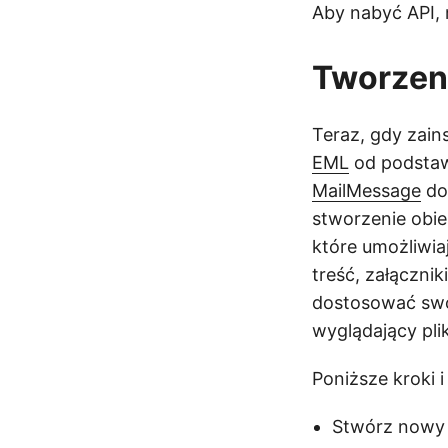
Aby nabyć API,
Tworzen
Teraz, gdy zain
EML
od podstaw.
MailMessage
dos
stworzenie obie
które umożliwia
treść, załącznik
dostosować swo
wyglądający pli
Poniższe kroki
Stwórz nowy