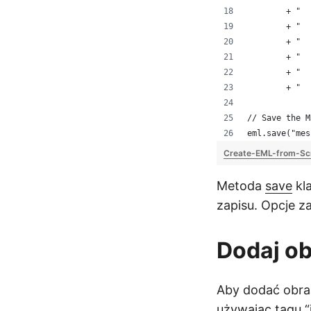
        + "  
        + "  
        + "  
        + "  
        + "  
        + "  
// Save the M
eml.save("mes
Create-EML-from-Sc
Metoda
save
kl
zapisu. Opcje z
Dodaj ob
Aby dodać obraz
używając tagu 