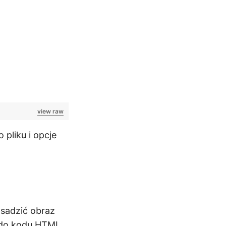
view raw
pliku i opcje
osadzić obraz
u do kodu HTML