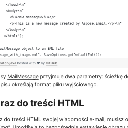
   </head>\n"
   <body>\n"
     <h3>New message</h3>\n"
     <p>This is a new message created by Aspose.Email.</p>\n"
   </body>\n"
  </html>");
ailMessage object to an EML file
sage_with_image.eml", SaveOptions.getDefaultEml());
ratch.java
hosted with ❤ by
GitHub
asy
MailMessage
przyjmuje dwa parametry: ścieżkę do 
apisu określają format pliku wyjściowego.
raz do treści HTML
 do treści HTML swojej wiadomości e-mail, musisz 
“img”. Umożliwia to bezpośrednie wstawienie obraz