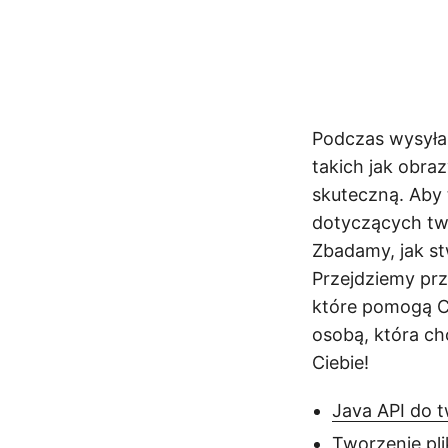
Podczas wysyłan
takich jak obra
skuteczną. Aby t
dotyczących two
Zbadamy, jak st
Przejdziemy pr
które pomogą Ci
osobą, która ch
Ciebie!
Java API do 
Tworzenie pl