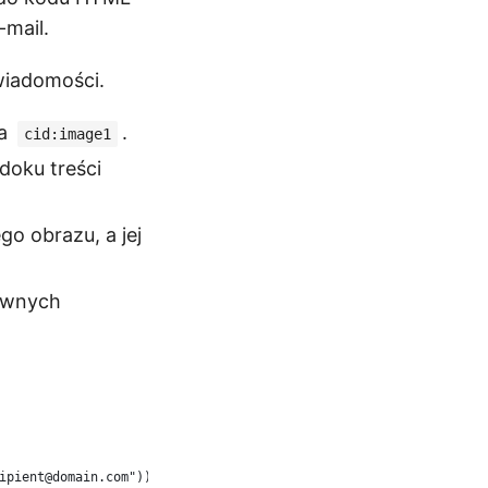
-mail.
wiadomości.
na
.
cid:image1
doku treści
o obrazu, a jej
tywnych
ipient@domain.com")));