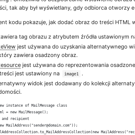
ci, tak aby był wyświetlany, gdy odbiorca otworzy e
nt kodu pokazuje, jak dodać obraz do treści HTML 
awiera tag obrazu z atrybutem źródła ustawionym 
teView
jest używana do uzyskania alternatywnego wi
który zawiera osadzony obraz.
Resource
jest używana do reprezentowania osadzoneg
 treści jest ustawiony na
.
image1
ternatywny widok jest dodawany do kolekcji alterna
domości.
ew instance of MailMessage class
ml = new MailMessage();
 and recipient
ew MailAddress("sender@domain.com"));
lAddressCollection.to_MailAddressCollection(new MailAddress("rec