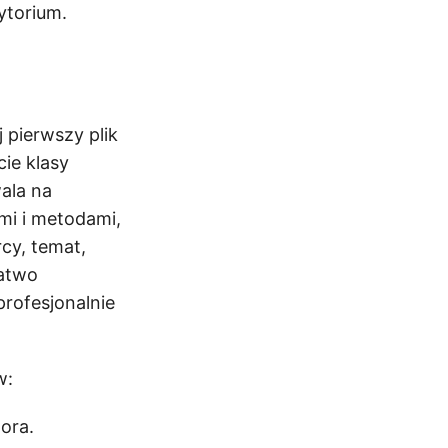
ytorium.
 pierwszy plik
ie klasy
ala na
mi i metodami,
cy, temat,
łatwo
rofesjonalnie
w:
ora.