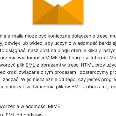
ia e-maila może być konieczne dołączenie treści mu
zy, dźwięk lub wideo, aby uczynić wiadomość bardziej
o osiągnąć, nasz post na blogu oferuje kilka prostych
rzenia wiadomości MIME (Multipurpose Internet Mai
worzyć plik
EML
z obrazami w treści HTML przy użyc
zez kroki związane z tym procesem i dostarczymy pr
 zacząć. Więc niezależnie od tego, czy jesteś progra
ce nauczyć się tworzenia plików EML z obrazami, ten 
tworzenia wiadomości MIME
iku EML od podstaw