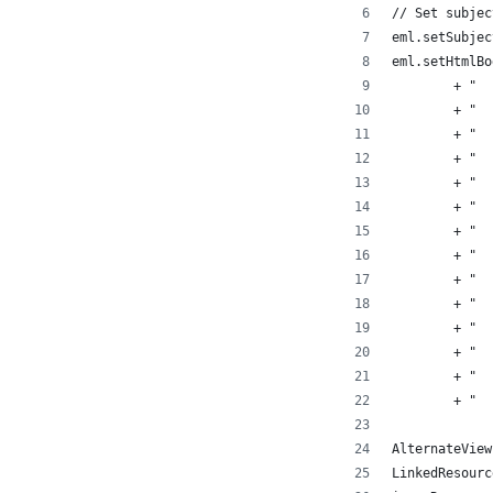
// Set subjec
eml.setSubjec
eml.setHtmlBo
        + "  
        + "  
        + "  
        + "  
        + "  
        + "  
        + "  
        + "  
        + "  
        + "  
        + "  
        + "  
        + "  
        + "  
AlternateView
LinkedResourc