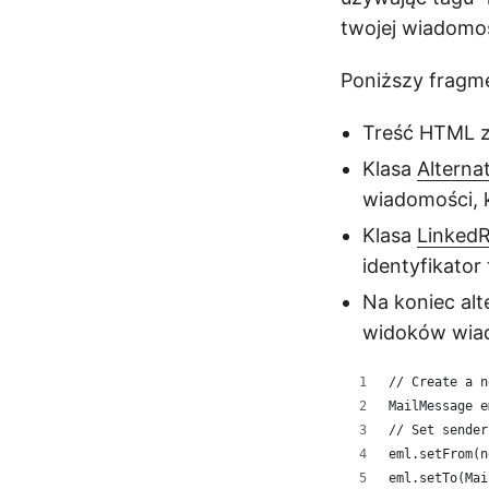
twojej wiadomoś
Poniższy fragme
Treść HTML z
Klasa
Alterna
wiadomości, 
Klasa
Linked
identyfikator
Na koniec al
widoków wia
// Create a n
MailMessage e
// Set sender
eml.setFrom(n
eml.setTo(Mai