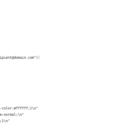
ipient@domain.com")));
-color:#ffffff;}\n"
e:normal;\n"
;}\n"