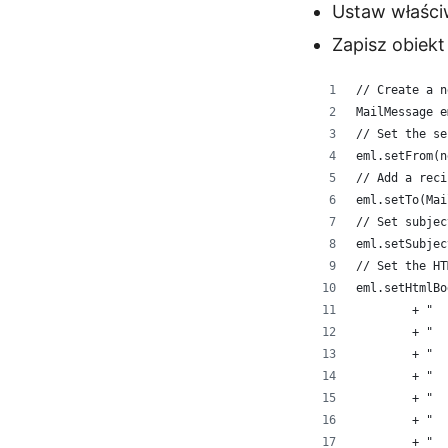
Ustaw właści
Zapisz obiek
// Create a n
MailMessage e
// Set the se
eml.setFrom(n
// Add a reci
eml.setTo(Mai
// Set subjec
eml.setSubjec
// Set the HT
eml.setHtmlBo
        + "  
        + "  
        + "  
        + "  
        + "  
        + "  
        + "  