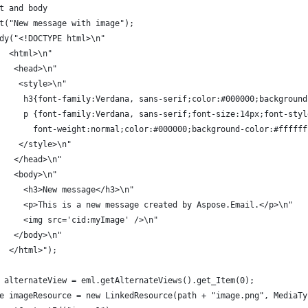
t and body
t("New message with image");
dy("<!DOCTYPE html>\n"
  <html>\n"
   <head>\n"
    <style>\n"
     h3{font-family:Verdana, sans-serif;color:#000000;background
     p {font-family:Verdana, sans-serif;font-size:14px;font-styl
       font-weight:normal;color:#000000;background-color:#ffffff
    </style>\n"
   </head>\n"
   <body>\n"
     <h3>New message</h3>\n"
     <p>This is a new message created by Aspose.Email.</p>\n"
     <img src='cid:myImage' />\n"
   </body>\n"
  </html>");
 alternateView = eml.getAlternateViews().get_Item(0);
e imageResource = new LinkedResource(path + "image.png", MediaTy