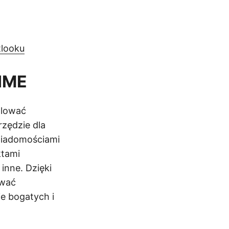
tlooku
MIME
alować
rzędzie dla
 wiadomościami
ktami
inne. Dzięki
ywać
e bogatych i