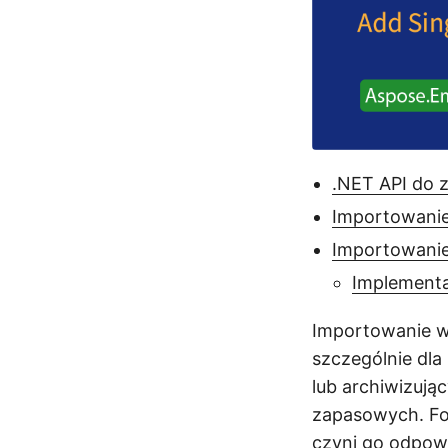
.NET API do 
Importowanie
Importowanie
Implement
Importowanie w
szczególnie dla
lub archiwizują
zapasowych. For
czyni go odpowi