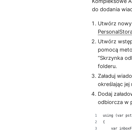
Kompleksowe API
do dodania wia
Utwórz nowy 
PersonalStor
Utwórz wstęp
pomocą met
“Skrzynka odb
folderu.
Załaduj wiad
określając je
Dodaj załado
odbiorcza w 
using (var pst
{
    var inboxF