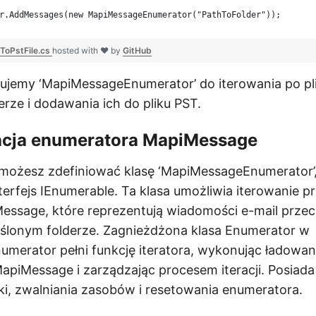
r.AddMessages(new MapiMessageEnumerator("PathToFolder"));
oPstFile.cs
hosted with ❤ by
GitHub
tujemy ‘MapiMessageEnumerator’ do iterowania po p
rze i dodawania ich do pliku PST.
cja enumeratora MapiMessage
 możesz zdefiniować klasę ‘MapiMessageEnumerator’,
terfejs IEnumerable. Ta klasa umożliwia iterowanie pr
essage, które reprezentują wiadomości e-mail prz
reślonym folderze. Zagnieżdżona klasa Enumerator w
merator pełni funkcję iteratora, wykonując ładowan
apiMessage i zarządzając procesem iteracji. Posiad
liki, zwalniania zasobów i resetowania enumeratora.