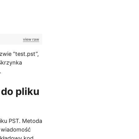
view raw
wie “test.pst”,
Skrzynka
.
do pliku
liku PST. Metoda
ą wiadomość
ykładowy kod