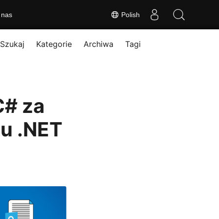
 nas
Polish
Szukaj
Kategorie
Archiwa
Tagi
C# za
su .NET