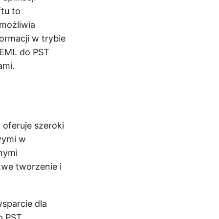
tu to
możliwia
ormacji w trybie
ć EML do PST
ami.
 oferuje szeroki
wymi w
rnymi
twe tworzenie i
sparcie dla
o PST.