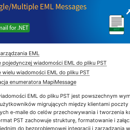
zarządzania EML
 pojedynczej wiadomości EML do pliku PST
 wielu wiadomości EML do pliku PST
acja enumeratora MapiMessage
iadomości EML do pliku PST jest powszechnym wy
 użytkowników migrujących między klientami poczty 
cych e-maile do celów przechowywania i tworzenia ko
mat PST zachowuje strukturę, formatowanie i załączn
ednim do bezproblemowej integracji i zarządzania w 