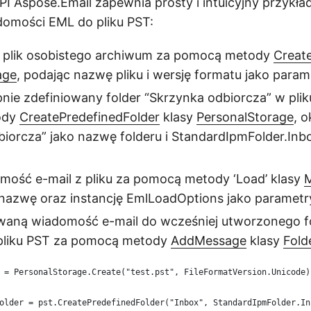
 Aspose.Email zapewnia prosty i intuicyjny przykład
domości EML do pliku PST:
plik osobistego archiwum za pomocą metody
Creat
age
, podając nazwę pliku i wersję formatu jako param
nie zdefiniowany folder “Skrzynka odbiorcza” w plik
ody
CreatePredefinedFolder
klasy
PersonalStorage
, o
iorcza” jako nazwę folderu i StandardIpmFolder.Inbo
omość e-mail z pliku za pomocą metody ‘Load’ klasy
j nazwę oraz instancję EmlLoadOptions jako parametr
waną wiadomość e-mail do wcześniej utworzonego f
pliku PST za pomocą metody
AddMessage
klasy
Fold
 = PersonalStorage.Create("test.pst", FileFormatVersion.Unicode)
older = pst.CreatePredefinedFolder("Inbox", StandardIpmFolder.In