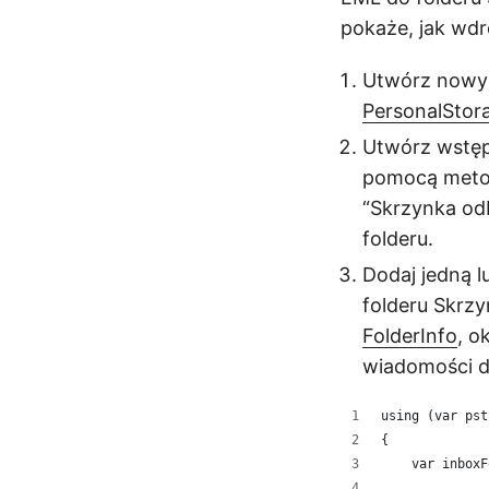
pokaże, jak wdr
Utwórz nowy 
PersonalStor
Utwórz wstęp
pomocą met
“Skrzynka odb
folderu.
Dodaj jedną l
folderu Skrz
FolderInfo
, o
wiadomości do
using (var pst
{
    var inboxF