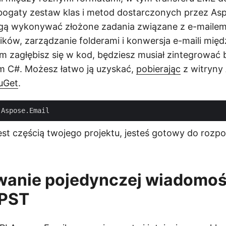
bogaty zestaw klas i metod dostarczonych przez Asp
gą wykonywać złożone zadania związane z e-mailem, 
ików, zarządzanie folderami i konwersja e-maili mię
m zagłębisz się w kod, będziesz musiał zintegrować b
m C#. Możesz łatwo ją uzyskać,
pobierając
z witryny
uGet
.
jest częścią twojego projektu, jesteś gotowy do rozp
wanie pojedynczej wiadomoś
 PST