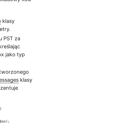
e
klasy
etry.
u PST za
kreślając
x jako typ
 utworzonego
essages
klasy
ezentuje
)
box);