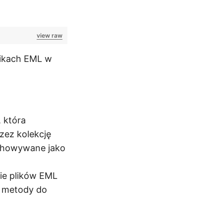
view raw
likach EML w
 która
zez kolekcję
echowywane jako
ie plików EML
a metody do