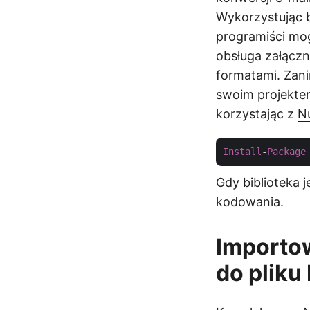
Wykorzystując 
programiści mo
obsługa załączn
formatami. Zani
swoim projekte
korzystając z
N
Install
-
Package
Gdy biblioteka 
kodowania.
Importo
do pliku