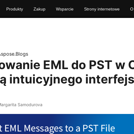
Produkty
Zakup
Wsparcie
Strony internetowe
O
Aspose.Blogs
owanie EML do PST w 
 intuicyjnego interfej
Margarita Samodurova