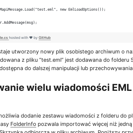
MapiMessage.Load("test.eml", new EmlLoadOptions());
r.AddMessage(msg);
le.cs
hosted with ❤ by
GitHub
staje utworzony nowy plik osobistego archiwum o naz
owana z pliku “test.eml” jest dodawana do folderu 
t dostępna do dalszej manipulacji lub przechowywania
anie wielu wiadomości EML 
ożliwia dodanie zestawu wiadomości z folderu do p
lasy
FolderInfo
pozwala importować więcej niż jedn
 Skrzynka odbiorcza w pliku archiwum. Poniższy prz