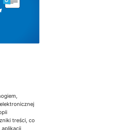
mogiem,
elektronicznej
pii
iki treści, co
aplikacji