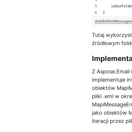
    inboxFolde
}
AddSetEmlMessagesT
Tutaj wykorzys
źródłowym folde
Implementa
Z Aspose.Email
implementuje in
obiektów MapiM
pliki .eml w ok
MapiMessageEnu
jako obiektów M
iteracji przez p