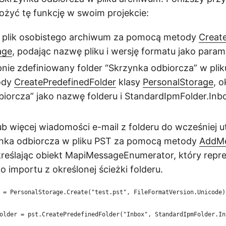
ożyć tę funkcję w swoim projekcie:
plik osobistego archiwum za pomocą metody
Creat
age
, podając nazwę pliku i wersję formatu jako param
nie zdefiniowany folder “Skrzynka odbiorcza” w plik
ody
CreatePredefinedFolder
klasy
PersonalStorage
, o
iorcza” jako nazwę folderu i StandardIpmFolder.Inbo
ub więcej wiadomości e-mail z folderu do wcześniej
ynka odbiorcza w pliku PST za pomocą metody
AddM
kreślając obiekt MapiMessageEnumerator, który repr
 importu z określonej ścieżki folderu.
 = PersonalStorage.Create("test.pst", FileFormatVersion.Unicode)
older = pst.CreatePredefinedFolder("Inbox", StandardIpmFolder.In