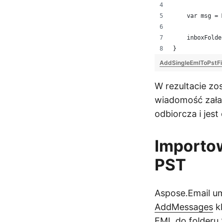
    var msg = 
    inboxFolde
}
AddSingleEmlToPstFi
W rezultacie zo
wiadomość załad
odbiorcza i jes
Importow
PST
Aspose.Email um
AddMessages
k
EML do folderu