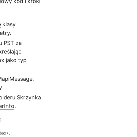
owy kod i kroki
e
klasy
etry.
u PST za
kreślając
x jako typ
MapiMessage
,
y.
olderu Skrzynka
erInfo
.
)
box);