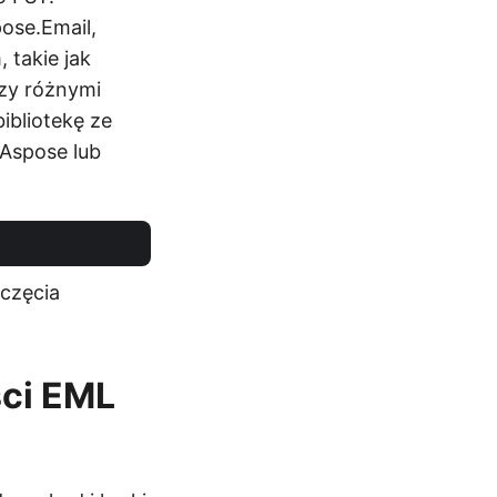
ose.Email,
takie jak
dzy różnymi
ibliotekę ze
 Aspose lub
oczęcia
ci EML