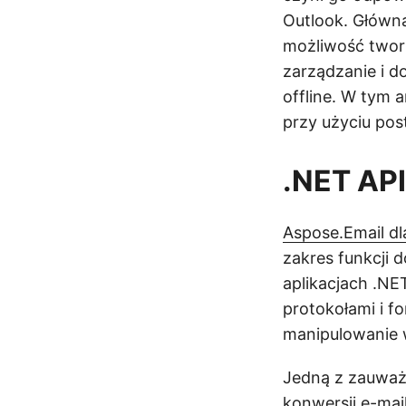
Outlook. Główna
możliwość twor
zarządzanie i d
offline. W tym 
przy użyciu pos
.NET API
Aspose.Email dl
zakres funkcji 
aplikacjach .NE
protokołami i f
manipulowanie 
Jedną z zauważa
konwersji e-mai