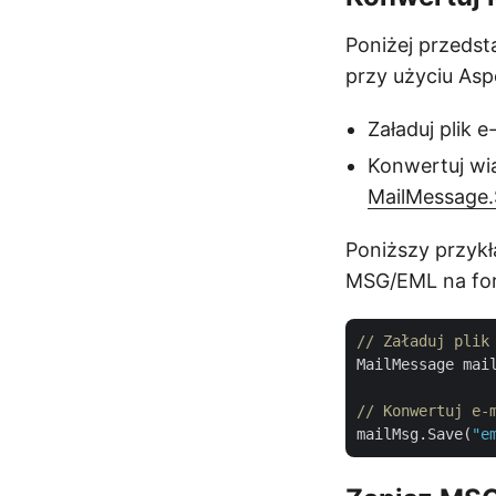
Poniżej przedst
przy użyciu Asp
Załaduj plik 
Konwertuj wi
MailMessage.
Poniższy przyk
MSG/EML na for
// Załaduj plik
MailMessage mai
// Konwertuj e-
mailMsg.Save(
"e