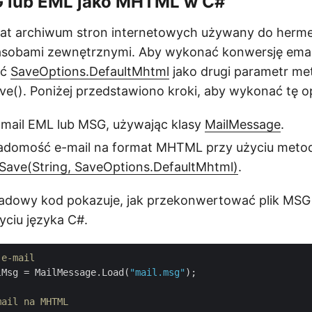
 lub EML jako MHTML w C#
t archiwum stron internetowych używany do hermety
sobami zewnętrznymi. Aby wykonać konwersję ema
ać
SaveOptions.DefaultMhtml
jako drugi parametr me
e(). Poniżej przedstawiono kroki, aby wykonać tę o
e-mail EML lub MSG, używając klasy
MailMessage
.
adomość e-mail na format MHTML przy użyciu meto
Save(String, SaveOptions.DefaultMhtml)
.
ładowy kod pokazuje, jak przekonwertować plik MSG
ciu języka C#.
 e-mail
lMsg = MailMessage.Load(
"mail.msg"
);

mail na MHTML