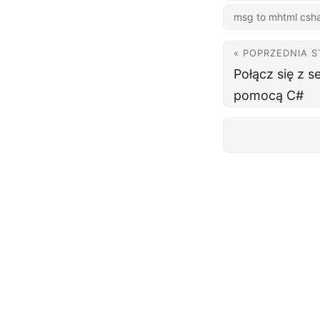
msg to mhtml csh
« POPRZEDNIA 
Połącz się z 
pomocą C#