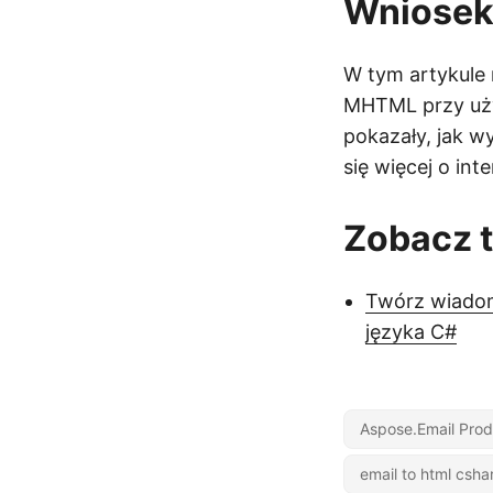
Wniose
W tym artykule
MHTML przy użyc
pokazały, jak
się więcej o int
Zobacz 
Twórz wiadom
języka C#
Aspose.Email Prod
email to html csha