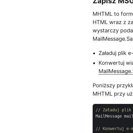
Zapisz MSG
MHTML to forma
HTML wraz z za
wystarczy pod
MailMessage.Sav
Załaduj plik 
Konwertuj wi
MailMessage.
Poniższy przyk
MHTML przy uży
// Załaduj plik
MailMessage mai
// Konwertuj e-