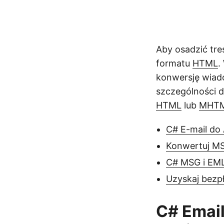
Aby osadzić tre
formatu
HTML
.
konwersję wiad
szczególności 
HTML
lub
MHT
C# E-mail do
Konwertuj M
C# MSG i EM
Uzyskaj bezpł
C# Email