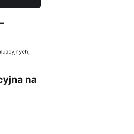
—
luacyjnych,
cyjna na