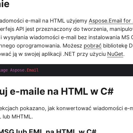
ie
iadomości e-mail na HTML użyjemy
Aspose.Email for
rfejs API jest przeznaczony do tworzenia, manipulo
 wysyłania wiadomości e-mail bez instalowania MS 
 innego oprogramowania. Możesz
pobrać
bibliotekę D
ować ją w swojej aplikacji .NET przy użyciu
NuGet
.
kage
Aspose
.Email
uj e-maile na HTML w C#
ekcjach pokazano, jak konwertować wiadomości e-m
 lub MHTML.
MSG lub EML na HTML w C#