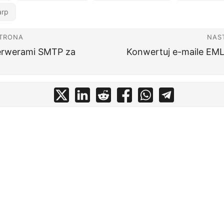
arp
STRONA
NAS
serwerami SMTP za
Konwertuj e-maile EM