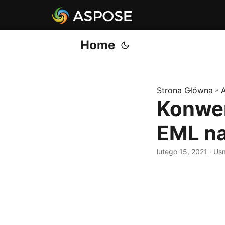
Home
Strona Główna
»
Konwer
EML n
lutego 15, 2021
· Us