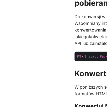
pobieran
Do konwersji w
Wspomniany inte
konwertowania i
jakiegokolwiek
API lub zainstal
PM
> 
Install-Pac
Konwert
W poniższych s
formatów HTML
Konwertuj 