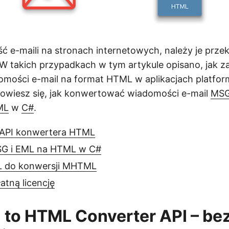
ść e-maili na stronach internetowych, należy je pr
 W takich przypadkach w tym artykule opisano, jak
omości e-mail na format HTML w aplikacjach platfor
dowiesz się, jak konwertować wiadomości e-mail
MS
ML
w
C#
.
 API konwertera HTML
SG i EML na HTML w C#
L do konwersji MHTML
atną licencję
 to HTML Converter API – be