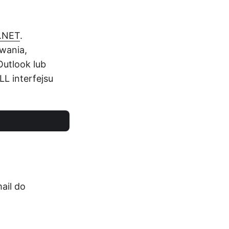
 .NET
.
wania,
Outlook lub
LL interfejsu
ail do