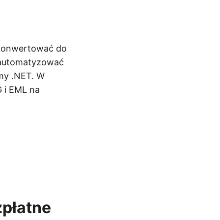
zekonwertować do
 zautomatyzować
my .NET. W
G
i
EML
na
zpłatne