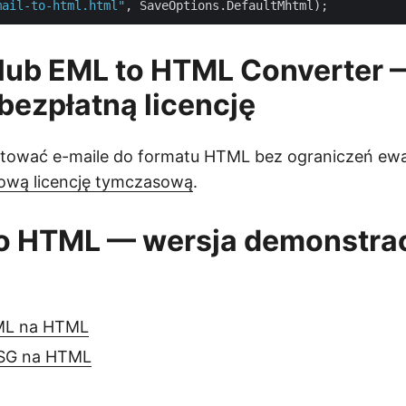
mail-to-html.html"
lub EML to HTML Converter 
bezpłatną licencję
ować e-maile do formatu HTML bez ograniczeń ewa
ową licencję tymczasową
.
do HTML — wersja demonstra
ML na HTML
SG na HTML