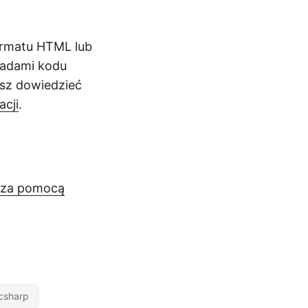
ormatu HTML lub
ładami kodu
sz dowiedzieć
cji
.
l za pomocą
csharp