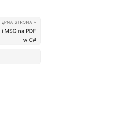
TĘPNA STRONA »
L i MSG na PDF
w C#