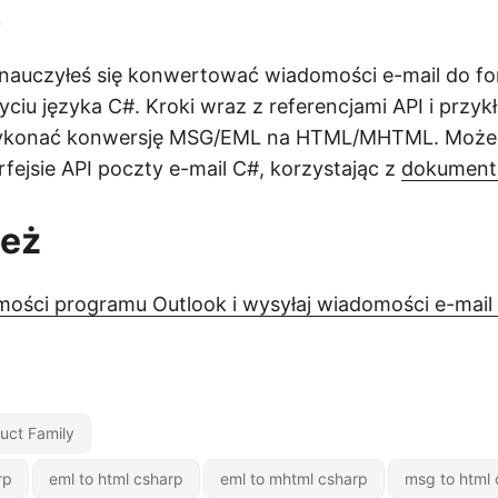
k
 nauczyłeś się konwertować wiadomości e-mail do f
iu języka C#. Kroki wraz z referencjami API i przyk
 wykonać konwersję MSG/EML na HTML/MHTML. Może
erfejsie API poczty e-mail C#, korzystając z
dokumenta
też
ości programu Outlook i wysyłaj wiadomości e-mai
uct Family
rp
eml to html csharp
eml to mhtml csharp
msg to html 