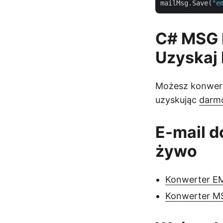
mailMsg.Save(
"e
C# MSG 
Uzyskaj 
Możesz konwert
uzyskując
darm
E-mail 
żywo
Konwerter E
Konwerter M