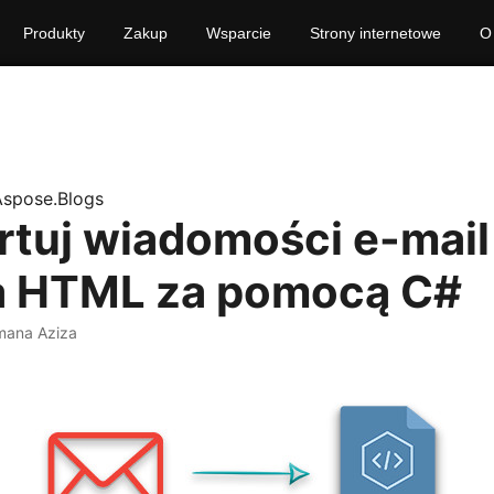
Produkty
Zakup
Wsparcie
Strony internetowe
O
Aspose.Blogs
tuj wiadomości e-mail
a HTML za pomocą C#
mana Aziza