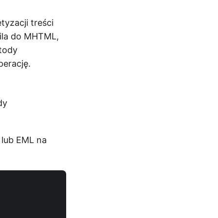
zacji treści
ila do MHTML,
tody
perację.
dy
 lub EML na