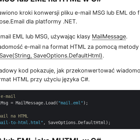
awiono kroki konwersji pliku e-mail MSG lub EML do
ose.Email dla platformy .NET.
e-mail EML lub MSG, używając klasy
MailMessage
.
adomość e-mail na format HTML za pomocą metody
Save(String, SaveOptions.DefaultHtml)
.
ładowy kod pokazuje, jak przekonwertować wiadomo
mat HTML przy użyciu języka C#.
 e-mail
lMsg = MailMessage.Load(
"mail.eml"
);

mail na HTML
mail-to-html.html"