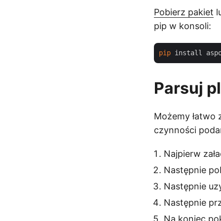
Pobierz pakiet
l
pip w konsoli:
pip
Parsuj p
Możemy łatwo z
czynności podan
Najpierw zała
Następnie pob
Następnie uzy
Następnie prz
Na koniec po