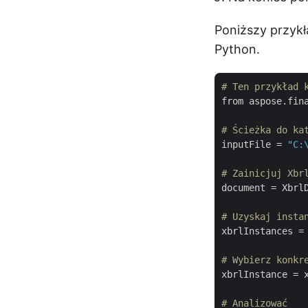
Poniższy przykł
Python.
# Ten przykład 
from aspose.fina
# Ścieżka do ka
inputFile = 
"C:
# Zainicjuj Xbr
document = XbrlD
# Uzyskaj insta
xbrlInstances = 
# Wybierz konkr
xbrlInstance = x
# Analizować