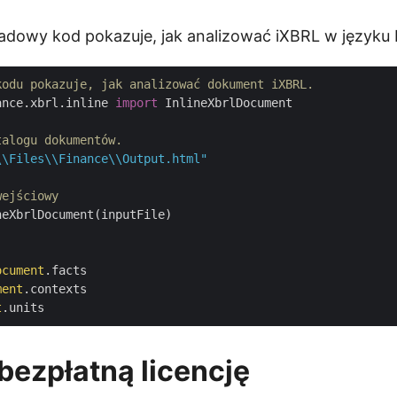
adowy kod pokazuje, jak analizować iXBRL w języku
kodu pokazuje, jak analizować dokument iXBRL.
ance.xbrl.inline 
import
 InlineXbrlDocument

talogu dokumentów.
\\Files\\Finance\\Output.html"
wejściowy
neXbrlDocument(inputFile)

ocument
.facts

ment
.contexts

t
bezpłatną licencję