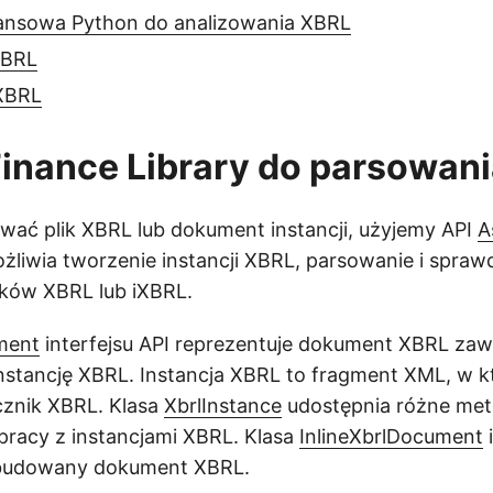
inansowa Python do analizowania XBRL
 XBRL
iXBRL
inance Library do parsowan
wać plik XBRL lub dokument instancji, użyjemy API
A
żliwia tworzenie instancji XBRL, parsowanie i spraw
ików XBRL lub iXBRL.
ment
interfejsu API reprezentuje dokument XBRL zaw
instancję XBRL. Instancja XBRL to fragment XML, w 
znik XBRL. Klasa
XbrlInstance
udostępnia różne met
pracy z instancjami XBRL. Klasa
InlineXbrlDocument
i
wbudowany dokument XBRL.