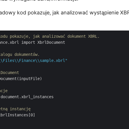
adowy kod pokazuje, jak analizować wystąpienie XB
kodu pokazuje, jak analizować dokument XBRL.
nce.xbrl import XbrlDocument

talogu dokumentów.
\\Files\\Finance\\sample.xbrl"
lDocument
ocument(inputFile)

ncje
document.xbrl_instances

etną instancję
brlInstances[0]
