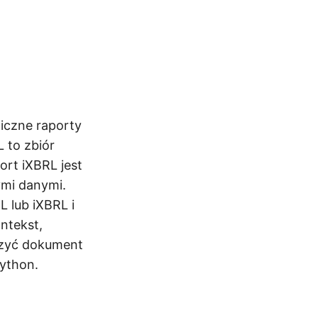
niczne raporty
 to zbiór
ort iXBRL jest
mi danymi.
 lub iXBRL i
ntekst,
rzyć dokument
ython.