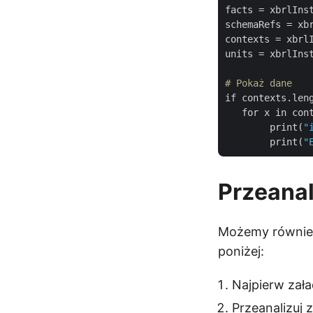
facts = xbrlInst
schemaRefs = xbr
contexts = xbrlI
units = xbrlInst
# Pokaż dane
if contexts.leng
   for x in cont
        print(
"
        print(
"
Przeanal
Możemy również
poniżej:
Najpierw zała
Przeanalizuj