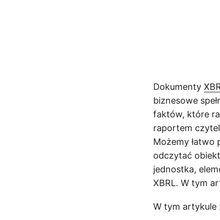
Dokumenty
XB
biznesowe speł
faktów, które r
raportem czyte
Możemy łatwo p
odczytać obiekt
jednostka, elem
XBRL. W tym ar
W tym artykule