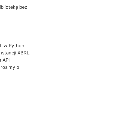
bliotekę bez
L w Python.
nstancji XBRL.
n API
prosimy o