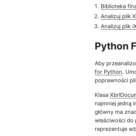
Biblioteka f
Analizuj plik
Analizuj plik 
Python F
Aby przeanalizo
for Python
. Umo
poprawności pl
Klasa
XbrlDocu
najmniej jedną 
główny ma znac
właściwości do 
reprezentuje 