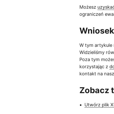
Możesz
uzyskać
ograniczeń ewa
Wniose
W tym artykule
Widzieliśmy rów
Poza tym możesz
korzystając z
d
kontakt na na
Zobacz 
Utwórz plik 