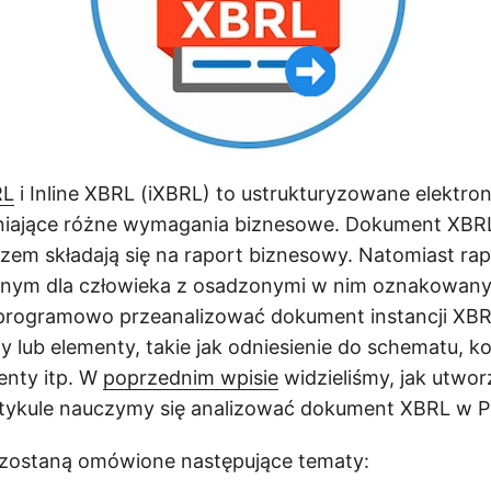
RL
i Inline XBRL (iXBRL) to ustrukturyzowane elektro
niające różne wymagania biznesowe. Dokument XBRL
azem składają się na raport biznesowy. Natomiast rap
lnym dla człowieka z osadzonymi w nim oznakowany
rogramowo przeanalizować dokument instancji XBRL
y lub elementy, takie jak odniesienie do schematu, ko
enty itp. W
poprzednim wpisie
widzieliśmy, jak utwo
tykule nauczymy się analizować dokument XBRL w P
 zostaną omówione następujące tematy: