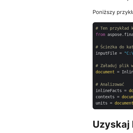
Poniższy przykł
# Ten przykład 
from
 aspose.fin
# Ścieżka do ka
inputFile = 
"C:
# Załaduj plik 
document
 = Inli
# Analizować
inlineFacts = 
d
contexts = 
docu
units = 
documen
Uzyskaj 