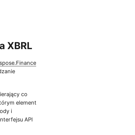
ia XBRL
spose.Finance
dzanie
ierający co
którym element
ody i
nterfejsu API