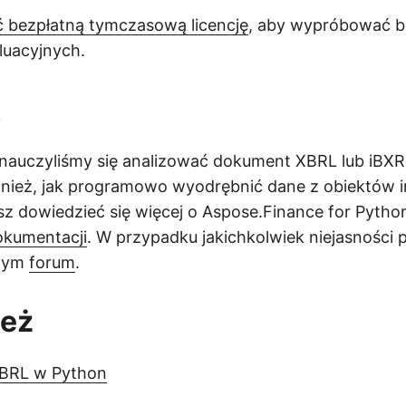
 bezpłatną tymczasową licencję
, aby wypróbować bi
luacyjnych.
k
 nauczyliśmy się analizować dokument XBRL lub iBXR
nież, jak programowo wyodrębnić dane z obiektów i
 dowiedzieć się więcej o Aspose.Finance for Pytho
okumentacji
. W przypadku jakichkolwiek niejasności 
szym
forum
.
też
XBRL w Python