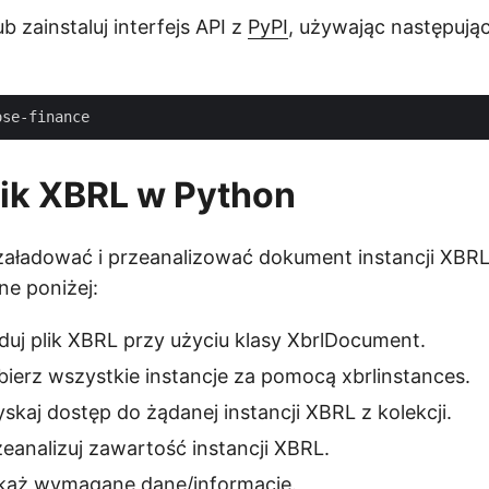
ub zainstaluj interfejs API z
PyPI
, używając następują
lik XBRL w Python
aładować i przeanalizować dokument instancji XBR
e poniżej:
duj plik XBRL przy użyciu klasy XbrlDocument.
ierz wszystkie instancje za pomocą xbrlinstances.
skaj dostęp do żądanej instancji XBRL z kolekcji.
eanalizuj zawartość instancji XBRL.
każ wymagane dane/informacje.