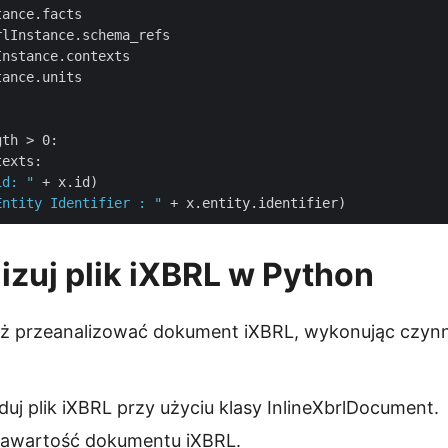
ance.facts

lInstance.schema_refs

nstance.contexts

ance.units

th > 0:

exts:

id: "
 + x.id)

Entity Identifier : "
izuj plik iXBRL w Python
 przeanalizować dokument iXBRL, wykonując czyn
duj plik iXBRL przy użyciu klasy InlineXbrlDocument.
 zawartość dokumentu iXBRL.