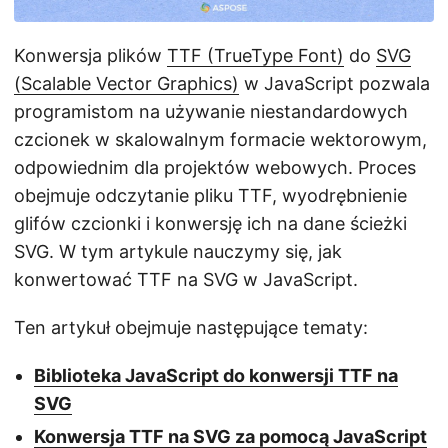
j
ę
Konwersja plików
TTF (TrueType Font)
do
SVG
(Scalable Vector Graphics)
w JavaScript pozwala
programistom na używanie niestandardowych
czcionek w skalowalnym formacie wektorowym,
odpowiednim dla projektów webowych. Proces
obejmuje odczytanie pliku TTF, wyodrębnienie
glifów czcionki i konwersję ich na dane ścieżki
SVG. W tym artykule nauczymy się, jak
konwertować TTF na SVG w JavaScript.
Ten artykuł obejmuje następujące tematy:
Biblioteka JavaScript do konwersji TTF na
SVG
Konwersja TTF na SVG za pomocą JavaScript