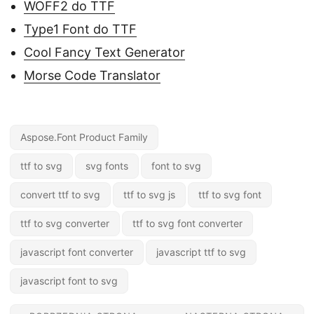
WOFF2 do TTF
Type1 Font do TTF
Cool Fancy Text Generator
Morse Code Translator
Aspose.Font Product Family
ttf to svg
svg fonts
font to svg
convert ttf to svg
ttf to svg js
ttf to svg font
ttf to svg converter
ttf to svg font converter
javascript font converter
javascript ttf to svg
javascript font to svg