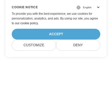
COOKIE NOTICE
To provide you with the best experience, we use cookies for
personalization, analytics, and ads. By using our site, you agree
to
our cookie policy
.
ACCEPT
CUSTOMIZE
DENY
Subskrybuj aktualizacje produktów Aspose
Otrzymuj comiesięczne biuletyny i oferty dostarczane
bezpośrednio do Twojej