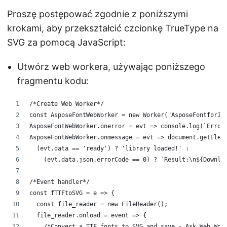
Proszę postępować zgodnie z poniższymi
krokami, aby przekształcić czcionkę TrueType na
SVG za pomocą JavaScript:
Utwórz web workera, używając poniższego
fragmentu kodu:
/*Create Web Worker*/
const AsposeFontWebWorker = new Worker("AsposeFontforJS
AsposeFontWebWorker.onerror = evt => console.log(`Error
AsposeFontWebWorker.onmessage = evt => document.getElem
  (evt.data == 'ready') ? 'library loaded!' :
    (evt.data.json.errorCode == 0) ? `Result:\n${Downlo
/*Event handler*/
const fTTFtoSVG = e => {
  const file_reader = new FileReader();
  file_reader.onload = event => {
    /*Convert a TTF fonts to SVG and save - Ask Web Wor