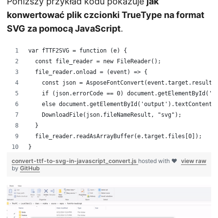
Poniższy przykład kodu pokazuje
jak
konwertować plik czcionki TrueType na format
SVG za pomocą JavaScript
.
var fTTF2SVG = function (e) {
  const file_reader = new FileReader();
  file_reader.onload = (event) => {
    const json = AsposeFontConvert(event.target.result,
    if (json.errorCode == 0) document.getElementById('o
    else document.getElementById('output').textContent 
    DownloadFile(json.fileNameResult, "svg");
  }
  file_reader.readAsArrayBuffer(e.target.files[0]);
}
convert-ttf-to-svg-in-javascript_convert.js
hosted with ❤
view raw
by
GitHub