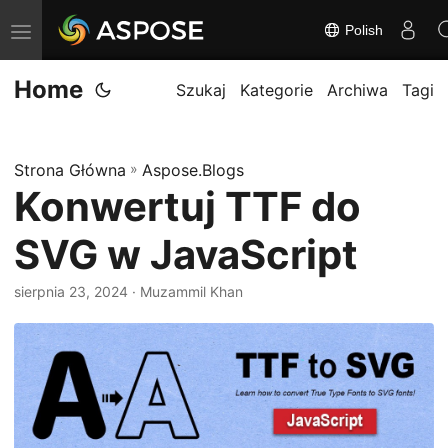
Polish
P
r
Home
z
Szukaj
Kategorie
Archiwa
Tagi
e
ł
Strona Główna
»
Aspose.Blogs
ą
Konwertuj TTF do
c
z
SVG w JavaScript
n
a
sierpnia 23, 2024
· Muzammil Khan
w
i
g
a
c