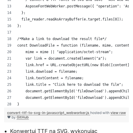
    AsposeFontWebWorker.postMessage({ "operation": 'Asp
  };
  file_reader.readAsArrayBuffer(e.target.files[0]);
};
/*Make a link to download the result file*/
const DownloadFile = function (filename, mime, content)
    mime = mime || "application/octet-stream";
    var link = document.createElement("a"); 
    link.href = URL.createObjectURL(new Blob([content],
    link.download = filename;
    link.textContent = filename;
    link.title = "Click here to download the file";
    document.getElementById('fileDownload').appendChild
    document.getElementById('fileDownload').appendChild
}
convert-ttf-to-svg-in-javascript_webworker.js
hosted with
view raw
❤ by
GitHub
Konwertuj TTF na SVG, wykonując