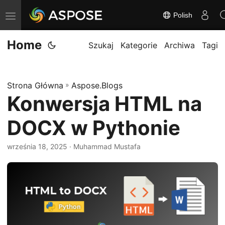
Polish
P
r
Home
z
Szukaj
Kategorie
Archiwa
Tagi
e
ł
Strona Główna
»
Aspose.Blogs
ą
Konwersja HTML na
c
z
DOCX w Pythonie
n
a
września 18, 2025
· Muhammad Mustafa
w
i
g
a
c