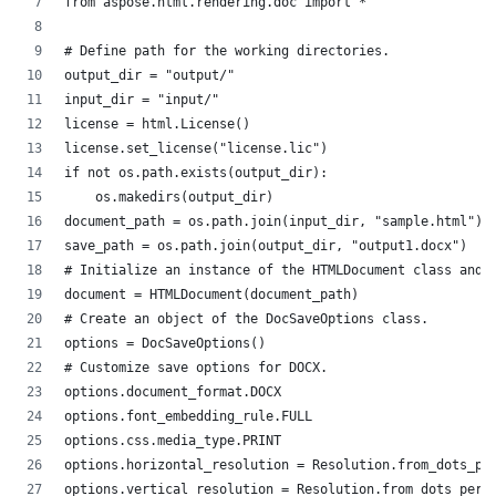
from aspose.html.rendering.doc import *
# Define path for the working directories.
output_dir = "output/"
input_dir = "input/"
license = html.License()
license.set_license("license.lic")
if not os.path.exists(output_dir):
    os.makedirs(output_dir)
document_path = os.path.join(input_dir, "sample.html")
save_path = os.path.join(output_dir, "output1.docx")
# Initialize an instance of the HTMLDocument class and 
document = HTMLDocument(document_path)
# Create an object of the DocSaveOptions class. 
options = DocSaveOptions()
# Customize save options for DOCX.
options.document_format.DOCX
options.font_embedding_rule.FULL
options.css.media_type.PRINT
options.horizontal_resolution = Resolution.from_dots_pe
options.vertical_resolution = Resolution.from_dots_per_