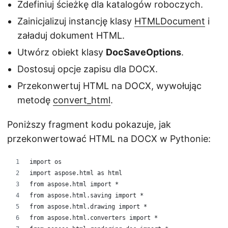
Zdefiniuj ścieżkę dla katalogów roboczych.
Zainicjalizuj instancję klasy
HTMLDocument
i
załaduj dokument HTML.
Utwórz obiekt klasy
DocSaveOptions
.
Dostosuj opcje zapisu dla DOCX.
Przekonwertuj HTML na DOCX, wywołując
metodę
convert_html
.
Poniższy fragment kodu pokazuje, jak
przekonwertować HTML na DOCX w Pythonie:
import os
import aspose.html as html
from aspose.html import *
from aspose.html.saving import *
from aspose.html.drawing import *
from aspose.html.converters import *