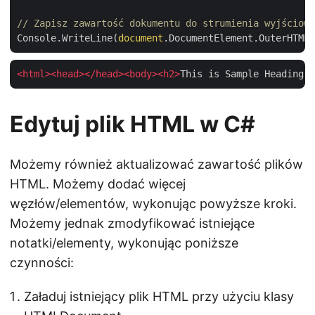
// Zapisz zawartość dokumentu do strumienia wyjściowe
Console.WriteLine(
document
<
html
>
<
head
>
</
head
>
<
body
>
<
h2
>
This is Sample Heading!
<
Edytuj plik HTML w C#
Możemy również aktualizować zawartość plików
HTML. Możemy dodać więcej
węzłów/elementów, wykonując powyższe kroki.
Możemy jednak zmodyfikować istniejące
notatki/elementy, wykonując poniższe
czynności:
Załaduj istniejący plik HTML przy użyciu klasy