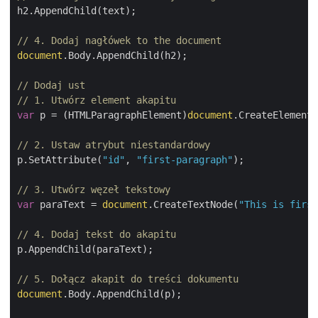
h2.AppendChild(text);

// 4. Dodaj nagłówek to the document
document
.Body.AppendChild(h2);

// Dodaj ust
// 1. Utwórz element akapitu
var
 p = (HTMLParagraphElement)
document
.CreateElement(
// 2. Ustaw atrybut niestandardowy
p.SetAttribute(
"id"
, 
"first-paragraph"
);

// 3. Utwórz węzeł tekstowy
var
 paraText = 
document
.CreateTextNode(
"This is first
// 4. Dodaj tekst do akapitu
p.AppendChild(paraText);

// 5. Dołącz akapit do treści dokumentu 
document
.Body.AppendChild(p);
