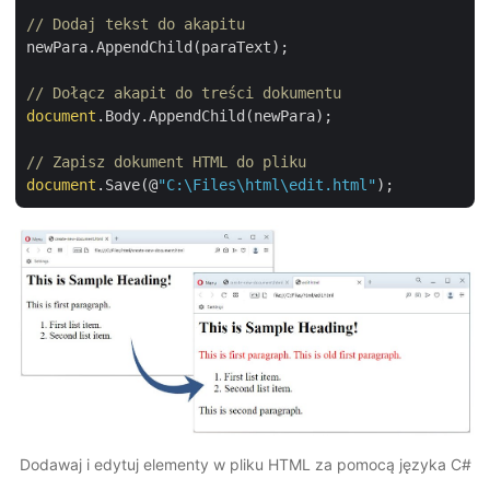
// Dodaj tekst do akapitu
newPara.AppendChild(paraText);

// Dołącz akapit do treści dokumentu 
document
.Body.AppendChild(newPara);

// Zapisz dokument HTML do pliku 
document
.Save(@
"C:\Files\html\edit.html"
Dodawaj i edytuj elementy w pliku HTML za pomocą języka C#