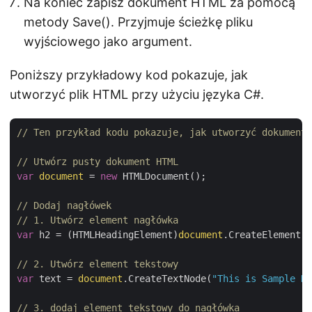
Na koniec zapisz dokument HTML za pomocą
metody Save(). Przyjmuje ścieżkę pliku
wyjściowego jako argument.
Poniższy przykładowy kod pokazuje, jak
utworzyć plik HTML przy użyciu języka C#.
// Ten przykład kodu pokazuje, jak utworzyć dokument 
// Utwórz pusty dokument HTML
var
document
 = 
new
 HTMLDocument();

// Dodaj nagłówek
// 1. Utwórz element nagłówka
var
 h2 = (HTMLHeadingElement)
document
.CreateElement(
"
// 2. Utwórz element tekstowy
var
 text = 
document
.CreateTextNode(
"This is Sample He
// 3. dodaj element tekstowy do nagłówka