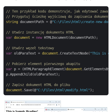
// Ten przykład kodu demonstruje, jak edytować zawart
// Przygotuj ścieżkę wyjściową do zapisania dokumentu
string
 documentPath = @
"C:\Files\html\create-new-docu
// Utwórz instancję dokumentu HTML
var
document
 = 
new
 HTMLDocument(documentPath);

// Utwórz węzeł tekstowy
var
 oldParaText = 
document
.CreateTextNode(
"This is ol
// Pobierz element pierwszego akapitu
var
 p = (HTMLParagraphElement)
document
.GetElementsBy
p.AppendChild(oldParaText);

// Zapisz dokument HTML do pliku 
document
.Save(@
"C:\Files\html\modify.html"