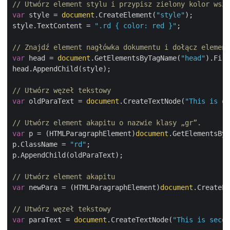
// Utwórz element stylu i przypisz zielony kolor wszy
var
 style = 
document
.CreateElement(
"style"
);

style.TextContent = 
".rd { color: red }"
;

// Znajdź element nagłówka dokumentu i dołącz element
var
 head = 
document
.GetElementsByTagName(
"head"
).Firs
head.AppendChild(style);

// Utwórz węzeł tekstowy
var
 oldParaText = 
document
.CreateTextNode(
"This is ol
// Utwórz element akapitu o nazwie klasy „gr”.
var
 p = (HTMLParagraphElement)
document
.GetElementsBy
p.ClassName = 
"rd"
;

p.AppendChild(oldParaText);

// Utwórz element akapitu
var
 newPara = (HTMLParagraphElement)
document
.CreateEl
// Utwórz węzeł tekstowy
var
 paraText = 
document
.CreateTextNode(
"This is secon