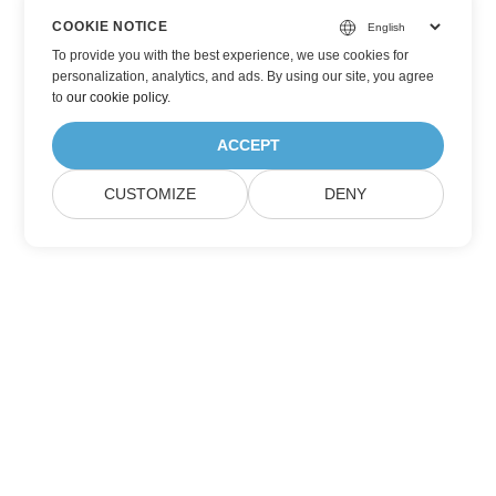
COOKIE NOTICE
To provide you with the best experience, we use cookies for
personalization, analytics, and ads. By using our site, you agree
to
our cookie policy
.
ACCEPT
CUSTOMIZE
DENY
Subskrybuj aktualizacje produktów Aspose
Otrzymuj comiesięczne biuletyny i oferty dostarczane
bezpośrednio do Twojej