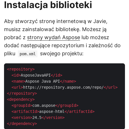
Instalacja biblioteki
Aby stworzyć stronę internetową w Javie,
musisz zainstalować bibliotekę. Możesz ją
pobrać z
strony wydań Aspose
lub możesz
dodać następujące repozytorium i zależność do
pliku
swojego projektu:
pom.xml
<
repository
>
<
id
>
AsposeJavaAPI
</
id
>
<
name
>
Aspose Java API
</
name
>
<
url
>
https://repository.aspose.com/repo/
</
url
>
</
repository
>
<
dependency
>
<
groupId
>
com.aspose
</
groupId
>
<
artifactId
>
aspose-html
</
artifactId
>
<
version
>
24.5
</
version
>
</
dependency
>