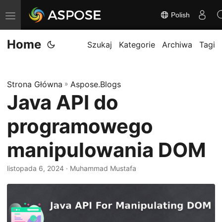
Polish
P
r
Home
z
Szukaj
Kategorie
Archiwa
Tagi
e
ł
Strona Główna
»
Aspose.Blogs
ą
Java API do
c
z
programowego
n
a
manipulowania DOM
w
listopada 6, 2024
· Muhammad Mustafa
i
g
a
c