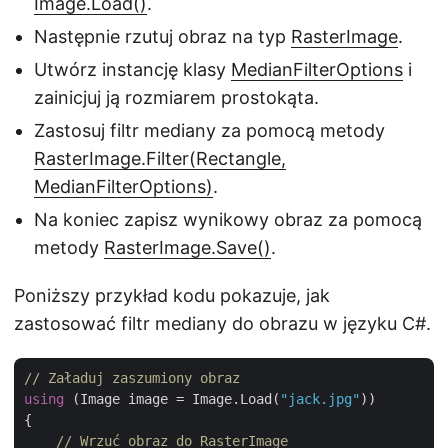
Image.Load()
.
Następnie rzutuj obraz na typ
RasterImage
.
Utwórz instancję klasy
MedianFilterOptions
i
zainicjuj ją rozmiarem prostokąta.
Zastosuj filtr mediany za pomocą metody
RasterImage.Filter(Rectangle,
MedianFilterOptions)
.
Na koniec zapisz wynikowy obraz za pomocą
metody
RasterImage.Save()
.
Poniższy przykład kodu pokazuje, jak
zastosować filtr mediany do obrazu w języku C#.
// Załaduj zaszumiony obraz 
using
 (Image image = Image.Load(
"jack.jpg"
))

{

// Wrzuć obraz do RasterImage