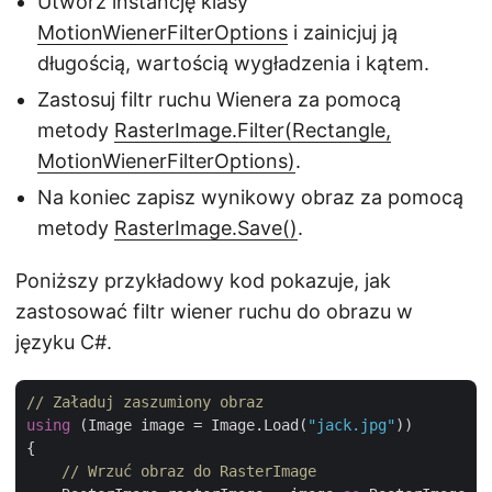
Utwórz instancję klasy
MotionWienerFilterOptions
i zainicjuj ją
długością, wartością wygładzenia i kątem.
Zastosuj filtr ruchu Wienera za pomocą
metody
RasterImage.Filter(Rectangle,
MotionWienerFilterOptions)
.
Na koniec zapisz wynikowy obraz za pomocą
metody
RasterImage.Save()
.
Poniższy przykładowy kod pokazuje, jak
zastosować filtr wiener ruchu do obrazu w
języku C#.
// Załaduj zaszumiony obraz 
using
 (Image image = Image.Load(
"jack.jpg"
))

{

// Wrzuć obraz do RasterImage