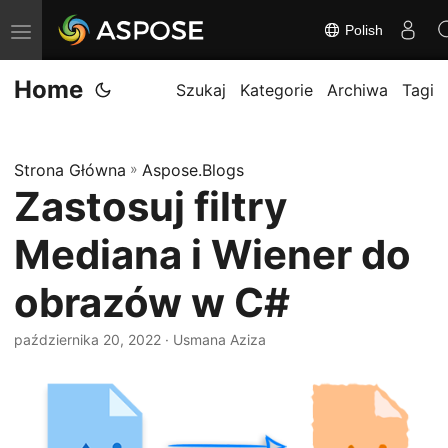
Polish
P
r
Home
z
Szukaj
Kategorie
Archiwa
Tagi
e
ł
Strona Główna
»
Aspose.Blogs
ą
Zastosuj filtry
c
z
Mediana i Wiener do
n
a
obrazów w C#
w
października 20, 2022
· Usmana Aziza
i
g
a
c