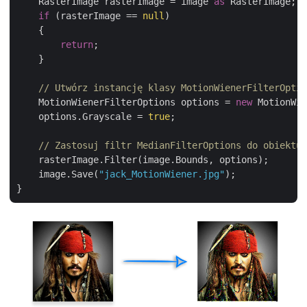
    RasterImage rasterImage = image 
as
 RasterImage;

if
 (rasterImage == 
null
)

    {

return
;

    }

// Utwórz instancję klasy MotionWienerFilterOptio
    MotionWienerFilterOptions options = 
new
 MotionWie
    options.Grayscale = 
true
;

// Zastosuj filtr MedianFilterOptions do obiektu 
    rasterImage.Filter(image.Bounds, options);

    image.Save(
"jack_MotionWiener.jpg"
);
