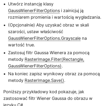
Utwórz instancję klasy
GaussWienerFilterOptions
i zainicjuj ją
rozmiarem promienia i wartością wygładzania.
(Opcjonalnie) Aby uzyskać obraz w skali
szarości, ustaw właściwość
GaussWienerFilterOptions.Grayscale
na
wartość true.
Zastosuj filtr Gaussa Wienera za pomocą
metody
RasterImage.Filter(Rectangle,
GaussWienerFilterOptions)
.
Na koniec zapisz wynikowy obraz za pomocą
metody
RasterImage.Save()
.
Poniższy przykładowy kod pokazuje, jak
zastosować filtr Wiener Gaussa do obrazu w
języku C#.