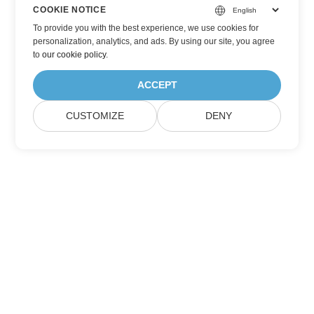
COOKIE NOTICE
To provide you with the best experience, we use cookies for
personalization, analytics, and ads. By using our site, you agree
to
our cookie policy
.
ACCEPT
CUSTOMIZE
DENY
Zapisz się na aktualizacje produktów
Aspose
Otrzymuj miesięczne newslettery i oferty bezpośrednio w
swojej skrzynce pocztowej.