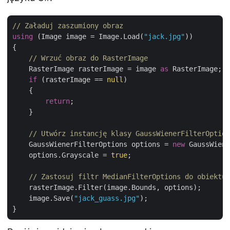
// Załaduj zaszumiony obraz 
using
 (Image image = Image.Load(
"jack.jpg"
))

{

// Wrzuć obraz do RasterImage
    RasterImage rasterImage = image 
as
 RasterImage;

if
 (rasterImage == 
null
)

    {

return
;

    }

// Utwórz instancję klasy GaussWienerFilterOption
    GaussWienerFilterOptions options = 
new
 GaussWiene
    options.Grayscale = 
true
;

// Zastosuj filtr MedianFilterOptions do obiektu 
    rasterImage.Filter(image.Bounds, options);

    image.Save(
"jack_guass.jpg"
);
