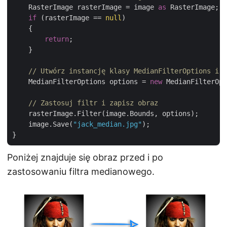
    RasterImage rasterImage = image 
as
 RasterImage;

if
 (rasterImage == 
null
)

    {

return
;

    }

// Utwórz instancję klasy MedianFilterOptions i u
    MedianFilterOptions options = 
new
 MedianFilterOpt
// Zastosuj filtr i zapisz obraz
    rasterImage.Filter(image.Bounds, options);

    image.Save(
"jack_median.jpg"
);

Poniżej znajduje się obraz przed i po
zastosowaniu filtra medianowego.