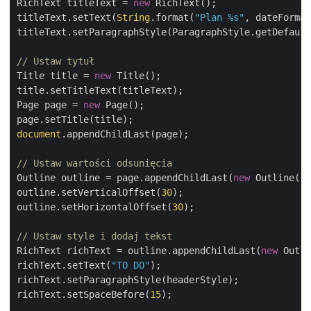
RichText titleText = 
new
 RichText();

titleText.setText(
String
.format(
"Plan %s"
, dateFormat
titleText.setParagraphStyle(ParagraphStyle.getDefault
// Ustaw tytuł
Title title = 
new
 Title();

title.setTitleText(titleText);

Page page = 
new
 Page();

document
.appendChildLast(page);

// Ustaw wartości odsunięcia
Outline outline = page.appendChildLast(
new
 Outline())
outline.setVerticalOffset(
30
);

outline.setHorizontalOffset(
30
);

// Ustaw style i dodaj tekst
RichText richText = outline.appendChildLast(
new
 Outli
richText.setText(
"TO DO"
);

richText.setParagraphStyle(headerStyle);

richText.setSpaceBefore(
15
);      
