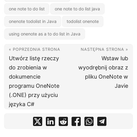
one note to do list
one note to do list java
onenote todolist in Java
todolist onenote
using onenote as a to do list in Java
« POPRZEDNIA STRONA
NASTĘPNA STRONA »
Utwórz listę rzeczy
Wstaw lub
do zrobienia w
wyodrębnij obraz z
dokumencie
pliku OneNote w
programu OneNote
Javie
(.ONE) przy użyciu
języka C#