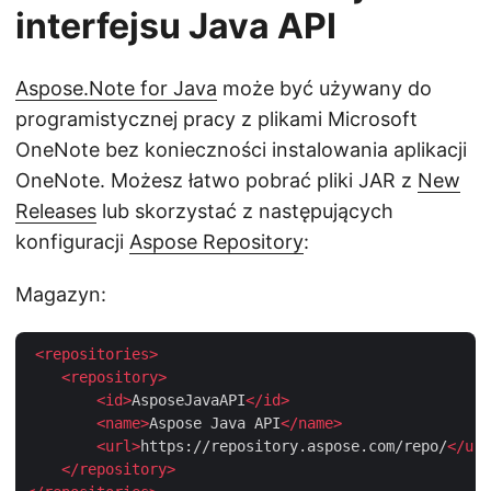
interfejsu Java API
Aspose.Note for Java
może być używany do
programistycznej pracy z plikami Microsoft
OneNote bez konieczności instalowania aplikacji
OneNote. Możesz łatwo pobrać pliki JAR z
New
Releases
lub skorzystać z następujących
konfiguracji
Aspose Repository
:
Magazyn:
<
repositories
>
<
repository
>
<
id
>
AsposeJavaAPI
</
id
>
<
name
>
Aspose Java API
</
name
>
<
url
>
https://repository.aspose.com/repo/
</
url
</
repository
>