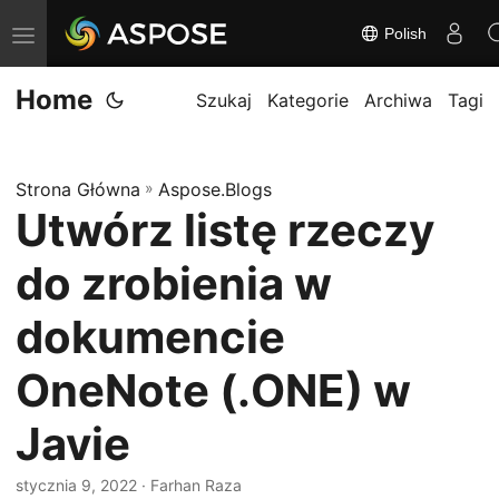
Polish
P
r
Home
z
Szukaj
Kategorie
Archiwa
Tagi
e
ł
Strona Główna
»
Aspose.Blogs
ą
Utwórz listę rzeczy
c
z
do zrobienia w
n
a
dokumencie
w
OneNote (.ONE) w
i
g
Javie
a
c
stycznia 9, 2022
· Farhan Raza