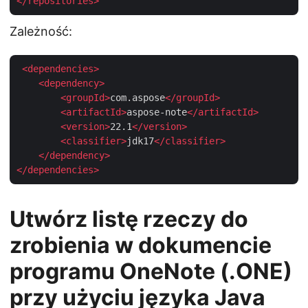
</
repositories
>
Zależność:
<
dependencies
>
<
dependency
>
<
groupId
>
com.aspose
</
groupId
>
<
artifactId
>
aspose-note
</
artifactId
>
<
version
>
22.1
</
version
>
<
classifier
>
jdk17
</
classifier
>
</
dependency
>
</
dependencies
>
Utwórz listę rzeczy do
zrobienia w dokumencie
programu OneNote (.ONE)
przy użyciu języka Java