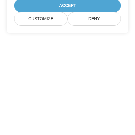
ACCEPT
CUSTOMIZE
DENY
Zapisz się na aktualizacje produktów
Aspose
Otrzymuj miesięczne newslettery i oferty bezpośrednio w
swojej skrzynce pocztowej.
Wyślij