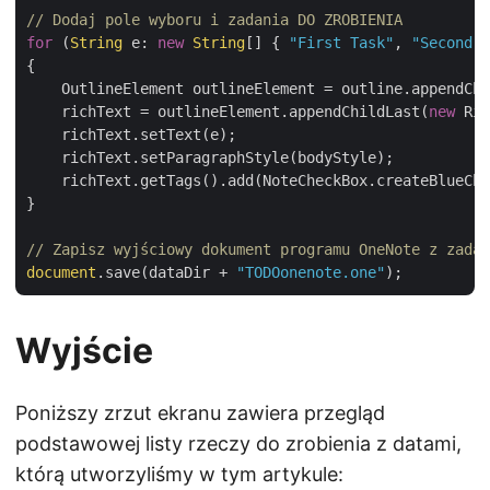
// Dodaj pole wyboru i zadania DO ZROBIENIA
for
 (
String
 e: 
new
String
[] { 
"First Task"
, 
"Second T
{

    OutlineElement outlineElement = outline.appendChi
    richText = outlineElement.appendChildLast(
new
 Ric
    richText.setText(e);

    richText.setParagraphStyle(bodyStyle);

    richText.getTags().add(NoteCheckBox.createBlueChe
}

// Zapisz wyjściowy dokument programu OneNote z zadan
document
.save(dataDir + 
"TODOonenote.one"
Wyjście
Poniższy zrzut ekranu zawiera przegląd
podstawowej listy rzeczy do zrobienia z datami,
którą utworzyliśmy w tym artykule: