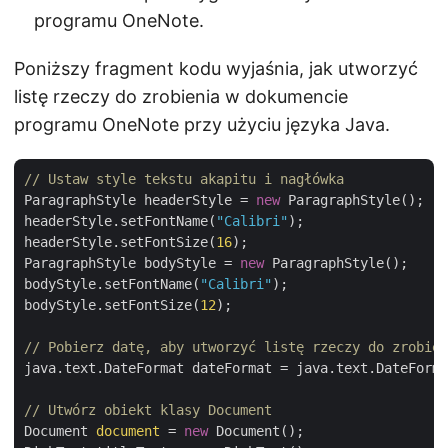
programu OneNote.
Poniższy fragment kodu wyjaśnia, jak utworzyć
listę rzeczy do zrobienia w dokumencie
programu OneNote przy użyciu języka Java.
// Ustaw style tekstu akapitu i nagłówka
ParagraphStyle headerStyle = 
new
 ParagraphStyle();

headerStyle.setFontName(
"Calibri"
);

headerStyle.setFontSize(
16
);

ParagraphStyle bodyStyle = 
new
 ParagraphStyle();

bodyStyle.setFontName(
"Calibri"
);

bodyStyle.setFontSize(
12
);

// Pobierz datę, aby utworzyć listę rzeczy do zrobien
java.text.DateFormat dateFormat = java.text.DateForma
// Utwórz obiekt klasy Document
Document 
document
 = 
new
 Document();
