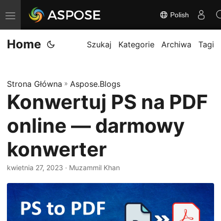
Polish
P
r
Home
z
Szukaj
Kategorie
Archiwa
Tagi
e
ł
Strona Główna
»
Aspose.Blogs
ą
Konwertuj PS na PDF
c
z
online — darmowy
n
a
konwerter
w
kwietnia 27, 2023
· Muzammil Khan
i
g
a
c