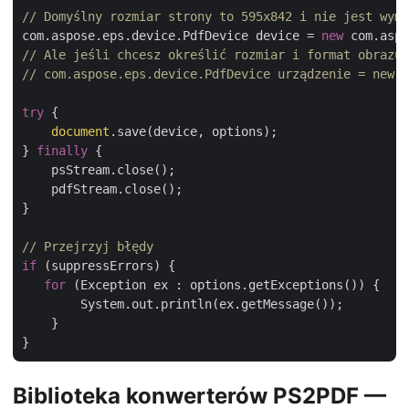
// Domyślny rozmiar strony to 595x842 i nie jest wym
com.aspose.eps.device.PdfDevice device = 
new
// Ale jeśli chcesz określić rozmiar i format obrazu,
// com.aspose.eps.device.PdfDevice urządzenie = new c
try
 {

document
.save(device, options);

} 
finally
 {

    psStream.close();

    pdfStream.close();

}

// Przejrzyj błędy
if
 (suppressErrors) {

for
 (Exception ex : options.getExceptions()) {

        System.out.println(ex.getMessage());

    }

Biblioteka konwerterów PS2PDF —