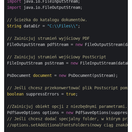
import
import
 java.io.FileOutputStream;

// Ścieżka do katalogu dokumentów.
String
 dataDir = 
"C:\\Files\\"
;

// Zainicjuj strumień wyjściowy PDF
FileOutputStream pdfStream = 
new
 FileOutputStream(dat
// Zainicjuj strumień wejściowy PostScript
FileInputStream psStream = 
new
 FileInputStream(dataDi
PsDocument 
document
 = 
new
 PsDocument(psStream);

// Jeśli chcesz przekonwertować plik Postscript pomim
boolean
 suppressErrors = 
true
;

//Zainicjuj obiekt opcji z niezbędnymi parametrami.
PdfSaveOptions options = 
new
// Jeśli chcesz dodać specjalny folder, w którym prze
//options.setAdditionalFontsFolders(nowy ciąg znaków 