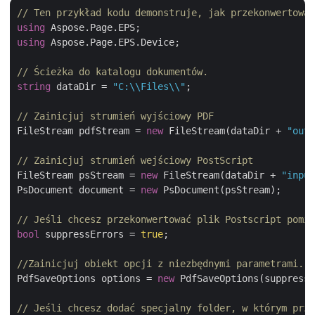
// Ten przykład kodu demonstruje, jak przekonwertowa
using
using
 Aspose.Page.EPS.Device;

// Ścieżka do katalogu dokumentów.
string
 dataDir = 
"C:\\Files\\"
;

// Zainicjuj strumień wyjściowy PDF
FileStream pdfStream = 
new
 FileStream(dataDir + 
"outp
// Zainicjuj strumień wejściowy PostScript
FileStream psStream = 
new
 FileStream(dataDir + 
"input
PsDocument document = 
new
 PsDocument(psStream);

// Jeśli chcesz przekonwertować plik Postscript pomim
bool
 suppressErrors = 
true
;

//Zainicjuj obiekt opcji z niezbędnymi parametrami.
PdfSaveOptions options = 
new
 PdfSaveOptions(suppressE
// Jeśli chcesz dodać specjalny folder, w którym prze