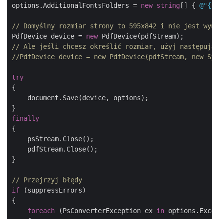
options.AdditionalFontsFolders = 
new
string
[] { 
@"{FO
// Domyślny rozmiar strony to 595x842 i nie jest wym
PdfDevice device = 
new
// Ale jeśli chcesz określić rozmiar, użyj następując
//PdfDevice device = new PdfDevice(pdfStream, new Sys
try
{

    document.Save(device, options);

finally
{

    psStream.Close();

    pdfStream.Close();

}

// Przejrzyj błędy
if
 (suppressErrors)

{

foreach
 (PsConverterException ex 
in
 options.Excep