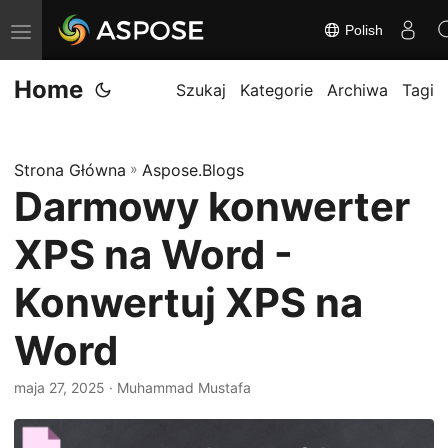
Polish
P
r
Home
z
Szukaj
Kategorie
Archiwa
Tagi
e
ł
Strona Główna
»
Aspose.Blogs
ą
Darmowy konwerter
c
z
XPS na Word -
n
a
Konwertuj XPS na
w
Word
i
g
maja 27, 2025
· Muhammad Mustafa
a
c