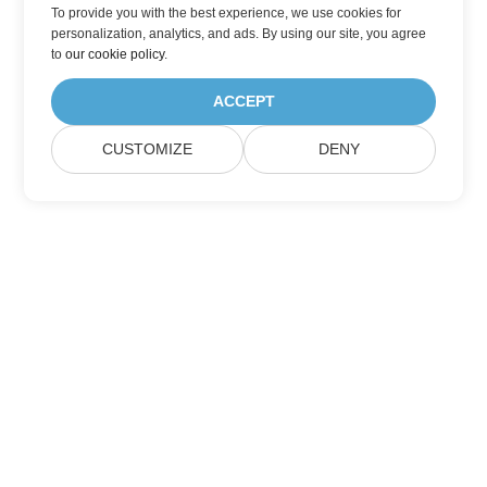
To provide you with the best experience, we use cookies for
personalization, analytics, and ads. By using our site, you agree
to
our cookie policy
.
ACCEPT
CUSTOMIZE
DENY
Zapisz się na aktualizacje produktów
Aspose
Otrzymuj miesięczne newslettery i oferty bezpośrednio w
swojej skrzynce pocztowej.