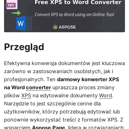
j
ę
Przegląd
Efektywna konwersja dokumentów jest kluczowa
zarówno w zastosowaniach osobistych, jak i
profesjonalnych. Ten
darmowy konwerter XPS
na Word
converter
upraszcza proces zmiany
plików
XPS
na edytowalne dokumenty
Word
.
Narzędzie to jest szczególnie cenne dla
użytkowników, którzy potrzebują edytować lub
ponownie wykorzystać treści z formatów XPS. Z
wsparciem
Aspose.Page
, lidera w rozwiązaniach