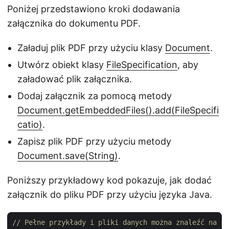
Poniżej przedstawiono kroki dodawania
załącznika do dokumentu PDF.
Załaduj plik PDF przy użyciu klasy
Document
.
Utwórz obiekt klasy
FileSpecification
, aby
załadować plik załącznika.
Dodaj załącznik za pomocą metody
Document.getEmbeddedFiles().add(FileSpecifi
catio)
.
Zapisz plik PDF przy użyciu metody
Document.save(String)
.
Poniższy przykładowy kod pokazuje, jak dodać
załącznik do pliku PDF przy użyciu języka Java.
// Pełne przykłady i pliki danych można znaleźć na st