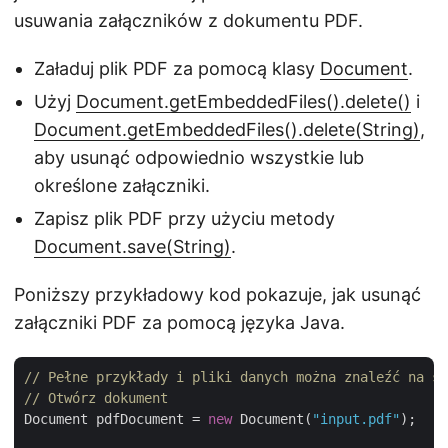
usuwania załączników z dokumentu PDF.
Załaduj plik PDF za pomocą klasy
Document
.
Użyj
Document.getEmbeddedFiles().delete()
i
Document.getEmbeddedFiles().delete(String)
,
aby usunąć odpowiednio wszystkie lub
określone załączniki.
Zapisz plik PDF przy użyciu metody
Document.save(String)
.
Poniższy przykładowy kod pokazuje, jak usunąć
załączniki PDF za pomocą języka Java.
// Pełne przykłady i pliki danych można znaleźć na st
// Otwórz dokument
Document pdfDocument = 
new
 Document(
"input.pdf"
);
