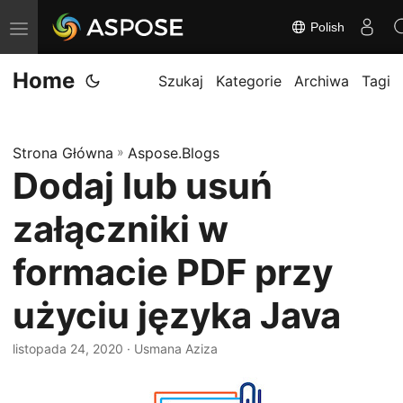
Polish
P
r
Home
z
Szukaj
Kategorie
Archiwa
Tagi
e
ł
Strona Główna
»
Aspose.Blogs
ą
Dodaj lub usuń
c
z
załączniki w
n
a
formacie PDF przy
w
użyciu języka Java
i
g
listopada 24, 2020
· Usmana Aziza
a
c