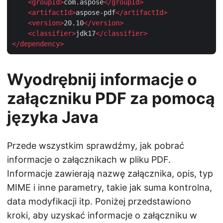
<
groupId
>
com.aspose
</
groupId
>
<
artifactId
>
aspose-pdf
</
artifactId
>
<
version
>
20.10
</
version
>
<
classifier
>
jdk17
</
classifier
>
</
dependency
>
Wyodrębnij informacje o
załączniku PDF za pomocą
języka Java
Przede wszystkim sprawdźmy, jak pobrać
informacje o załącznikach w pliku PDF.
Informacje zawierają nazwę załącznika, opis, typ
MIME i inne parametry, takie jak suma kontrolna,
data modyfikacji itp. Poniżej przedstawiono
kroki, aby uzyskać informacje o załączniku w