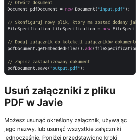
// Otwórz dokument
Document pdfDocument = 
new
 Document(
"input.pdf"
);

// Skonfiguruj nowy plik, który ma zostać dodany jako
FileSpecification fileSpecification = 
new
 FileSpecifi
// Dodaj załącznik do kolekcji załączników dokumentu
pdfDocument.getEmbeddedFiles().
add
(fileSpecification)
// Zapisz zaktualizowany dokument
pdfDocument.save(
"output.pdf"
Usuń załączniki z pliku
PDF w Javie
Możesz usunąć określony załącznik, używając
jego nazwy, lub usunąć wszystkie załączniki
jednocześnie. Poniżej przedstawiono kroki