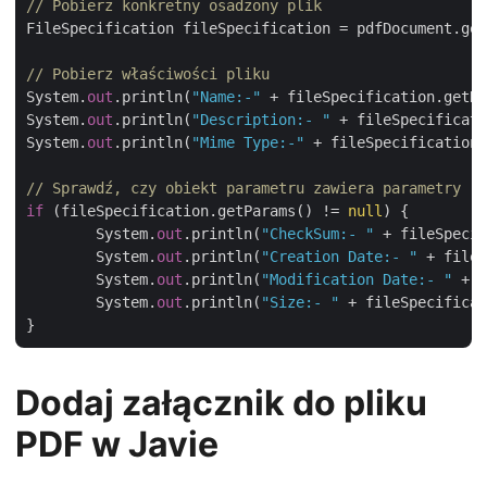
// Pobierz konkretny osadzony plik
FileSpecification fileSpecification = pdfDocument.get
// Pobierz właściwości pliku
System.
out
.println(
"Name:-"
 + fileSpecification.getNa
System.
out
.println(
"Description:- "
 + fileSpecificati
System.
out
.println(
"Mime Type:-"
 + fileSpecification.
// Sprawdź, czy obiekt parametru zawiera parametry
if
 (fileSpecification.getParams() != 
null
) {

	System.
out
.println(
"CheckSum:- "
 + fileSpecif
	System.
out
.println(
"Creation Date:- "
 + fileS
	System.
out
.println(
"Modification Date:- "
 + f
	System.
out
.println(
"Size:- "
 + fileSpecificat
Dodaj załącznik do pliku
PDF w Javie