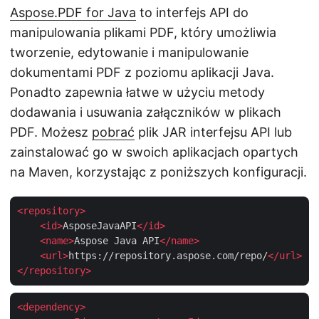
Aspose.PDF for Java
to interfejs API do
manipulowania plikami PDF, który umożliwia
tworzenie, edytowanie i manipulowanie
dokumentami PDF z poziomu aplikacji Java.
Ponadto zapewnia łatwe w użyciu metody
dodawania i usuwania załączników w plikach
PDF. Możesz
pobrać
plik JAR interfejsu API lub
zainstalować go w swoich aplikacjach opartych
na Maven, korzystając z poniższych konfiguracji.
<
repository
>
<
id
>
AsposeJavaAPI
</
id
>
<
name
>
Aspose Java API
</
name
>
<
url
>
https://repository.aspose.com/repo/
</
url
>
</
repository
>
<
dependency
>