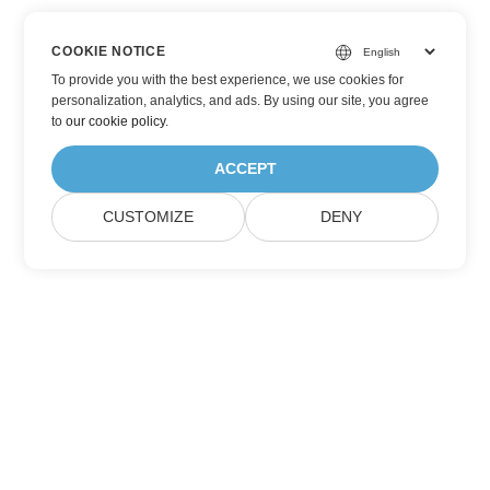
COOKIE NOTICE
To provide you with the best experience, we use cookies for
personalization, analytics, and ads. By using our site, you agree
to
our cookie policy
.
ACCEPT
CUSTOMIZE
DENY
Zapisz się na aktualizacje produktów
Aspose
Otrzymuj miesięczne newslettery i oferty bezpośrednio w
swojej skrzynce pocztowej.