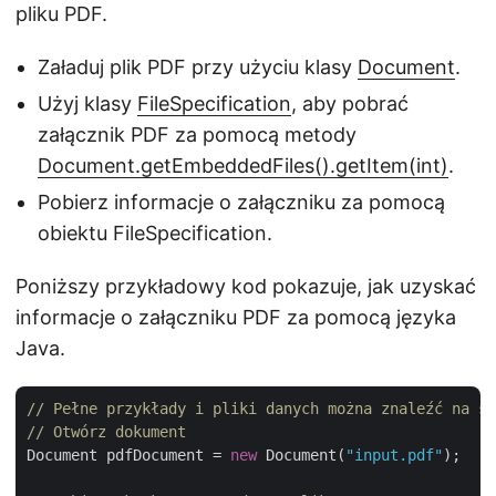
pliku PDF.
Załaduj plik PDF przy użyciu klasy
Document
.
Użyj klasy
FileSpecification
, aby pobrać
załącznik PDF za pomocą metody
Document.getEmbeddedFiles().getItem(int)
.
Pobierz informacje o załączniku za pomocą
obiektu FileSpecification.
Poniższy przykładowy kod pokazuje, jak uzyskać
informacje o załączniku PDF za pomocą języka
Java.
// Pełne przykłady i pliki danych można znaleźć na st
// Otwórz dokument
Document pdfDocument = 
new
 Document(
"input.pdf"
);
