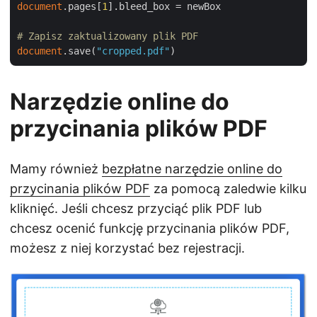
document
.pages[
1
].bleed_box = newBox

# Zapisz zaktualizowany plik PDF
document
.save(
"cropped.pdf"
Narzędzie online do
przycinania plików PDF
Mamy również
bezpłatne narzędzie online do
przycinania plików PDF
za pomocą zaledwie kilku
kliknięć. Jeśli chcesz przyciąć plik PDF lub
chcesz ocenić funkcję przycinania plików PDF,
możesz z niej korzystać bez rejestracji.