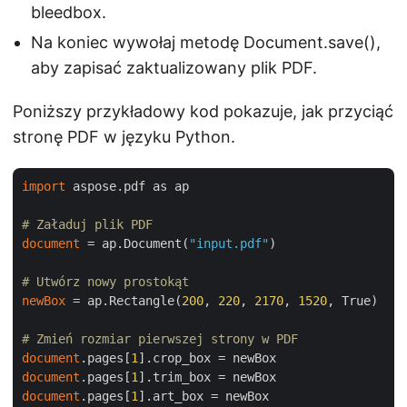
bleedbox.
Na koniec wywołaj metodę Document.save(),
aby zapisać zaktualizowany plik PDF.
Poniższy przykładowy kod pokazuje, jak przyciąć
stronę PDF w języku Python.
import
 aspose.pdf as ap

# Załaduj plik PDF
document
 = ap.Document(
"input.pdf"
)

# Utwórz nowy prostokąt
newBox
 = ap.Rectangle(
200
, 
220
, 
2170
, 
1520
, True)

# Zmień rozmiar pierwszej strony w PDF
document
.pages[
1
document
.pages[
1
document
.pages[
1