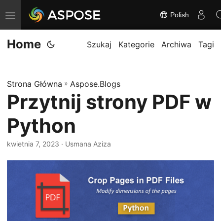
Polish
P
r
Home
z
Szukaj
Kategorie
Archiwa
Tagi
e
ł
Strona Główna
»
Aspose.Blogs
ą
Przytnij strony PDF w
c
z
Python
n
a
kwietnia 7, 2023
· Usmana Aziza
w
i
g
a
c