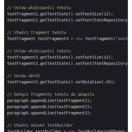
// Ustaw właściwości tekstu
textFragment2.getTextState().setFontSize(
12
);

textFragment2.getTextState().setFont(FontRepository.f
// Utwórz fragment tekstu
TextFragment textFragment3 = 
new
 TextFragment(
"anothe
// Ustaw właściwości tekstu
textFragment3.getTextState().setFontSize(
12
);

textFragment3.getTextState().setFont(FontRepository.f
// Ustaw obrót
textFragment3.getTextState().setRotation(
-45
);

// Dołącz fragmenty tekstu do akapitu
paragraph.appendLine(textFragment1);

paragraph.appendLine(textFragment2);

paragraph.appendLine(textFragment3);

// Utwórz obiekt TextBuilder
TextBuilder textBuilder = 
new
 TextBuilder(pdfPage);
