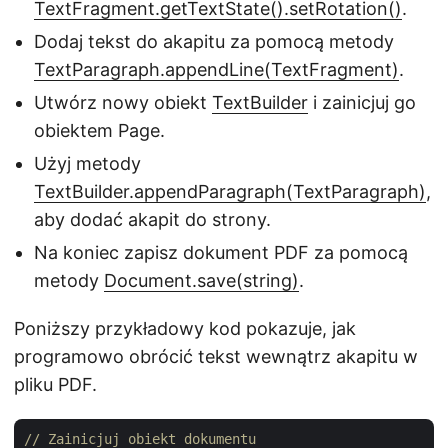
TextFragment.getTextState().setRotation()
.
Dodaj tekst do akapitu za pomocą metody
TextParagraph.appendLine(TextFragment)
.
Utwórz nowy obiekt
TextBuilder
i zainicjuj go
obiektem Page.
Użyj metody
TextBuilder.appendParagraph(TextParagraph)
,
aby dodać akapit do strony.
Na koniec zapisz dokument PDF za pomocą
metody
Document.save(string)
.
Poniższy przykładowy kod pokazuje, jak
programowo obrócić tekst wewnątrz akapitu w
pliku PDF.
// Zainicjuj obiekt dokumentu