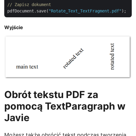
// Zapisz dokument
pdfDocument.save(
"Rotate_Text_TextFragment.pdf"
Wyjście
Obrót tekstu PDF za
pomocą TextParagraph w
Javie
Możesz także obrócić tekst podczas tworzenia