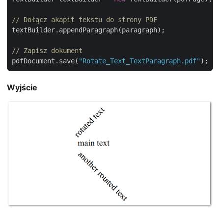
// Dołącz akapit tekstu do strony PDF
textBuilder.appendParagraph(paragraph);

// Zapisz dokument
pdfDocument.save(
"Rotate_Text_TextParagraph.pdf"
Wyjście