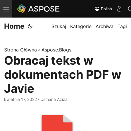
Polish
P
r
Home
z
Szukaj
Kategorie
Archiwa
Tagi
e
ł
Strona Główna
»
Aspose.Blogs
ą
Obracaj tekst w
c
z
dokumentach PDF w
n
a
Javie
w
kwietnia 17, 2022
· Usmana Aziza
i
g
a
c