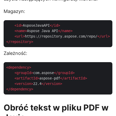
Magazyn:
<
id
>
AsposeJavaAPI
</
id
>
<
name
>
Aspose Java API
</
name
>
<
url
>
https://repository.aspose.com/repo/
</
url
>
</
repository
>
Zależność:
<
dependency
>
<
groupId
>
com.aspose
</
groupId
>
<
artifactId
>
aspose-pdf
</
artifactId
>
<
version
>
22.4
</
version
>
</
dependency
>
Obróć tekst w pliku PDF w