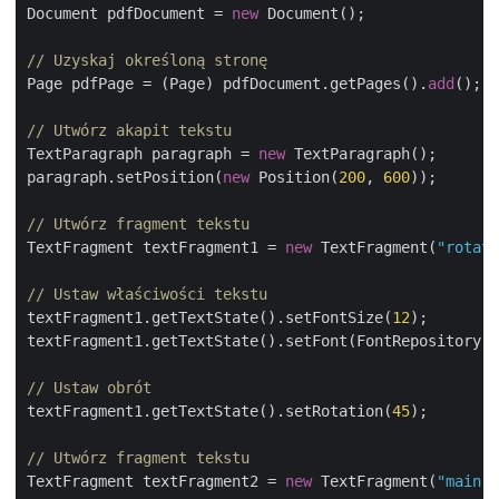
Document pdfDocument = 
new
 Document();

// Uzyskaj określoną stronę
Page pdfPage = (Page) pdfDocument.getPages().
add
();

// Utwórz akapit tekstu
TextParagraph paragraph = 
new
 TextParagraph();

paragraph.setPosition(
new
 Position(
200
, 
600
));

// Utwórz fragment tekstu
TextFragment textFragment1 = 
new
 TextFragment(
"rotate
// Ustaw właściwości tekstu
textFragment1.getTextState().setFontSize(
12
);

textFragment1.getTextState().setFont(FontRepository.f
// Ustaw obrót
textFragment1.getTextState().setRotation(
45
);

// Utwórz fragment tekstu
TextFragment textFragment2 = 
new
 TextFragment(
"main t