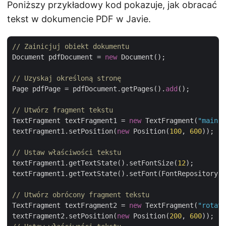
Poniższy przykładowy kod pokazuje, jak obracać
tekst w dokumencie PDF w Javie.
// Zainicjuj obiekt dokumentu
Document pdfDocument = 
new
 Document();

// Uzyskaj określoną stronę
Page pdfPage = pdfDocument.getPages().
add
();

// Utwórz fragment tekstu
TextFragment textFragment1 = 
new
 TextFragment(
"main t
textFragment1.setPosition(
new
 Position(
100
, 
600
));

// Ustaw właściwości tekstu
textFragment1.getTextState().setFontSize(
12
);

textFragment1.getTextState().setFont(FontRepository.f
// Utwórz obrócony fragment tekstu
TextFragment textFragment2 = 
new
 TextFragment(
"rotate
textFragment2.setPosition(
new
 Position(
200
, 
600