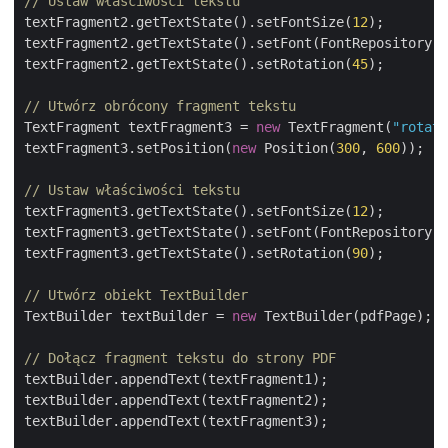
// Ustaw właściwości tekstu
textFragment2.getTextState().setFontSize(
12
);

textFragment2.getTextState().setFont(FontRepository.f
textFragment2.getTextState().setRotation(
45
);

// Utwórz obrócony fragment tekstu
TextFragment textFragment3 = 
new
 TextFragment(
"rotate
textFragment3.setPosition(
new
 Position(
300
, 
600
));

// Ustaw właściwości tekstu
textFragment3.getTextState().setFontSize(
12
);

textFragment3.getTextState().setFont(FontRepository.f
textFragment3.getTextState().setRotation(
90
);

// Utwórz obiekt TextBuilder
TextBuilder textBuilder = 
new
 TextBuilder(pdfPage);

// Dołącz fragment tekstu do strony PDF
textBuilder.appendText(textFragment1);

textBuilder.appendText(textFragment2);

textBuilder.appendText(textFragment3);
