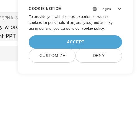
COOKIE NOTICE
To provide you with the best experience, we use
TĘPNA STRONA »
cookies for personalization, analytics, and ads. By
y w programie
using our site, you agree to
our cookie policy
.
t PPT w Javie
ACCEPT
CUSTOMIZE
DENY
Submit