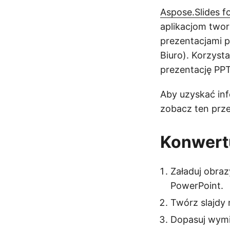
Aspose.Slides f
aplikacjom two
prezentacjami 
Biuro). Korzys
prezentację PPT
Aby uzyskać inf
zobacz ten pr
Konwert
Załaduj obraz
PowerPoint.
Twórz slajdy
Dopasuj wymi