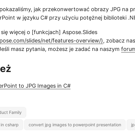
 pokazaliśmy, jak przekonwertować obrazy JPG na p
oint w języku C# przy użyciu potężnej biblioteki .N
się więcej o [funkcjach] Aspose.Slides
spose.com/slides/net/features-overview/)
, zobacz na
 Jeśli masz pytania, możesz je zadać na naszym
foru
też
rPoint to JPG Images in C#
duct Family
 in csharp
convert jpg images to powerpoint presentation
jp