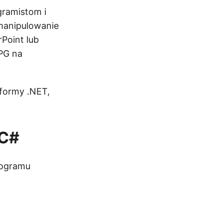
gramistom i
manipulowanie
Point lub
PG na
tformy .NET,
 C#
rogramu