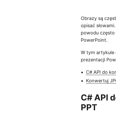
Obrazy są częst
opisać słowami. 
powodu często p
PowerPoint.
W tym artykule
prezentacji Pow
C# API do ko
Konwertuj JP
C# API 
PPT