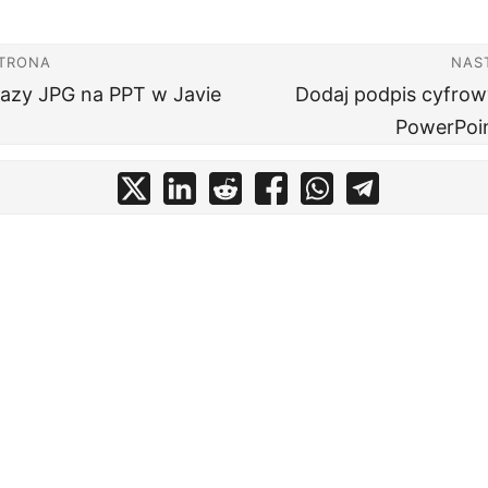
STRONA
NAS
azy JPG na PPT w Javie
Dodaj podpis cyfrow
PowerPoin
 produktów Aspose
oferty dostarczane bezpośrednio