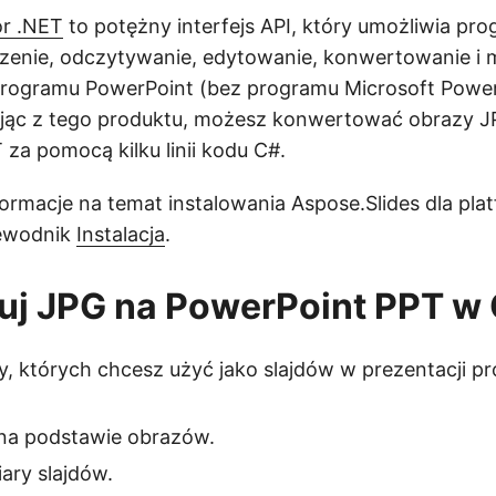
or .NET
to potężny interfejs API, który umożliwia pro
rzenie, odczytywanie, edytowanie, konwertowanie i 
programu PowerPoint (bez programu Microsoft Power
tając z tego produktu, możesz konwertować obrazy J
 za pomocą kilku linii kodu C#.
ormacje na temat instalowania Aspose.Slides dla pla
zewodnik
Instalacja
.
uj JPG na PowerPoint PPT w
y, których chcesz użyć jako slajdów w prezentacji p
 na podstawie obrazów.
ary slajdów.