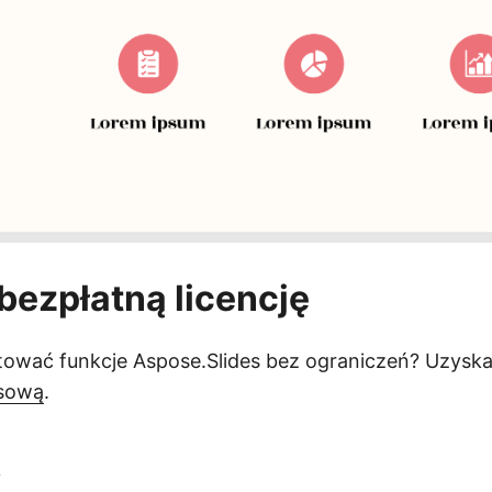
bezpłatną licencję
tować funkcje Aspose.Slides bez ograniczeń? Uzysk
asową
.
k