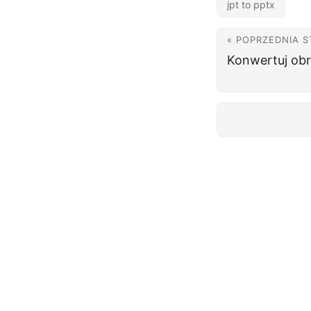
jpt to pptx
« POPRZEDNIA 
Konwertuj obr
Subskrybuj aktualizacje
Otrzymuj comiesięczne biuletyny i 
do Twojej