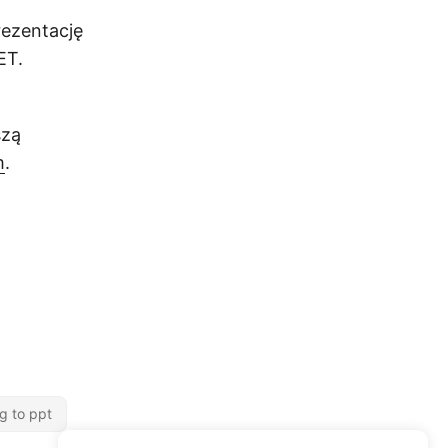
rezentację
ET.
szą
m
.
g to ppt