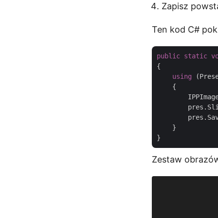
Zapisz powsta
Ten kod C# pok
public
static
v
{

using
 (Pres
    {

        IPPImag
        pres.Sl
        pres.Sa
    }

Zestaw obrazó