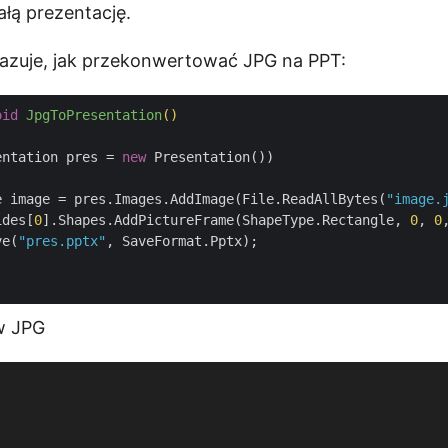
łą prezentację.
azuje, jak przekonwertować JPG na PPT:
oid
JpgToPresentation
()
entation pres = 
new
 Presentation())

e image = pres.Images.AddImage(File.ReadAllBytes(
"image.
ides[
0
].Shapes.AddPictureFrame(ShapeType.Rectangle, 
0
, 
0
ve(
"pres.pptx"
, SaveFormat.Pptx);

w JPG