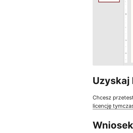
Uzyskaj 
Chcesz przetes
licencję tymcz
Wniose