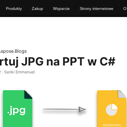
Produkty
Zakup
Wsparcie
Strony internetowe
O
Aspose.Blogs
tuj JPG na PPT w C#
2
· Seriki Emmanuel