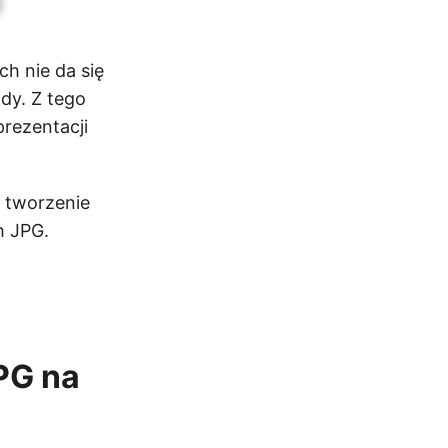
h nie da się
jdy. Z tego
rezentacji
 tworzenie
h JPG.
PG na