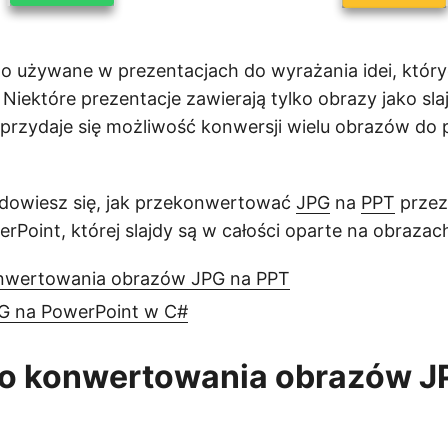
o używane w prezentacjach do wyrażania idei, któryc
Niektóre prezentacje zawierają tylko obrazy jako sla
rzydaje się możliwość konwersji wielu obrazów do p
 dowiesz się, jak przekonwertować
JPG
na
PPT
przez
erPoint, której slajdy są w całości oparte na obrazac
nwertowania obrazów JPG na PPT
G na PowerPoint w C#
do konwertowania obrazów J