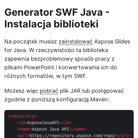
Generator SWF Java -
Instalacja biblioteki
Na początek musisz
zainstalować
Aspose.Slides
for Java. W rzeczywistości ta biblioteka
zapewnia bezproblemowy sposób pracy z
plikami PowerPoint i konwertowania ich do
różnych formatów, w tym SWF.
Możesz więc
pobrać
plik JAR lub postępować
zgodnie z poniższą konfiguracją Maven:
<
repository
>
<
id
>
AsposeJavaAPI
</
id
>
<
name
>
Aspose Java API
</
name
>
<
url
>
https://repository.aspose.com/repo/
</
url
>