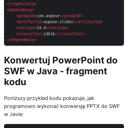
</
repository
>
<
dependency
>
<
groupId
>
com.aspose
</
groupId
>
<
artifactId
>
aspose-slides
</
artifactId
>
<
version
>
24.4
</
version
>
<
classifier
>
jdk16
</
classifier
>
</
dependency
>
Konwertuj PowerPoint do
SWF w Java - fragment
kodu
Poniższy przykład kodu pokazuje, jak
programowo wykonać konwersję PPTX do SWF
w Javie: