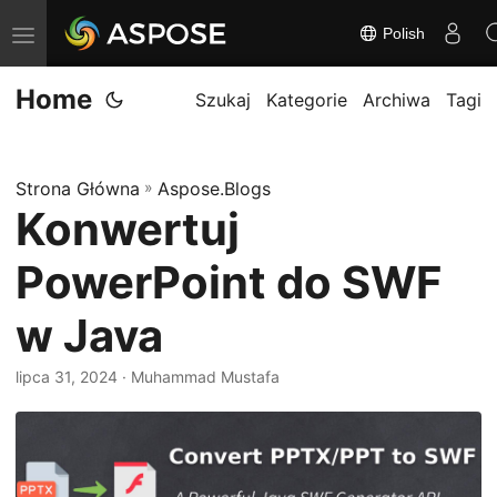
Polish
P
r
Home
z
Szukaj
Kategorie
Archiwa
Tagi
e
ł
Strona Główna
»
Aspose.Blogs
ą
Konwertuj
c
z
PowerPoint do SWF
n
a
w Java
w
lipca 31, 2024
· Muhammad Mustafa
i
g
a
c