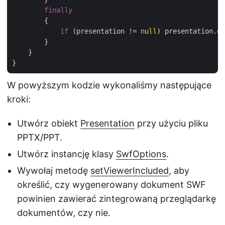
finally
        {

if
 (presentation != 
null
) presentation.di
        }

    }

W powyższym kodzie wykonaliśmy następujące
kroki:
Utwórz obiekt
Presentation
przy użyciu pliku
PPTX/PPT.
Utwórz instancję klasy
SwfOptions
.
Wywołaj metodę
setViewerIncluded
, aby
określić, czy wygenerowany dokument SWF
powinien zawierać zintegrowaną przeglądarkę
dokumentów, czy nie.