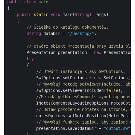
public
class
main
{

public
static
void
 main(
String
[] args)

    {

// Ścieżka do katalogu dokumentów.
String
 dataDir = 
"/Desktop/"
;

// Utwórz obiekt Prezentacja przy użyciu plik
        Presentation presentation = 
new
 Presentation(
try
        {

// Utwórz instancję klasy SwfOptions.
            SwfOptions swfOptions = 
new
 SwfOptions();

// Wywołaj metodę setViewerIncluded, aby 
            swfOptions.setViewerIncluded(
false
);

//Metoda getNotesCommentsLayouting udostę
            INotesCommentsLayoutingOptions notesOptio
// Ustaw położenie notatek na stronie, wy
            notesOptions.setNotesPosition(NotesPositi
// Wywołaj funkcję zapisu, aby zapisać ws
            presentation.save(dataDir + 
"output.swf"
,
        }
