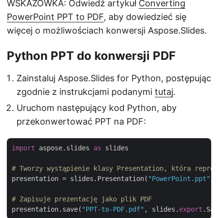
WSKAZÓWKA: Odwiedź artykuł
Converting
PowerPoint PPT to PDF
, aby dowiedzieć się
więcej o możliwościach konwersji Aspose.Slides.
Python PPT do konwersji PDF
Zainstaluj Aspose.Slides for Python, postępując
zgodnie z instrukcjami podanymi
tutaj
.
Uruchom następujący kod Python, aby
przekonwertować PPT na PDF:
import
 aspose.slides 
as
 slides

# Tworzy wystąpienie klasy Presentation, która reprez
presentation = slides.Presentation(
"PowerPoint.ppt"
)

# Zapisuje prezentację jako plik PDF
presentation.save(
"PPT-to-PDF.pdf"
, slides.
export