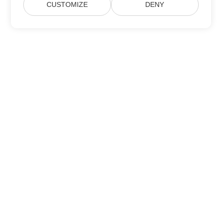
CUSTOMIZE
DENY
Zapisz się na aktualizacje produktów
Aspose
Otrzymuj miesięczne newslettery i oferty bezpośrednio w
swojej skrzynce pocztowej.
Wyślij