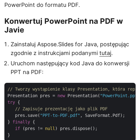
PowerPoint do formatu PDF.
Konwertuj PowerPoint na PDF w
Javie
Zainstaluj Aspose.Slides for Java, postępując
zgodnie z instrukcjami podanymi
tutaj
.
Uruchom następujący kod Java do konwersji
PPT na PDF:
// Tworzy wystąpienie klasy Presentation, która repre
Presentation pres = 
new
 Presentation(
"PowerPoint.ppt"
try
 {

// Zapisuje prezentację jako plik PDF
   pres.save(
"PPT-to-PDF.pdf"
, SaveFormat.Pdf);

} 
finally
 {

if
 (pres != 
null
) pres.dispose();
