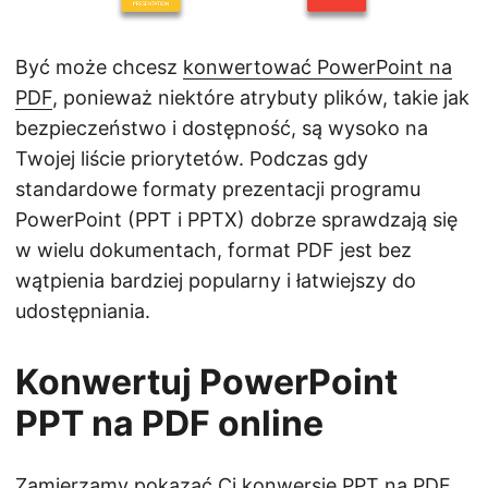
j
ę
Być może chcesz
konwertować PowerPoint na
PDF
, ponieważ niektóre atrybuty plików, takie jak
bezpieczeństwo i dostępność, są wysoko na
Twojej liście priorytetów. Podczas gdy
standardowe formaty prezentacji programu
PowerPoint (PPT i PPTX) dobrze sprawdzają się
w wielu dokumentach, format PDF jest bez
wątpienia bardziej popularny i łatwiejszy do
udostępniania.
Konwertuj PowerPoint
PPT na PDF online
Zamierzamy pokazać Ci konwersję PPT na PDF