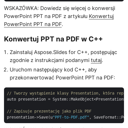
WSKAZÓWKA: Dowiedz się więcej o konwersji
PowerPoint PPT na PDF z artykułu
Konwertuj
PowerPoint PPT na PDF
.
Konwertuj PPT na PDF w C++
Zainstaluj Aspose.Slides for C++, postępując
zgodnie z instrukcjami podanymi
tutaj
.
Uruchom następujący kod C++, aby
przekonwertować PowerPoint PPT na PDF:
// Tworzy wystąpienie klasy Presentation, która repre
auto presentation = System::MakeObject<Presentation>(
// Zapisuje prezentację jako plik PDF
presentation->Save(u
"PPT-to-PDF.pdf"