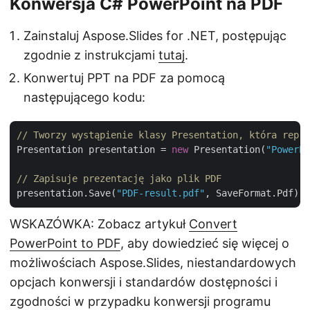
Konwersja C# PowerPoint na PDF
Zainstaluj Aspose.Slides for .NET, postępując
zgodnie z instrukcjami
tutaj
.
Konwertuj PPT na PDF za pomocą
następującego kodu:
// Tworzy wystąpienie klasy Presentation, która repre
Presentation presentation = 
new
 Presentation(
"PowerPo
// Zapisuje prezentację jako plik PDF
presentation.Save(
"PDF-result.pdf"
WSKAZÓWKA: Zobacz artykuł
Convert
PowerPoint to PDF
, aby dowiedzieć się więcej o
możliwościach Aspose.Slides, niestandardowych
opcjach konwersji i standardów dostępności i
zgodności w przypadku konwersji programu