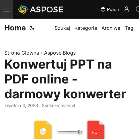
Polish
P
r
Home
z
Szukaj
Kategorie
Archiwa
Tagi
e
ł
Strona Główna
»
Aspose.Blogs
ą
Konwertuj PPT na
c
z
PDF online -
n
a
darmowy konwerter
w
kwietnia 4, 2023
· Seriki Emmanuel
i
g
a
c