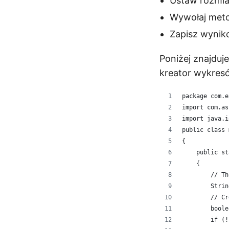
Ustaw rozmia
Wywołaj met
Zapisz wynik
Poniżej znajduj
kreator wykresó
package com.e
import com.as
import java.i
public class 
{
    public st
    {
        // Th
        Strin
        // Cr
        boole
        if (!