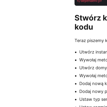
</
dependency
>
Stwórz k
kodu
Teraz piszemy k
Utwórz insta
Wywołaj met
Utwórz domy
Wywołaj met
Dodaj nową k
Dodaj nowy p
Ustaw typ se