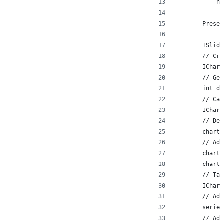
            n
        Prese
        ISlid
        // Cr
        IChar
        // Ge
        int d
        // Ca
        IChar
        // De
        chart
        // Ad
        chart
        chart
        // Ta
        IChar
        // Ad
        serie
        // Ad