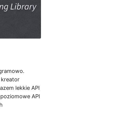
ogramowo.
 kreator
azem lekkie API
kopoziomowe API
h