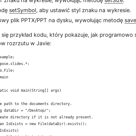
r znaku na wykresie, wywołując metodę
setSize
.
odę
setSymbol
, aby ustawić styl znaku na wykresie.
owy plik PPTX/PPT na dysku, wywołując metodę
sav
e się przykład kodu, który pokazuje, jak programowo
w rozrzutu w Javie:
xample;
pose.slides.*;
o.File;
main
atic void main(String[] args)
e path to the documents directory.
g dataDir = "/Desktop/";
eate directory if it is not already present.
an IsExists = new File(dataDir).exists();
IsExists)