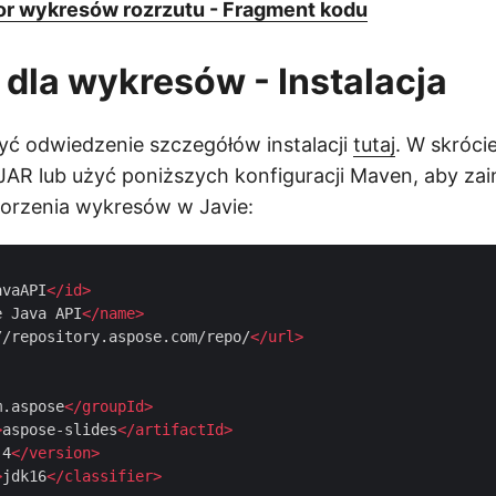
or wykresów rozrzutu - Fragment kodu
 dla wykresów - Instalacja
ć odwiedzenie szczegółów instalacji
tutaj
. W skróci
 JAR lub użyć poniższych konfiguracji Maven, aby zai
worzenia wykresów w Javie:
avaAPI
</
id
>
e Java API
</
name
>
//repository.aspose.com/repo/
</
url
>
m.aspose
</
groupId
>
>
aspose-slides
</
artifactId
>
.4
</
version
>
>
jdk16
</
classifier
>