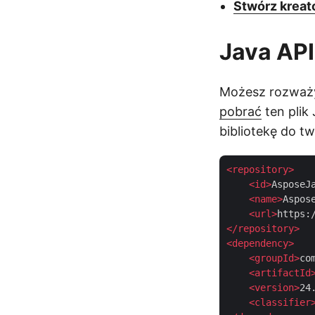
Stwórz kreat
Java API
Możesz rozważy
pobrać
ten plik
bibliotekę do t
<
repository
>
<
id
>
AsposeJ
<
name
>
Aspos
<
url
>
https:
</
repository
>
<
dependency
>
<
groupId
>
co
<
artifactId
<
version
>
24
<
classifier