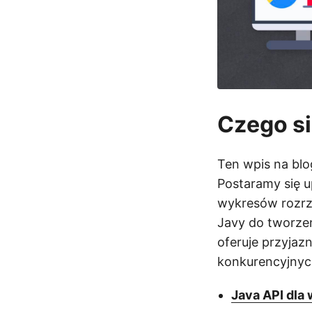
Czego s
Ten wpis na bl
Postaramy się u
wykresów rozrz
Javy do tworze
oferuje przyja
konkurencyjnych
Java API dla 