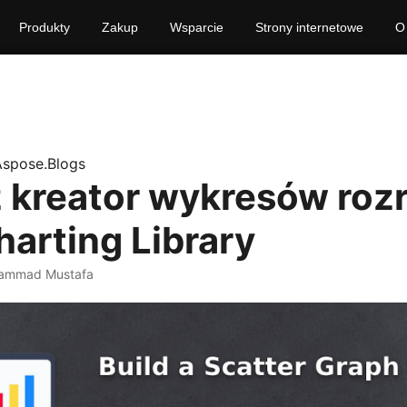
Produkty
Zakup
Wsparcie
Strony internetowe
O
Aspose.Blogs
 kreator wykresów rozr
harting Library
ammad Mustafa