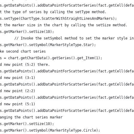
s.getDataPoints().addDataPointForScatterSeries(fact.getCell(defa
t the type of series by calling the setType method. 
s.setType(ChartType.ScatterWithStraightLinesAndMarkers);
t the marker size in the chart by calling the setSize method.  
s.getMarker().setSize(10);
		    // Invoke the setSymbol method to set the marker style i
s.getMarker().setSymbol(MarkerStyleType.Star);
ke second chart series
s = chart.getChartData().getSeries().get_Item(1);
d new point (5:2) there.
s.getDataPoints().addDataPointForScatterSeries(fact.getCell(defa
d new point (3:1)
s.getDataPoints().addDataPointForScatterSeries(fact.getCell(defa
d new point (2:2)
s.getDataPoints().addDataPointForScatterSeries(fact.getCell(defa
d new point (5:1)
s.getDataPoints().addDataPointForScatterSeries(fact.getCell(defa
anging the chart series marker
s.getMarker().setSize(10);
s.getMarker().setSymbol(MarkerStyleType.Circle);