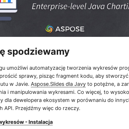
ię spodziewamy
ogu umożliwi automatyzację tworzenia wykresów pr
prościć sprawy, pisząc fragment kodu, aby stworzyć
utu w Javie.
Aspose.Slides dla Javy
to potężne, a zar
nia i manipulowania wykresami. Co więcej, to wyso
zny dla dewelopera ekosystem w porównaniu do innyc
 API. Przejdźmy więc do rzeczy.
wykresów - Instalacja