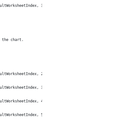
ultWorksheetIndex, 3, 1, 2), fact.getCell(defaultWorksheetIndex,
n the chart. 
ultWorksheetIndex, 2, 3, 5), fact.getCell(defaultWorksheetIndex,
ultWorksheetIndex, 3, 3, 3), fact.getCell(defaultWorksheetIndex,
ultWorksheetIndex, 4, 3, 2), fact.getCell(defaultWorksheetIndex,
ultWorksheetIndex, 5, 3, 5), fact.getCell(defaultWorksheetIndex,