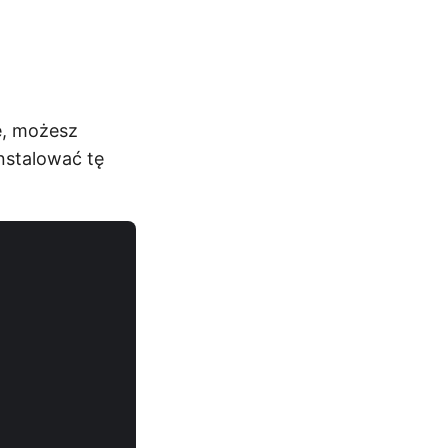
e, możesz
nstalować tę