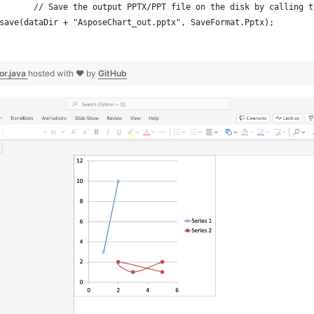
		    // Save the output PPTX/PPT file on the disk by calling 
save(dataDir + "AsposeChart_out.pptx", SaveFormat.Pptx);
or.java
hosted with ❤ by
GitHub