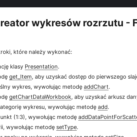
reator wykresów rozrzutu -
roki, które należy wykonać:
ncję klasy
Presentation
.
odę
get_Item
, aby uzyskać dostęp do pierwszego slaj
ślny wykres, wywołując metodę
addChart
.
odę
getChartDataWorkbook
, aby uzyskać arkusz da
ategorię wykresu, wywołując metodę
add
.
unkt (1:3), wywołując metodę
addDataPointForScatt
rii, wywołując metodę
setType
.