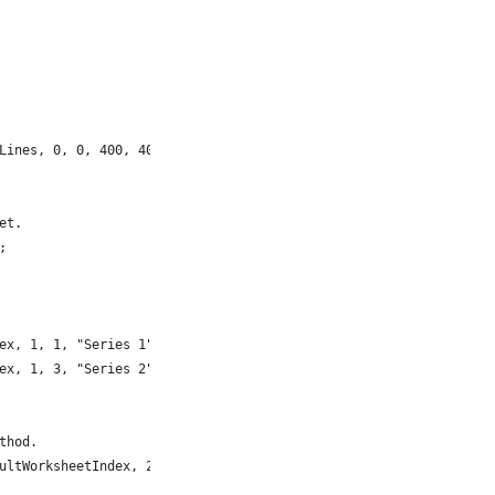
Lines, 0, 0, 400, 400);
et. 
;
ex, 1, 1, "Series 1"), chart.getType());
ex, 1, 3, "Series 2"), chart.getType());
thod. 
ultWorksheetIndex, 2, 1, 1), fact.getCell(defaultWorksheetIndex,