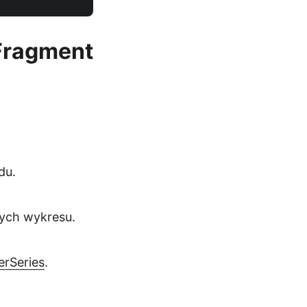
 Fragment
du.
nych wykresu.
erSeries
.