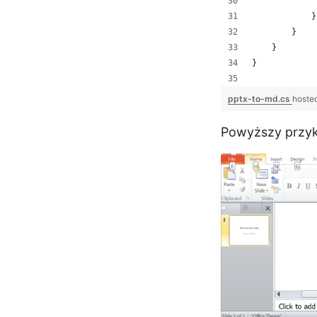
             
            }
        }
    }
}
pptx-to-md.cs
hoste
Powyższy przyk