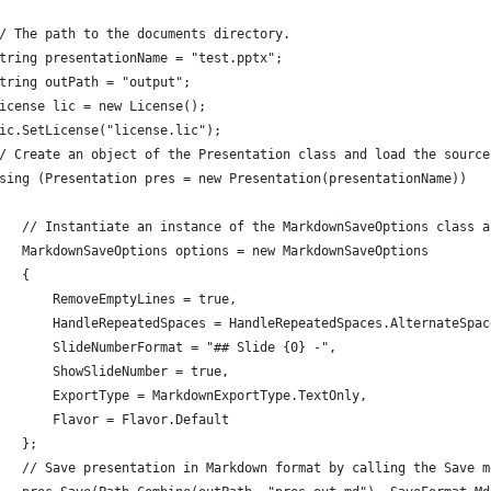
/ The path to the documents directory.
tring presentationName = "test.pptx";
tring outPath = "output";
icense lic = new License();
ic.SetLicense("license.lic");
/ Create an object of the Presentation class and load the source
sing (Presentation pres = new Presentation(presentationName))
   // Instantiate an instance of the MarkdownSaveOptions class a
   MarkdownSaveOptions options = new MarkdownSaveOptions
   {
       RemoveEmptyLines = true,
       HandleRepeatedSpaces = HandleRepeatedSpaces.AlternateSpac
       SlideNumberFormat = "## Slide {0} -",
       ShowSlideNumber = true,
       ExportType = MarkdownExportType.TextOnly,
       Flavor = Flavor.Default
   };
   // Save presentation in Markdown format by calling the Save m