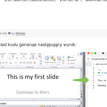
   pres.Save(Path.Combine(outPath, "pres-out.md"), SaveFormat.Md
d with ❤ by
GitHub
ład kodu generuje następujący wynik: