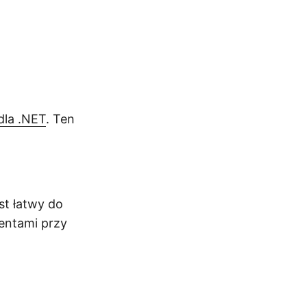
dla .NET
. Ten
st łatwy do
entami przy