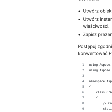
Utwórz obiek
Utwórz insta
właściwości.
Zapisz preze
Postępuj zgodn
konwertować P
using Aspose.
using Aspose.
namespace Asp
{
    class Gra
    {
        // Co
        stati