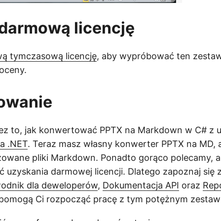
 darmową licencję
ą tymczasową licencję
, aby wypróbować ten zesta
oceny.
owanie
zez to, jak konwertować PPTX na Markdown w C# z 
la .NET
. Teraz masz własny konwerter PPTX na MD,
zowane pliki Markdown. Ponadto gorąco polecamy, a
 uzyskania darmowej licencji. Dlatego zapoznaj się 
odnik dla deweloperów
,
Dokumentacja API
oraz
Rep
ki pomogą Ci rozpocząć pracę z tym potężnym zesta