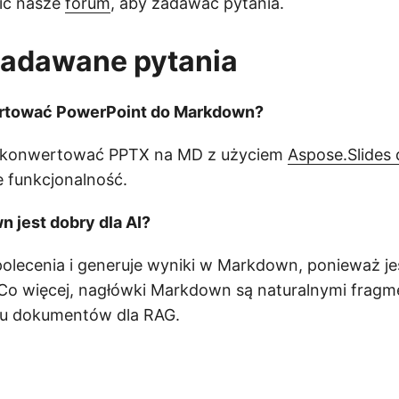
ić nasze
forum
, aby zadawać pytania.
zadawane pytania
ortować PowerPoint do Markdown?
t konwertować PPTX na MD z użyciem
Aspose.Slides 
 funkcjonalność.
 jest dobry dla AI?
olecenia i generuje wyniki w Markdown, ponieważ je
 Co więcej, nagłówki Markdown są naturalnymi fragm
u dokumentów dla RAG.