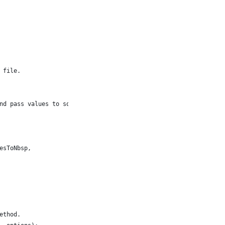
 file.  
nd pass values to some of the properties.  
esToNbsp,
ethod. 