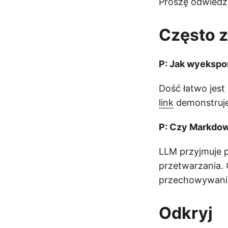
Proszę odwiedz
Często 
P: Jak wyeksp
Dość łatwo jes
link
demonstruje
P: Czy Markdown
LLM przyjmuje p
przetwarzania.
przechowywani
Odkryj