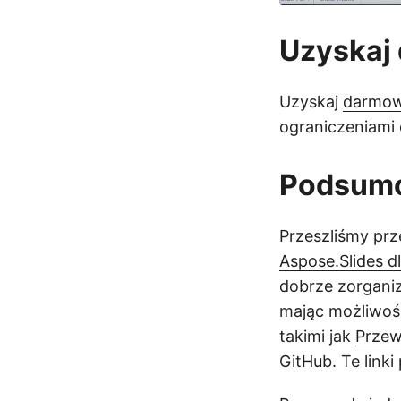
Uzyskaj
Uzyskaj
darmow
ograniczeniami 
Podsum
Przeszliśmy pr
Aspose.Slides d
dobrze zorgani
mając możliwość
takimi jak
Przew
GitHub
. Te lin