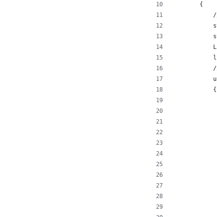
        {
            /
            s
            s
            L
            l
            /
            u
            {
             
             
             
             
             
             
             
             
             
             
             