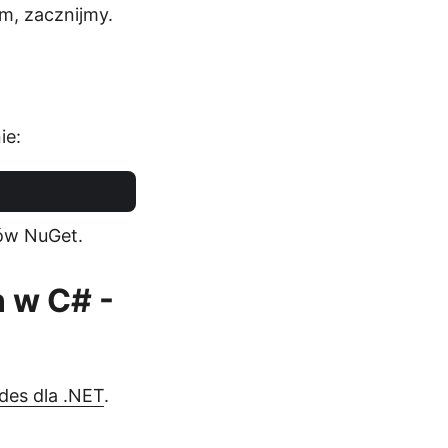
m, zacznijmy.
ie:
tów NuGet.
 w C# -
des dla .NET
.