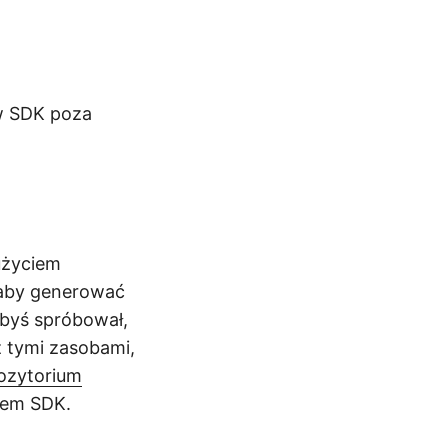
w SDK poza
użyciem
 aby generować
byś spróbował,
z tymi zasobami,
ozytorium
wem SDK.