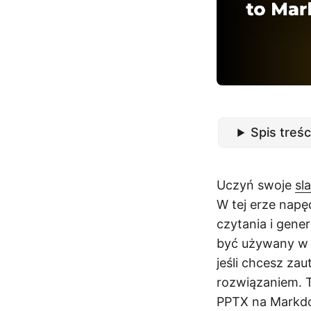
Spis treśc
Uczyń swoje
sl
W tej erze napę
czytania i gen
być używany w 
jeśli chcesz z
rozwiązaniem. T
PPTX na Markdo