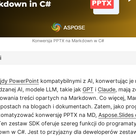
Konwersja PPTX na Markdown w C#
i
ajdy PowerPoint
kompatybilnymi z AI, konwertując je
dzanej AI, modele LLM, takie jak
GPT
i
Claude
, mają 
erowania treści opartych na Markdown. Co więcej, 
postach na blogach i dokumentach. Zatem, jako pro
automatyzować konwersję PPTX na MD,
Aspose.Slides 
en zestaw SDK oferuje szereg funkcji do programaty
wn w C#. Jest to przyjazny dla deweloperów zesta