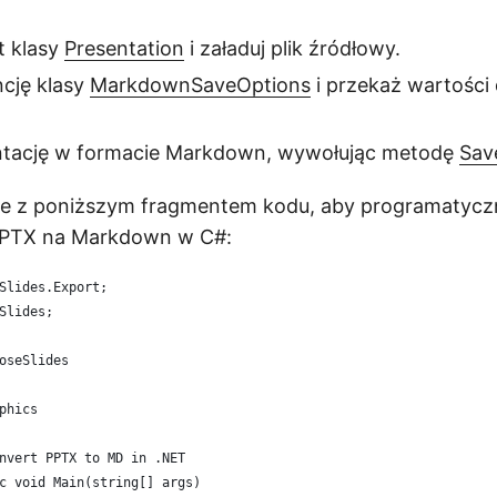
t klasy
Presentation
i załaduj plik źródłowy.
ncję klasy
MarkdownSaveOptions
i przekaż wartości
ntację w formacie Markdown, wywołując metodę
Sav
ie z poniższym fragmentem kodu, aby programatycz
PTX na Markdown w C#:
Slides.Export;
Slides;
oseSlides
phics
nvert PPTX to MD in .NET
c void Main(string[] args)