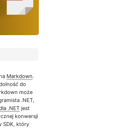
 na
Markdown
.
zdolność do
Markdown może
gramista .NET,
dla .NET
jest
cznej konwersji
w SDK, który