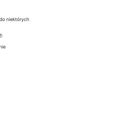
 do niektórych
e
.
nie