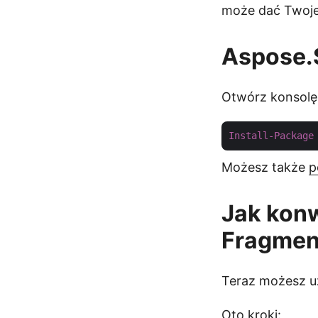
może dać Twojej
Aspose.S
Otwórz konsolę
Install-Package
Możesz także
p
Jak kon
Fragmen
Teraz możesz u
Oto kroki: