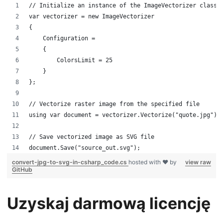
// Initialize an instance of the ImageVectorizer class
var vectorizer = new ImageVectorizer
{
    Configuration =
    {
        ColorsLimit = 25
    }
};
// Vectorize raster image from the specified file
using var document = vectorizer.Vectorize("quote.jpg");
// Save vectorized image as SVG file 
document.Save("source_out.svg");
convert-jpg-to-svg-in-csharp_code.cs
hosted with ❤ by
view raw
GitHub
Uzyskaj darmową licencję