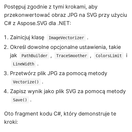
Postępuj zgodnie z tymi krokami, aby
przekonwertować obraz JPG na SVG przy użyciu
C# z Aspose.SVG dla .NET:
Zainicjuj klasę
.
ImageVectorizer
Określ dowolne opcjonalne ustawienia, takie
jak
,
,
i
PathBuilder
TraceSmoother
ColorsLimit
.
LineWidth
Przetwórz plik JPG za pomocą metody
.
Vectorize()
Zapisz wynik jako plik SVG za pomocą metody
.
Save()
Oto fragment kodu C#, który demonstruje te
kroki: