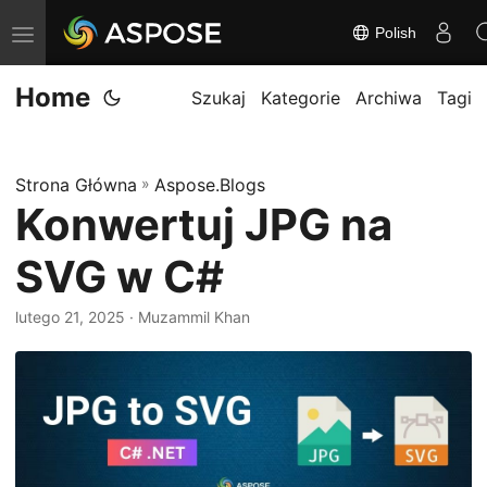
Polish
P
r
Home
z
Szukaj
Kategorie
Archiwa
Tagi
e
ł
Strona Główna
»
Aspose.Blogs
ą
Konwertuj JPG na
c
z
SVG w C#
n
a
lutego 21, 2025
· Muzammil Khan
w
i
g
a
c