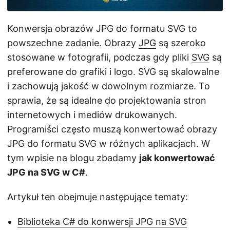
j
ę
Konwersja obrazów JPG do formatu SVG to
powszechne zadanie. Obrazy
JPG
są szeroko
stosowane w fotografii, podczas gdy pliki
SVG
są
preferowane do grafiki i logo. SVG są skalowalne
i zachowują jakość w dowolnym rozmiarze. To
sprawia, że są idealne do projektowania stron
internetowych i mediów drukowanych.
Programiści często muszą konwertować obrazy
JPG do formatu SVG w różnych aplikacjach. W
tym wpisie na blogu zbadamy
jak konwertować
JPG na SVG w C#
.
Artykuł ten obejmuje następujące tematy:
Biblioteka C# do konwersji JPG na SVG