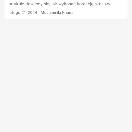
n
artykule dowiemy się, jak wykonać korekcję skosu w
przetwarzaniu obrazu za pomocą Python.
lutego 21, 2024
· Muzammila Khana