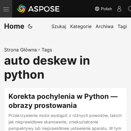
Polish
T
o
Home
g
Szukaj
Kategorie
Archiwa
Tagi
g
l
Strona Główna
»
Tags
e
auto deskew in
n
a
python
v
i
g
Korekta pochylenia w Python —
a
obrazy prostowania
t
Przekrzywienie może wystąpić z różnych powodów, takich
i
jak nieprawidłowe skanowanie, zniekształcenie
o
perspektywy lub nieprawidłowe ustawienie aparatu. W tym