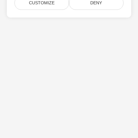
CUSTOMIZE
DENY
Subskrybuj aktualizacje produktów Aspose
Otrzymuj comiesięczne biuletyny i oferty dostarczane
bezpośrednio do Twojej
Submit