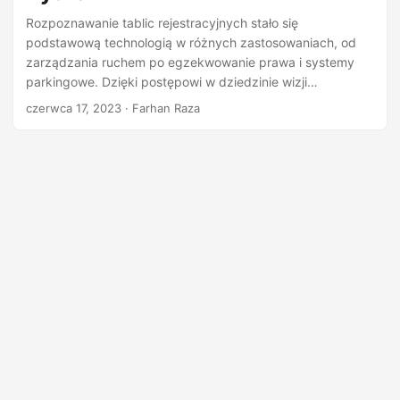
n
Rozpoznawanie tablic rejestracyjnych stało się
podstawową technologią w różnych zastosowaniach, od
zarządzania ruchem po egzekwowanie prawa i systemy
parkingowe. Dzięki postępowi w dziedzinie wizji
komputerowej i uczenia maszynowego możliwe jest
czerwca 17, 2023
· Farhan Raza
obecnie wdrażanie dokładnych i wydajnych systemów
rozpoznawania tablic rejestracyjnych samochodów przy
użyciu języka Python. W tym wpisie na blogu nauczymy się
tworzyć system rozpoznawania tablic rejestracyjnych
samochodów w Python.