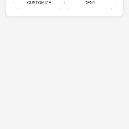
CUSTOMIZE
DENY
Subskrybuj aktualizacje produktów Aspose
Otrzymuj comiesięczne biuletyny i oferty dostarczane
bezpośrednio do Twojej
Submit