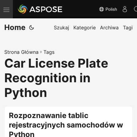
Polish
T
o
Home
g
Szukaj
Kategorie
Archiwa
Tagi
g
l
Strona Główna
»
Tags
e
Car License Plate
n
a
Recognition in
v
i
Python
g
a
t
Rozpoznawanie tablic
i
rejestracyjnych samochodów w
o
Python